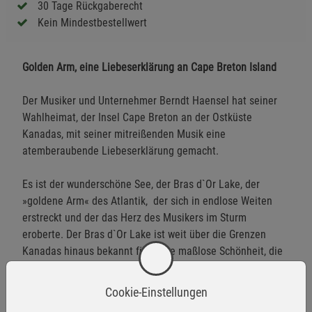
30 Tage Rückgaberecht
Kein Mindestbestellwert
Golden Arm, eine Liebeserklärung an Cape Breton Island
Der Musiker und Unternehmer Berndt Haensel hat seiner
Wahlheimat, der Insel Cape Breton an der Ostküste
Kanadas, mit seiner mitreißenden Musik eine
atemberaubende Liebeserklärung gemacht.
Es ist der wunderschöne See, der Bras d`Or Lake, der
»goldene Arm« des Atlantik, der sich in endlose Weiten
erstreckt und der das Herz des Musikers im Sturm
eroberte. Der Bras d`Or Lake ist weit über die Grenzen
Kanadas hinaus bekannt für seine maßlose Schönheit, die
mit Worten tatsächlich kaum zu beschreiben ist.
Cookie-Einstellungen
Berndt Haensels Liebeserklärung an den Golden Arm, die