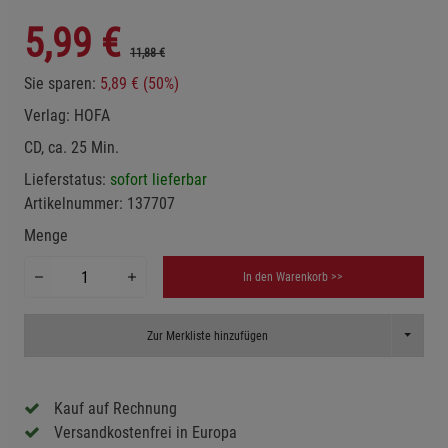
5,99
€
11,88 €
Sie sparen:
5,89 € (50%)
Verlag:
HOFA
CD, ca. 25 Min.
Lieferstatus:
sofort lieferbar
Artikelnummer:
137707
Menge
In den Warenkorb >>
Toggle D
Zur Merkliste hinzufügen
Kauf auf Rechnung
Versandkostenfrei in Europa