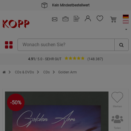
Kein Mindestbestellwert
4.91
/ 5.0 - SEHR GUT
(148.387)
Zur Startseite des Kopp Verlag Online-Shop
CDs & DVDs
CDs
Golden Arm
-50%
Merken
Teilen