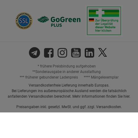
* frühere Preisbindung aufgehoben
**Sonderausgabe in anderer Ausstattung
*** früherer gebundener Ladenpreis
**** Mängelexemplar
Versandkostenfreie Lieferung innerhalb Europas.
Bei Lieferungen ins außereuropäische Ausland werden die tatsächlich
anfallenden Versandkosten berechnet. Mehr Informationen finden Sie
hier
.
Preisangaben inkl. gesetzl. MwSt. und ggf. zzgl.
Versandkosten.