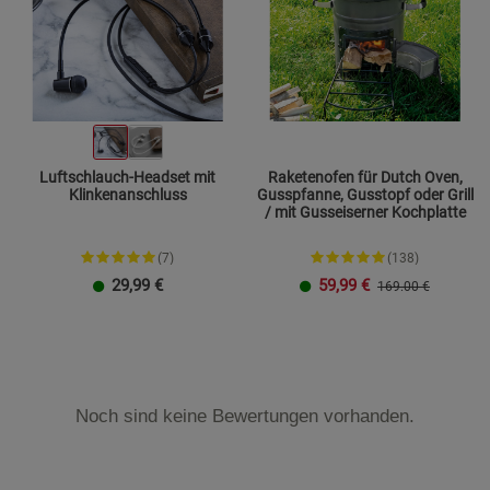
Luftschlauch-Headset mit
Raketenofen für Dutch Oven,
Klinkenanschluss
Gusspfanne, Gusstopf oder Grill
/ mit Gusseiserner Kochplatte
(7)
(138)
29,99
€
59,99
€
169.00 €
Noch sind keine Bewertungen vorhanden.