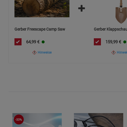
Gerber Freescape Camp Saw
Gerber Klappschau
64,99
€
159,99
€
Hinweise
Hinwe
-33%