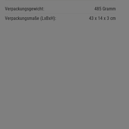
Verpackungsgewicht:
485 Gramm
Verpackungsmaße (LxBxH):
43
14
3
cm