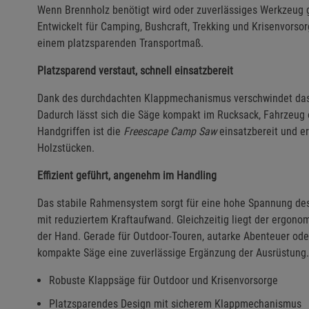
Wenn Brennholz benötigt wird oder zuverlässiges Werkzeug ge
Entwickelt für Camping, Bushcraft, Trekking und Krisenvorso
einem platzsparenden Transportmaß.
Platzsparend verstaut, schnell einsatzbereit
Dank des durchdachten Klappmechanismus verschwindet das
Dadurch lässt sich die Säge kompakt im Rucksack, Fahrzeug o
Handgriffen ist die
Freescape Camp Saw
einsatzbereit und er
Holzstücken.
Effizient geführt, angenehm im Handling
Das stabile Rahmensystem sorgt für eine hohe Spannung des 
mit reduziertem Kraftaufwand. Gleichzeitig liegt der ergonom
der Hand. Gerade für Outdoor-Touren, autarke Abenteuer oder
kompakte Säge eine zuverlässige Ergänzung der Ausrüstung.
Robuste Klappsäge für Outdoor und Krisenvorsorge
Platzsparendes Design mit sicherem Klappmechanismus