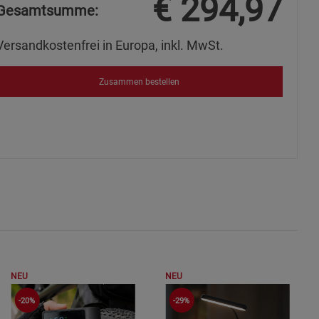
€
294,97
Gesamtsumme:
ies
Versandkostenfrei in Europa, inkl. MwSt.
Zusammen bestellen
NEU
NEU
-20%
-29%