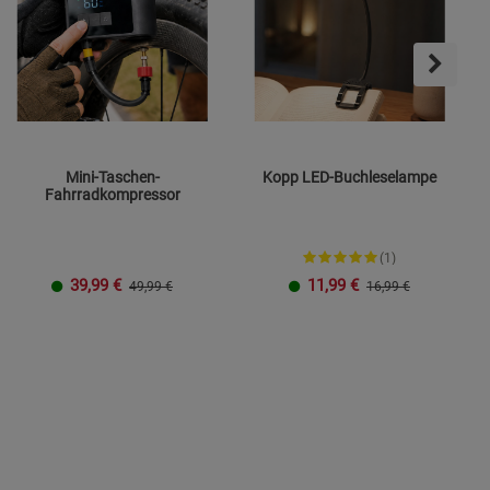
Mini-Taschen-
Kopp LED-Buchleselampe
Fahrradkompressor
(1)
39,99
€
11,99
€
49,99 €
16,99 €