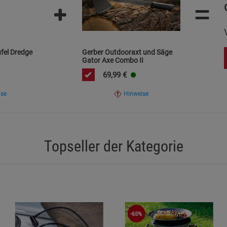
=
Marketing Cookies (3)
Marketing Cook
Beschreibung Marketing Cookies
Cookie-Informationen
anzeigen
fel Dredge
Gerber Outdooraxt und Säge
Gator Axe Combo II
Datenschutzerklärung
Impressum
69,99
€
ise
Hinweise
Topseller der Kategorie
-65%