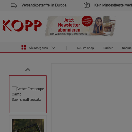
Versandkostenfrei in Europa
Kein Mindestbestellwert
Zur Startseite des Kopp Verlag Online-Shop
Outdoor & Survival
Ausrüstung
Gerber Freescape Camp Sa
Alle Kategorien
Neu im Shop
Bücher
Nahrun