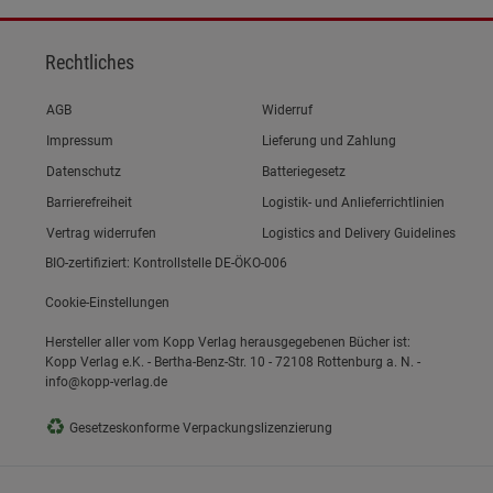
Rechtliches
Link zum/zur
AGB
Widerruf
Link zum/zur
Impressum
Lieferung und Zahlung
Link zum/zur
Datenschutz
Batteriegesetz
Link zum/zur
Barrierefreiheit
Logistik- und Anlieferrichtlinien
Vertrag widerrufen
Logistics and Delivery Guidelines
BIO-zertifiziert: Kontrollstelle DE-ÖKO-006
Cookie-Einstellungen
Hersteller aller vom Kopp Verlag herausgegebenen Bücher ist:
Kopp Verlag e.K. - Bertha-Benz-Str. 10 - 72108 Rottenburg a. N. -
info@kopp-verlag.de
♻
Gesetzeskonforme Verpackungslizenzierung