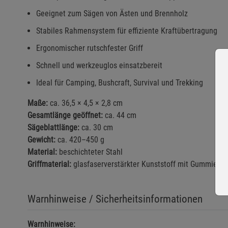
Geeignet zum Sägen von Ästen und Brennholz
Stabiles Rahmensystem für effiziente Kraftübertragung
Ergonomischer rutschfester Griff
Schnell und werkzeuglos einsatzbereit
Ideal für Camping, Bushcraft, Survival und Trekking
Maße:
ca. 36,5 × 4,5 × 2,8 cm
Gesamtlänge geöffnet:
ca. 44 cm
Sägeblattlänge:
ca. 30 cm
Gewicht:
ca. 420–450 g
Material:
beschichteter Stahl
Griffmaterial:
glasfaserverstärkter Kunststoff mit Gummieru
Warnhinweise / Sicherheitsinformationen
Warnhinweise: