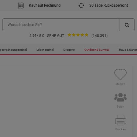
Kauf auf Rechnung
30 Tage Rückgaberecht
4.91
/ 5.0 - SEHR GUT
(148.391)
w
gsergänzungsmittel
Lebensmittel
Drogerie
Outdoor & Survival
Haus & Garte
Merken
Teilen
Drucken