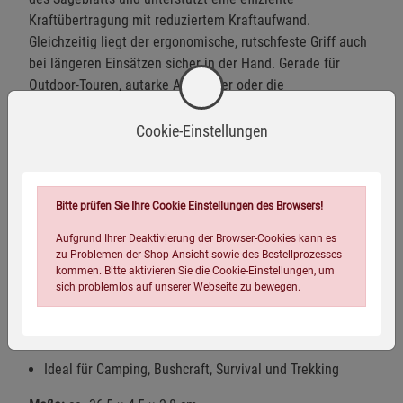
Kraftübertragung mit reduziertem Kraftaufwand.
Gleichzeitig liegt der ergonomische, rutschfeste Griff auch
bei längeren Einsätzen sicher in der Hand. Gerade für
Outdoor-Touren, autarke Abenteuer oder die
Brennholzversorgung in Krisensituationen bietet die
kompakte Säge eine zuverlässige Ergänzung der
Cookie-Einstellungen
Ausrüstung.
Robuste Klappsäge für Outdoor und Krisenvorsorge
Bitte prüfen Sie Ihre Cookie Einstellungen des Browsers!
Platzsparendes Design mit sicherem Klappmechanismus
Aufgrund Ihrer Deaktivierung der Browser-Cookies kann es
Geeignet zum Sägen von Ästen und Brennholz
zu Problemen der Shop-Ansicht sowie des Bestellprozesses
kommen. Bitte aktivieren Sie die Cookie-Einstellungen, um
Stabiles Rahmensystem für effiziente Kraftübertragung
sich problemlos auf unserer Webseite zu bewegen.
Ergonomischer rutschfester Griff
Schnell und werkzeuglos einsatzbereit
Ideal für Camping, Bushcraft, Survival und Trekking