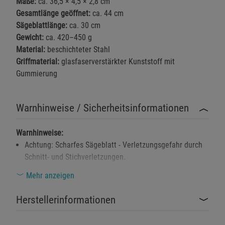
Maße:
ca. 36,5 × 4,5 × 2,8 cm
Gesamtlänge geöffnet:
ca. 44 cm
Sägeblattlänge:
ca. 30 cm
Einstellungen speichern für die Gruppe
Einstellungen speichern für die Gruppe
Gewicht:
ca. 420–450 g
Material:
beschichteter Stahl
Einstellungen speichern für die Gruppe
Zurück
Einwilligung nicht erteilen
Griffmaterial:
glasfaserverstärkter Kunststoff mit
Gummierung
Notwendige Cookies (5)
Beschreibung Notwendige Cookies
Warnhinweise / Sicherheitsinformationen
Cookie-Informationen
anzeigen
Warnhinweise:
Achtung: Scharfes Sägeblatt - Verletzungsgefahr durch
Funktionale Cookies (1)
Funktionale Cooki
Schnitt- und Stichverletzungen.
Beschreibung Funktionale Cookies
Verletzungsgefahr durch unbeabsichtigtes Einklappen
Mehr anzeigen
Cookie-Informationen
anzeigen
oder unsachgemäße Handhabung der Klappmechanik.
Herstellerinformationen
Beim Sägen können Holzsplitter, Späne oder
Statistik Cookies (2)
Statistik Cookies
abgebrochene Äste weggeschleudert werden.
Beschreibung Statistik Cookies