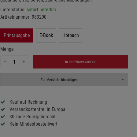
Lieferstatus:
sofort lieferbar
Artikelnummer:
983200
Printausgabe
E-Book
Hörbuch
Menge
In den Warenkorb >>
Toggle Dr
Zur Merkliste hinzufügen
Kauf auf Rechnung
Versandkostenfrei in Europa
30 Tage Rückgaberecht
Kein Mindestbestellwert