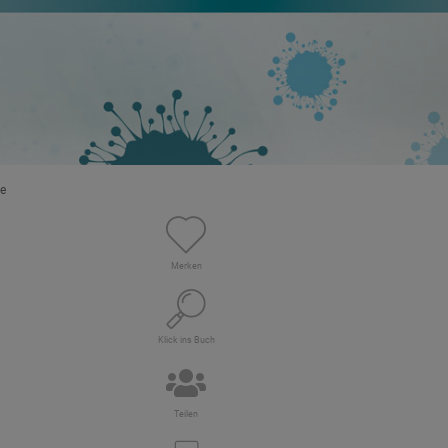
e
Merken
Klick ins Buch
Teilen