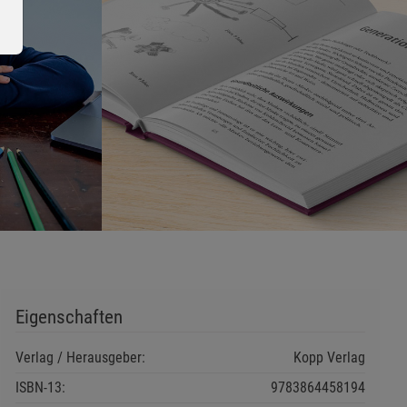
ie Gruppe
Eigenschaften
okies
Verlag / Herausgeber:
Kopp Verlag
ISBN-13:
9783864458194