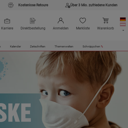
Kostenlose Retoure
Über 3 Mio. zufriedene Kunden
Karriere
Direktbestellung
Anmelden
Merkliste
Warenkorb
n
Kalender
Zeitschriften
Themenwelten
Schnäppchen
%
SKE