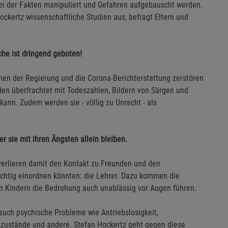
bei der Fakten manipuliert und Gefahren aufgebauscht werden.
Statistik Cookies (2)
Statistik Cookie
ckertz wissenschaftliche Studien aus, befragt Eltern und
Beschreibung Statistik Cookies
Cookie-Informationen
anzeigen
che ist dringend geboten!
Marketing Cookies (3)
Marketing Cook
en der Regierung und die Corona-Berichterstattung zerstören
Beschreibung Marketing Cookies
erden überfrachtet mit Todeszahlen, Bildern von Särgen und
 kann. Zudem werden sie - völlig zu Unrecht - als
Cookie-Informationen
anzeigen
Datenschutzerklärung
Impressum
er sie mit ihren Ängsten allein bleiben.
 verlieren damit den Kontakt zu Freunden und den
ichtig einordnen könnten: die Lehrer. Dazu kommen die
en Kindern die Bedrohung auch unablässig vor Augen führen.
 auch psychische Probleme wie Antriebslosigkeit,
zustände und andere. Stefan Hockertz geht gegen diese