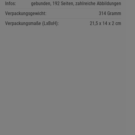
Infos:
gebunden, 192 Seiten, zahlreiche Abbildungen
s
Verpackungsgewicht:
314 Gramm
Verpackungsmaße (LxBxH):
21,5
14
2
cm
ies