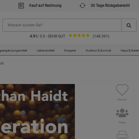
Kauf auf Rechnung
30 Tage Rückgaberecht
4.91
/ 5.0 - SEHR GUT
(148.391)
gsergänzungsmittel
Lebensmittel
Drogerie
Outdoor & Survival
Haus & Garte
kel
Merken
Teilen