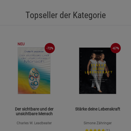
Funktionale Cookies (1)
Funktionale Co
Topseller der Kategorie
Beschreibung Funktionale Cookies
Cookie-Informationen
anzeigen
Statistik Cookies (2)
Statistik Cookie
NEU
-72%
-67%
Beschreibung Statistik Cookies
Cookie-Informationen
anzeigen
Marketing Cookies (3)
Marketing Cook
Beschreibung Marketing Cookies
Cookie-Informationen
anzeigen
Der sichtbare und der
Stärke deine Lebenskraft
Datenschutzerklärung
Impressum
unsichtbare Mensch
Charles W. Leadbeater
Simone Zähringer
(1)