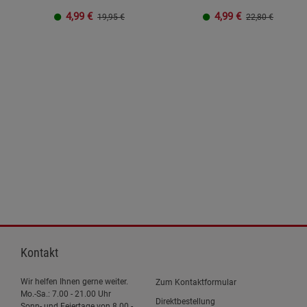
4,99
€
4,99
€
19,95 €
22,80 €
Kontakt
Wir helfen Ihnen gerne weiter.
Zum Kontaktformular
Mo.-Sa.: 7.00 - 21.00 Uhr
Direktbestellung
Sonn- und Feiertage von 8.00 -