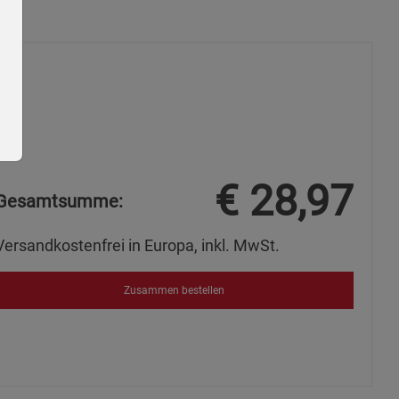
€
28,97
Gesamtsumme:
Versandkostenfrei in Europa, inkl. MwSt.
ie Gruppe
Zusammen bestellen