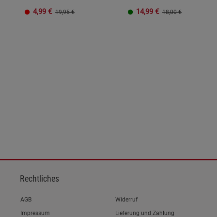
4,99
€
14,99
€
19,95 €
18,00 €
Rechtliches
Link zum/zur
AGB
Widerruf
Link zum/zur
Impressum
Lieferung und Zahlung