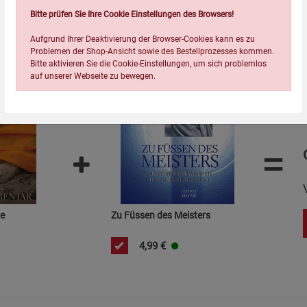
Wird oft zusammen bestellt:
Bitte prüfen Sie Ihre Cookie Einstellungen des Browsers!
Aufgrund Ihrer Deaktivierung der Browser-Cookies kann es zu
Problemen der Shop-Ansicht sowie des Bestellprozesses kommen.
Bitte aktivieren Sie die Cookie-Einstellungen, um sich problemlos
auf unserer Webseite zu bewegen.
=
Einstellungen speichern für die Gruppe
Einstellungen speichern für die Gruppe
Einstellungen speichern für d
Zurück
Einwilligung nicht erteilen
le
Zu Füssen des Meisters
Notwendige Cookies (5)
4,99
€
Beschreibung Notwendige Cookies
Cookie-Informationen
anzeigen