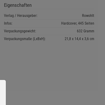
Eigenschaften
Verlag / Herausgeber:
Rowohlt
Infos:
Hardcover, 445 Seiten
Verpackungsgewicht:
632 Gramm
Verpackungsmaße (LxBxH):
21,8
14,4
3,6
cm