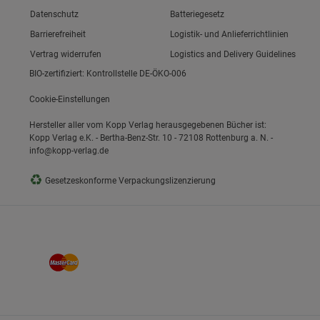
Link zum/zur
Datenschutz
Batteriegesetz
Link zum/zur
Barrierefreiheit
Logistik- und Anlieferrichtlinien
Vertrag widerrufen
Logistics and Delivery Guidelines
BIO-zertifiziert: Kontrollstelle DE-ÖKO-006
Cookie-Einstellungen
Hersteller aller vom Kopp Verlag herausgegebenen Bücher ist:
Kopp Verlag e.K. - Bertha-Benz-Str. 10 - 72108 Rottenburg a. N. -
info@kopp-verlag.de
♻
Gesetzeskonforme Verpackungslizenzierung