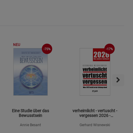
okies
s
NEU
-75%
-17%
ies
Eine Studie über das
verheimlicht - vertuscht -
Bewusstsein
vergessen 2026 -
Mängelexemplar
Annie Besant
Gerhard Wisnewski