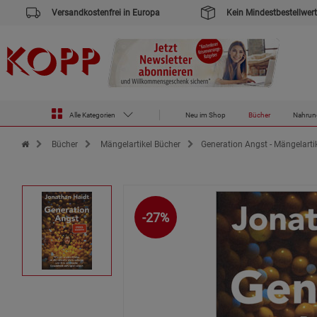
Versandkostenfrei in Europa
Kein Mindestbestellwert
Alle Kategorien
Neu im Shop
Bücher
Nahrun
Zur Startseite des Kopp Verlag Online-Shop
Bücher
Mängelartikel Bücher
Generation Angst - Mängelarti
-27%