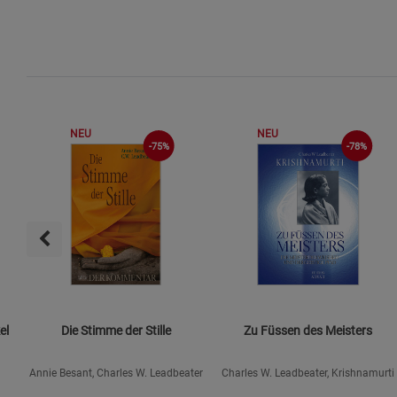
NEU
NEU
-75%
-78%
el
Die Stimme der Stille
Zu Füssen des Meisters
Annie Besant, Charles W. Leadbeater
Charles W. Leadbeater, Krishnamurti