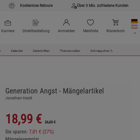
Kostenlose Retoure
Über 3 Mio. zufriedene Kunden
Karriere
Direktbestellung
Anmelden
Merkliste
Warenkorb
n
Kalender
Zeitschriften
Themenwelten
Schnäppchen
%
Generation Angst - Mängelartikel
Jonathan Haidt
18,99
€
26,00 €
Sie sparen:
7,01 € (27%)
Mängelexemplar