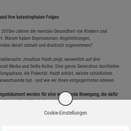
und ihre katastrophalen Folgen
en 2010er-Jahren die mentale Gesundheit von Kindern und
ert. Warum haben Depressionen, Angststörungen,
enden derart schnell und drastisch zugenommen?
tsellerautor Jonathan Haidt zeigt, wesentlich auf drei
ial Media und Selfie-Kultur. Eine ganze Generation durchlebte
lungsphase, die Pubertät. Haidt erklärt, welche schädlichen
anwachsende hat - und wie wir ihnen entgegentreten können.
dungsdokument werden für eine wachsende Bewegung, die dafür
nder von Social Media fernzuhalten.«
The Guardian
Cookie-Einstellungen