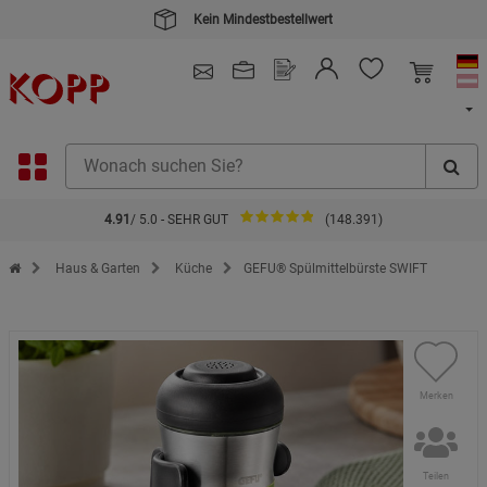
Kein Mindestbestellwert
4.91
/ 5.0 - SEHR GUT
(148.391)
Zur Startseite des Kopp Verlag Online-Shop
Haus & Garten
Küche
GEFU® Spülmittelbürste SWIFT
Merken
Teilen