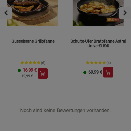
Gusseiserne Grillpfanne
Schulte-Ufer Bratpfanne Astral
UniverSUS®
(6)
(4)
16,99
€
69,99
€
19,99 €
Noch sind keine Bewertungen vorhanden.