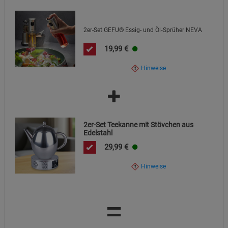
2er-Set GEFU® Essig- und Öl‑Sprüher NEVA
19,99
€
Hinweise
2er-Set Teekanne mit Stövchen aus
Edelstahl
29,99
€
Hinweise
=