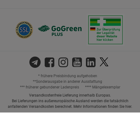
* frühere Preisbindung aufgehoben
**Sonderausgabe in anderer Ausstattung
*** früherer gebundener Ladenpreis
**** Mängelexemplar
Versandkostenfreie Lieferung innerhalb Europas.
Bei Lieferungen ins außereuropäische Ausland werden die tatsächlich
anfallenden Versandkosten berechnet. Mehr Informationen finden Sie
hier
.
Preisangaben inkl. gesetzl. MwSt. und ggf. zzgl.
Versandkosten.