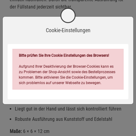
der Füllstand jederzeit sichtbar.
Die Form liegt gut in der Hand und ermöglicht ein sicheres
Arbeiten, auch bei längerer Nutzung. Zudem sorgt die
Cookie-Einstellungen
Kombination aus Kunststoff und Edelstahl für Stabilität
und macht die Bürste unempfindlich im Küchenalltag.
Spülmittel per Knopfdruck dosierbar – gezielt und
Bitte prüfen Sie Ihre Cookie Einstellungen des Browsers!
sauber
Aufgrund Ihrer Deaktivierung der Browser-Cookies kann es
Kräftige Nylonborsten für gründliche Reinigung
zu Problemen der Shop-Ansicht sowie des Bestellprozesses
kommen. Bitte aktivieren Sie die Cookie-Einstellungen, um
Abtropfständer für sauberes Trocknen und sichere
sich problemlos auf unserer Webseite zu bewegen.
Aufbewahrung
Transparenter Tank (50 ml) – schnell nachfüllbar
Liegt gut in der Hand und lässt sich kontrolliert führen
Robuste Ausführung aus Kunststoff und Edelstahl
Maße:
6 × 6 × 12 cm