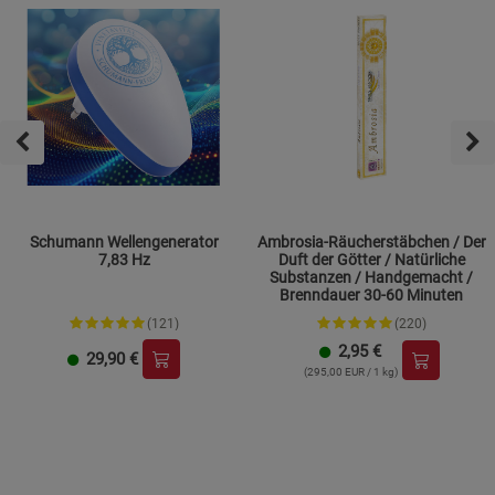
Schumann Wellengenerator
Ambrosia-Räucherstäbchen / Der
7,83 Hz
Duft der Götter / Natürliche
Substanzen / Handgemacht /
Brenndauer 30-60 Minuten
(121)
(220)
2,95
€
29,90
€
(295,00 EUR / 1 kg)