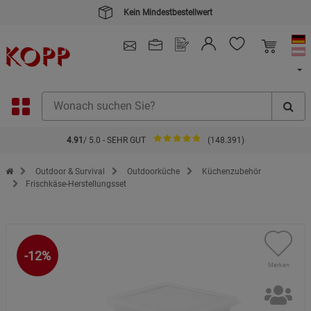
4.91
/ 5.0 - SEHR GUT
(148.391)
Zur Startseite des Kopp Verlag Online-Shop
Outdoor & Survival
Outdoorküche
Küchenzubehör
Frischkäse-Herstellungsset
-12%
Merken