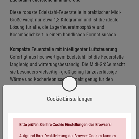
Diese robuste Edelstahl-Feuerstelle in praktischer Midi-
Größe wiegt nur etwa 1,3 Kilogramm und ist die ideale
Lösung für alle, die Lagerfeueratmosphäre und
Kochmöglichkeit in einem handlichen Format suchen.
Kompakte Feuerstelle mit intelligenter Luftsteuerung
Gefertigt aus hochwertigem Edelstahl, ist die Feuerstelle
lang­lebig und witterungsbeständig. Die Midi-Größe macht
sie besonders vielseitig - groß genug für zuverlässige
Wärme und Kocherlebnisse, kompakt genug für den
einfachen Transport. Die integrierte Luftzufuhrregelung
ermöglicht es, die Intensität der Flamme individuell zu
Cookie-Einstellungen
steuern. Gleichzeitig sorgt die gezielte Luftführung für eine
besonders saubere Verbrennung mit deutlich weniger
Rauchentwicklung.
Bitte prüfen Sie Ihre Cookie Einstellungen des Browsers!
Ideal für Holz und Pellets
Aufgrund Ihrer Deaktivierung der Browser-Cookies kann es
Dank ihrer Bauweise eignet sich die Feuerstelle sowohl für