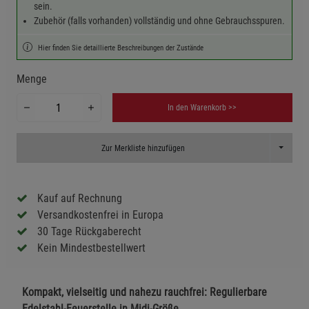
sein.
Zubehör (falls vorhanden) vollständig und ohne Gebrauchsspuren.
Hier finden Sie detaillierte Beschreibungen der Zustände
Menge
In den Warenkorb >>
Toggle D
Zur Merkliste hinzufügen
Kauf auf Rechnung
Versandkostenfrei in Europa
30 Tage Rückgaberecht
Kein Mindestbestellwert
Kompakt, vielseitig und nahezu rauchfrei: Regulierbare
Edelstahl-Feuerstelle in Midi-Größe