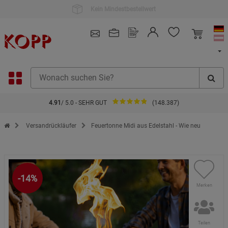
4.91
/ 5.0 - SEHR GUT
(148.387)
Zur Startseite des Kopp Verlag Online-Shop
Versandrückläufer
Feuertonne Midi aus Edelstahl - Wie neu
-14%
Merken
Teilen