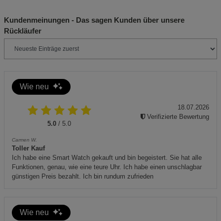
Nur für die Verwendung mit trockenem Holz oder
Kundenmeinungen - Das sagen Kunden über unsere
zugelassenen Pellets geeignet – keine anderen
Rückläufer
Brennstoffe (z. B. Kohle, Flüssigbrennstoffe) einsetzen.
Für ausreichende Belüftung sorgen – Feuerstelle
niemals in geschlossenen Räumen betreiben.
Bei starkem Wind nicht verwenden – Funkenflug und
Wie neu
Brandgefahr.
18.07.2026
Nur auf feuerfestem, ebenem Untergrund platzieren.
Verifizierte Bewertung
5.0
/ 5.0
Außerhalb der Reichweite von Kindern und Haustieren
verwenden.
Carmen W.
Toller Kauf
Ich habe eine Smart Watch gekauft und bin begeistert. Sie hat alle
Funktionen, genau, wie eine teure Uhr. Ich habe einen unschlagbar
günstigen Preis bezahlt. Ich bin rundum zufrieden
Wie neu