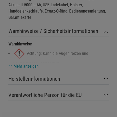
Akku mit 5000 mAh, USB-Ladekabel, Holster,
Handgelenkschlaufe, Ersatz-O-Ring, Bedienungsanleitung,
Notwendige Cookies (5)
Garantiekarte
Beschreibung Notwendige Cookies
Cookie-Informationen
anzeigen
Warnhinweise / Sicherheitsinformationen
Warnhinweise
Funktionale Cookies (1)
Funktionale Cooki
Beschreibung Funktionale Cookies
Achtung: Kann die Augen reizen und
Cookie-Informationen
anzeigen
Hautreizungen verursachen.
Mehr anzeigen
Gefahr: Kann bei längerer Exposition
Statistik Cookies (2)
Statistik Cookies
Herstellerinformationen
Beschreibung Statistik Cookies
Organschäden verursachen.
Cookie-Informationen
anzeigen
Verantwortliche Person für die EU
Sicherheitshinweise
Nur in gut belüfteten Bereichen verwenden.
Marketing Cookies (3)
Marketing Cookies
Beschreibung Marketing Cookies