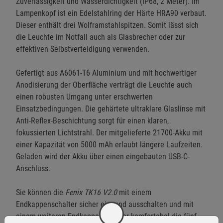
Zuverlässigkeit und Wasserdichtigkeit (IP68, 2 Meter). Im
Lampenkopf ist ein Edelstahlring der Härte HRA90 verbaut.
Dieser enthält drei Wolframstahlspitzen. Somit lässt sich
die Leuchte im Notfall auch als Glasbrecher oder zur
effektiven Selbstverteidigung verwenden.
Gefertigt aus A6061-T6 Aluminium und mit hochwertiger
Anodisierung der Oberfläche verträgt die Leuchte auch
einen robusten Umgang unter erschwerten
Einsatzbedingungen. Die gehärtete ultraklare Glaslinse mit
Anti-Reflex-Beschichtung sorgt für einen klaren,
fokussierten Lichtstrahl. Der mitgelieferte 21700-Akku mit
einer Kapazität von 5000 mAh erlaubt längere Laufzeiten.
Geladen wird der Akku über einen eingebauten USB-C-
Anschluss.
Sie können die
Fenix TK16 V2.0
mit einem
Endkappenschalter sicher ein- und ausschalten und mit
einem weiteren Endkappenschalter komfortabel die fünf