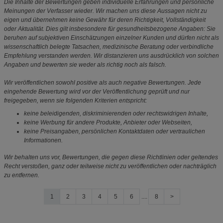
Die Inhalte der Bewertungen geben individuelle Erfahrungen und persönliche
Meinungen der Verfasser wieder. Wir machen uns diese Aussagen nicht zu
eigen und übernehmen keine Gewähr für deren Richtigkeit, Vollständigkeit
oder Aktualität. Dies gilt insbesondere für gesundheitsbezogene Angaben: Sie
beruhen auf subjektiven Einschätzungen einzelner Kunden und dürfen nicht als
wissenschaftlich belegte Tatsachen, medizinische Beratung oder verbindliche
Empfehlung verstanden werden. Wir distanzieren uns ausdrücklich von solchen
Angaben und bewerten sie weder als richtig noch als falsch.
Wir veröffentlichen sowohl positive als auch negative Bewertungen. Jede
eingehende Bewertung wird vor der Veröffentlichung geprüft und nur
freigegeben, wenn sie folgenden Kriterien entspricht:
keine beleidigenden, diskriminierenden oder rechtswidrigen Inhalte,
keine Werbung für andere Produkte, Anbieter oder Webseiten,
keine Preisangaben, persönlichen Kontaktdaten oder vertraulichen
Informationen.
Wir behalten uns vor, Bewertungen, die gegen diese Richtlinien oder geltendes
Recht verstoßen, ganz oder teilweise nicht zu veröffentlichen oder nachträglich
zu entfernen.
1
2
3
4
5
6
....
8
>