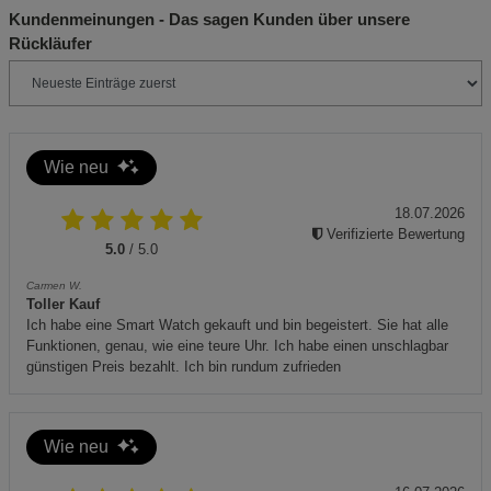
wie Blei und müssen entsprechend den lokalen
Kundenmeinungen - Das sagen Kunden über unsere
Vorschriften getrennt entsorgt werden.
Rückläufer
Konformität: CE-gekennzeichnet
Dieses Produkt ist wasserdicht nach IP68 und für die
Nutzung unter extremen Bedingungen geeignet.
Wie neu
18.07.2026
Verifizierte Bewertung
5.0
/ 5.0
Carmen W.
Toller Kauf
Ich habe eine Smart Watch gekauft und bin begeistert. Sie hat alle
Funktionen, genau, wie eine teure Uhr. Ich habe einen unschlagbar
günstigen Preis bezahlt. Ich bin rundum zufrieden
Wie neu