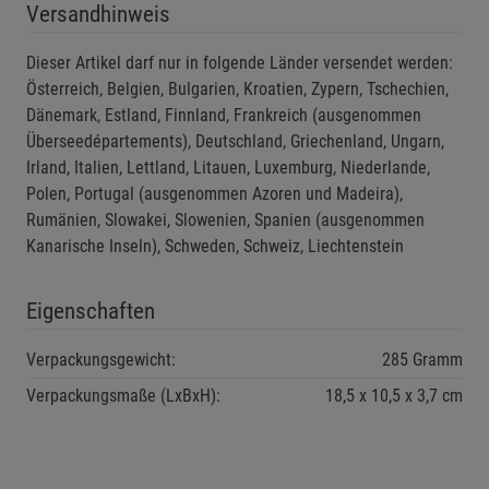
Kontakt mit den Augen und der Haut vermeiden.
Versandhinweis
Cookie-Informationen
anzeigen
Von Kindern fernhalten.
Dieser Artikel darf nur in folgende Länder versendet werden:
Im Falle einer Freisetzung geeignete Schutzhandschuhe
Datenschutzerklärung
Impressum
Österreich, Belgien, Bulgarien, Kroatien, Zypern, Tschechien,
tragen.
Dänemark, Estland, Finnland, Frankreich (ausgenommen
Überseedépartements), Deutschland, Griechenland, Ungarn,
Irland, Italien, Lettland, Litauen, Luxemburg, Niederlande,
Zusätzliche Hinweise
Polen, Portugal (ausgenommen Azoren und Madeira),
Entsorgung: Dieses Produkt enthält Batterien. Bitte
Rumänien, Slowakei, Slowenien, Spanien (ausgenommen
gemäß der örtlichen Entsorgungsvorschriften recyceln.
Kanarische Inseln), Schweden, Schweiz, Liechtenstein
Verwenden Sie die Recyclingstelle Ihrer Gemeinde oder
Fachhändler für Altgeräte.
Eigenschaften
Dieses Produkt darf nicht über den Hausmüll
Verpackungsgewicht:
285 Gramm
entsorgt werden. Bitte verwenden Sie geeignete
Sammelstellen oder Recyclinghöfe.
Verpackungsmaße (LxBxH):
18,5
10,5
3,7
cm
Akkus enthalten möglicherweise Schadstoffe