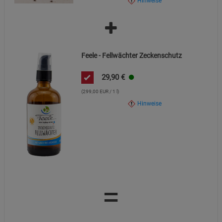
Hinweise
Feele - Fellwächter Zeckenschutz
29,90
€
(299,00 EUR / 1 l)
Hinweise
=