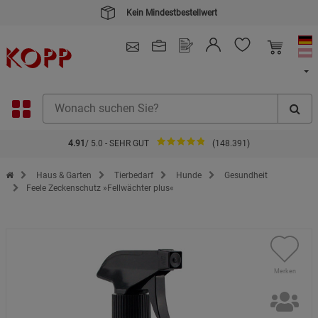
Kein Mindestbestellwert
4.91
/ 5.0 - SEHR GUT
(148.391)
Zur Startseite des Kopp Verlag Online-Shop
Haus & Garten
Tierbedarf
Hunde
Gesundheit
Feele Zeckenschutz »Fellwächter plus«
Merken