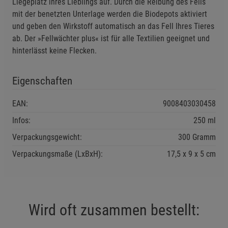
Liegeplatz ihres Lieblings auf. Durch die Reibung des Fells
verwenden. Vor Gebrauch stets Etikett und
mit der benetzten Unterlage werden die Biodepots aktiviert
Produktinformationen lesen.
und geben den Wirkstoff automatisch an das Fell Ihres Tieres
Einstellungen speichern für die Gruppe
Zurück
Einwilligung nicht erteilen
BAuA-Nr.:
N-112611
ab. Der »Fellwächter plus« ist für alle Textilien geeignet und
UFI:
K600-6057-N00H-59FD
hinterlässt keine Flecken.
Wirkstoff:
Geraniol 18ml/l (CAS 106-24-1)
Notwendige Cookies (5)
Beschreibung Notwendige Cookies
Eigenschaften
Cookie-Informationen
anzeigen
EAN:
9008403030458
Infos:
250 ml
Funktionale Cookies (1)
Funktionale Cooki
Beschreibung Funktionale Cookies
Verpackungsgewicht:
300 Gramm
Cookie-Informationen
anzeigen
Verpackungsmaße (LxBxH):
17,5
9
5
cm
Statistik Cookies (2)
Statistik Cookies
Beschreibung Statistik Cookies
Wird oft zusammen bestellt:
Cookie-Informationen
anzeigen