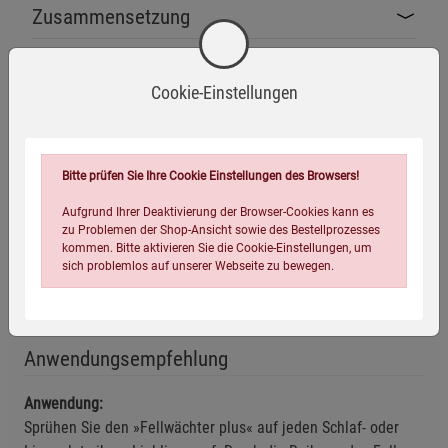
Zusammensetzung
Warnhinweise / Sicherheitsinformationen
Cookie-Einstellungen
Warnhinweise
Hinweis: Biozidprodukte vorsichtig verwenden. Vor
Bitte prüfen Sie Ihre Cookie Einstellungen des Browsers!
Gebrauch stets Etikett und Produktinformationen lesen.
Mehr anzeigen
Aufgrund Ihrer Deaktivierung der Browser-Cookies kann es
Produkt gemäß den lokalen Vorschriften entsorgen.
zu Problemen der Shop-Ansicht sowie des Bestellprozesses
Das Produkt ist nicht für den menschlichen oder tierischen
kommen. Bitte aktivieren Sie die Cookie-Einstellungen, um
Herstellerinformationen
sich problemlos auf unserer Webseite zu bewegen.
Verzehr bestimmt.
Der Feele »Fellwächter plus« wird aufgrund seiner
abwehrenden Wirkung rechtlich als Biozidprodukt
Anwendungsempfehlung
eingestuft und ist als solches bei der BAuA (Bundesanstalt
für Arbeitsschutz und Arbeitsmedizin) registriert.
Anwendung:
Sprühen Sie den »Fellwächter plus« auf jeden Schlaf- oder
Hinweise für Biozidprodukte:
Biozidprodukte vorsichtig
Einstellungen speichern für die Gruppe
Einstellungen speichern für die Gruppe