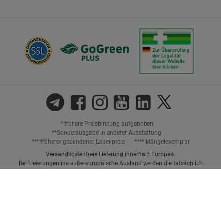
* frühere Preisbindung aufgehoben
**Sonderausgabe in anderer Ausstattung
*** früherer gebundener Ladenpreis
**** Mängelexemplar
Versandkostenfreie Lieferung innerhalb Europas.
Bei Lieferungen ins außereuropäische Ausland werden die tatsächlich
anfallenden Versandkosten berechnet. Mehr Informationen finden Sie
hier
.
Preisangaben inkl. gesetzl. MwSt. und ggf. zzgl.
Versandkosten.