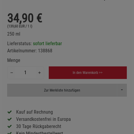
34,90
€
(139,60 EUR / 1 l)
250 ml
Lieferstatus:
sofort lieferbar
Artikelnummer:
138868
Menge
In den Warenkorb >>
Toggle D
Zur Merkliste hinzufügen
Kauf auf Rechnung
Versandkostenfrei in Europa
30 Tage Rückgaberecht
Kein Mindestbestellwert