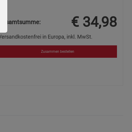
€
34,98
Gesamtsumme:
Versandkostenfrei in Europa, inkl. MwSt.
Zusammen bestellen
ie Gruppe
okies