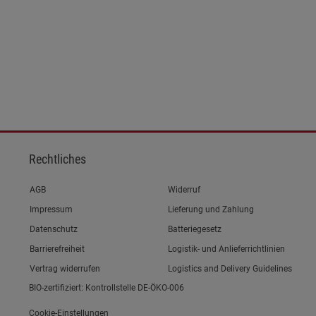
Rechtliches
Link zum/zur
AGB
Widerruf
Link zum/zur
Impressum
Lieferung und Zahlung
Link zum/zur
Datenschutz
Batteriegesetz
Link zum/zur
Barrierefreiheit
Logistik- und Anlieferrichtlinien
Vertrag widerrufen
Logistics and Delivery Guidelines
BIO-zertifiziert: Kontrollstelle DE-ÖKO-006
Cookie-Einstellungen