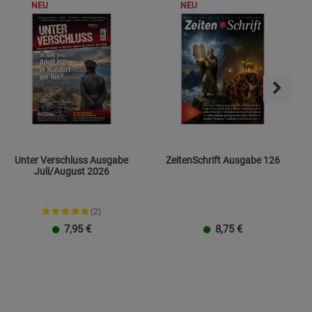
NEU
NEU
s
ies
Unter Verschluss Ausgabe
ZeitenSchrift Ausgabe 126
Juli/August 2026
(2)
7,95
€
8,75
€