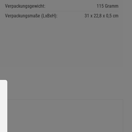
Verpackungsgewicht:
115 Gramm
Verpackungsmaße (LxBxH):
31
22,8
0,5
cm