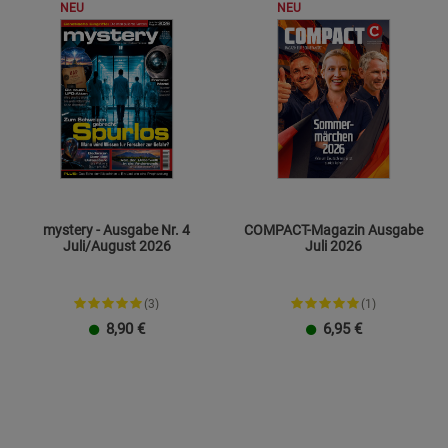
NEU
NEU
Cookie-Informationen
anzeigen
Statistik Cookies (2)
Statistik Cookie
Beschreibung Statistik Cookies
Cookie-Informationen
anzeigen
Marketing Cookies (3)
Marketing Cook
Beschreibung Marketing Cookies
mystery - Ausgabe Nr. 4
COMPACT-Magazin Ausgabe
Juli/August 2026
Juli 2026
Cookie-Informationen
anzeigen
(3)
(1)
Datenschutzerklärung
Impressum
8,90
€
6,95
€