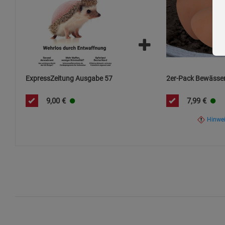
ExpressZeitung Ausgabe 57
2er-Pack Bewässer
9,00
€
7,99
€
Hinwe