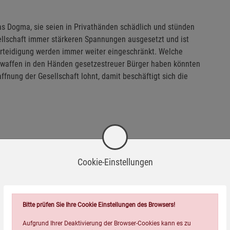
as Dogma, sie seien in Privathänden schädlich und stünden
ellschaft immer stärkeren Spannungen ausgesetzt und ist
erteidigung werden immer weiter eingeschränkt. Welche
waffen in den Händen gesetzestreuer Bürger haben könnten
nung der Gesellschaft lohnt, damit beschäftigt sich die
Wird oft zusammen bestellt:
Cookie-Einstellungen
Bitte prüfen Sie Ihre Cookie Einstellungen des Browsers!
Aufgrund Ihrer Deaktivierung der Browser-Cookies kann es zu