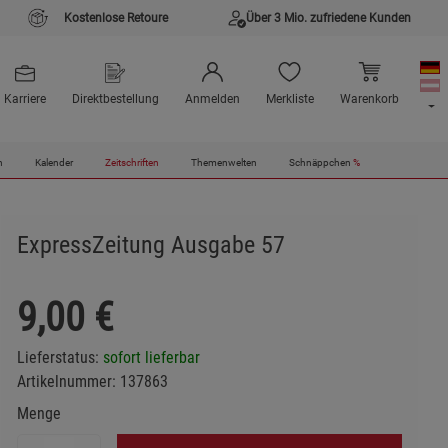
Kostenlose Retoure
Über 3 Mio. zufriedene Kunden
Karriere
Direktbestellung
Anmelden
Merkliste
Warenkorb
n
Kalender
Zeitschriften
Themenwelten
Schnäppchen
%
ExpressZeitung Ausgabe 57
9,00
€
Lieferstatus:
sofort lieferbar
Artikelnummer:
137863
Menge