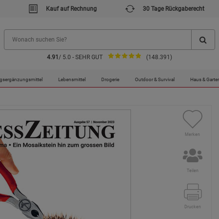
Kauf auf Rechnung
30 Tage Rückgaberecht
4.91
/ 5.0 - SEHR GUT
(148.391)
gsergänzungsmittel
Lebensmittel
Drogerie
Outdoor & Survival
Haus & Garte
Merken
Teilen
Drucken