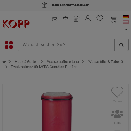
Kein Mindestbestellwert
4.91
/ 5.0 - SEHR GUT
(148.391)
Zur Startseite des Kopp Verlag Online-Shop
Haus & Garten
Wasseraufbereitung
Wasserfilter & Zubehör
Ersatzpatrone für MSR® Guardian Purifier
Merken
Teilen