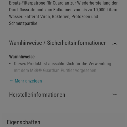
Ersatz-Filterpatrone für Guardian zur Wiederherstellung der
Durchflussrate und zum Entkeimen von bis zu 10,000 Litern
Wasser. Entfernt Viren, Bakterien, Protozoen und
Schmutzpartikel
Warnhinweise / Sicherheitsinformationen
Warnhinweise
Dieses Produkt ist ausschließlich für die Verwendung
mit dem MSR® Guardian Purifier vorgesehen.
Kontakt mit kontaminiertem Wasser kann
Mehr anzeigen
gesundheitsschädlich sein. Achten Sie darauf, den Filter
nicht ohne entsprechende Schutzmaßnahmen zu
Herstellerinformationen
verwenden.
Von Kindern fernhalten, da Kleinteile verschluckt werden
können.
Eigenschaften