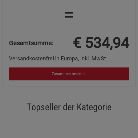
Cookie-Informationen
anzeigen
=
Statistik Cookies (2)
Statistik Cookies
Beschreibung Statistik Cookies
€
534,94
Cookie-Informationen
anzeigen
Gesamtsumme:
Versandkostenfrei in Europa, inkl. MwSt.
Marketing Cookies (3)
Marketing Cookies
Beschreibung Marketing Cookies
Zusammen bestellen
Cookie-Informationen
anzeigen
Datenschutzerklärung
Impressum
Topseller der Kategorie