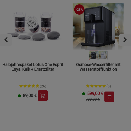
-25%
Halbjahrespaket Lotus One Esprit
Osmose-Wasserfilter mit
Enya, Kalk + Ersatzfilter
Wasserstofffunktion
(26)
(5)
599,00
€
89,00
€
799.00 €