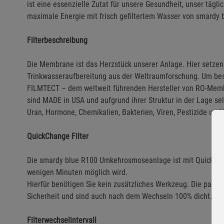
ist eine essenzielle Zutat für unsere Gesundheit, unser tägl
maximale Energie mit frisch gefiltertem Wasser von smardy 
Filterbeschreibung
Die Membrane ist das Herzstück unserer Anlage. Hier setzen
Trinkwasseraufbereitung aus der Weltraumforschung. Um bes
FILMTECT – dem weltweit führenden Hersteller von RO-Me
sind MADE in USA und aufgrund ihrer Struktur in der Lage s
Uran, Hormone, Chemikalien, Bakterien, Viren, Pestizide un
QuickChange Filter
Die smardy blue R100 Umkehrosmoseanlage ist mit QuickChang
wenigen Minuten möglich wird.
Hierfür benötigen Sie kein zusätzliches Werkzeug. Die paten
Sicherheit und sind auch nach dem Wechseln 100% dicht.
Filterwechselintervall