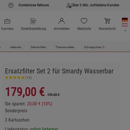
Kostenlose Retoure
Über 3 Mio. zufriedene Kunden
Karriere
Direktbestellung
Anmelden
Merkliste
Warenkorb
n
Kalender
Zeitschriften
Themenwelten
Schnäppchen
%
Ersatzfilter Set 2 für Smardy Wasserbar
(10)
179,00
€
199.00 €
Sie sparen:
20,00 € (10%)
Sonderpreis
3 Kartuschen
Lieferstatus:
sofort lieferbar