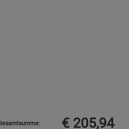
s
ies
€
205,94
Gesamtsumme: