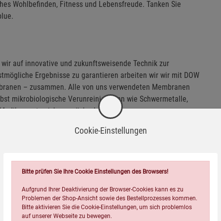
iches Wohlbefinden, Fitness und Lebensfreude. Tanken Sie
blue.
 wir auf innovative und zukunftsweisende Technik zur
tmögliche Ergebnisse zu garantieren arbeiten wir wir mit DOW
mbranen – zusammen. Alle von uns verwendeten Membranen
elbst mikrobiologische Verunreinigungen wie Schwermetalle,
d Medikamente sicher zurückzuhalten.
Cookie-Einstellungen
e Filter ausgestattet, wodurch ein einfacher Filterwechsel in
Bitte prüfen Sie Ihre Cookie Einstellungen des Browsers!
tierten Filter-Verschlüsse garantieren ein Höchstmaß an
Aufgrund Ihrer Deaktivierung der Browser-Cookies kann es zu
Problemen der Shop-Ansicht sowie des Bestellprozesses kommen.
Bitte aktivieren Sie die Cookie-Einstellungen, um sich problemlos
auf unserer Webseite zu bewegen.