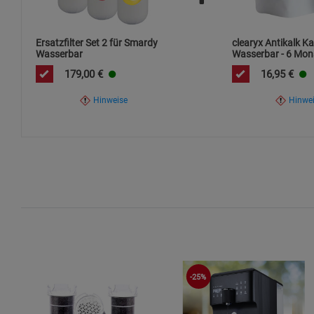
Ersatzfilter Set 2 für Smardy
clearyx Antikalk Ka
Wasserbar
Wasserbar - 6 Mon
179,00
€
16,95
€
Hinweise
Hinwe
-25%