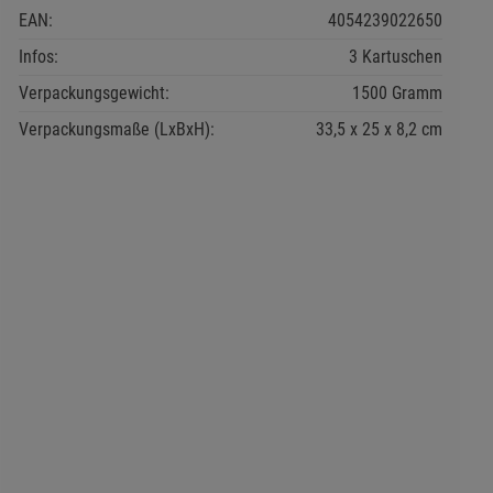
EAN:
4054239022650
Infos:
3 Kartuschen
Verpackungsgewicht:
1500 Gramm
Verpackungsmaße (LxBxH):
33,5
25
8,2
cm