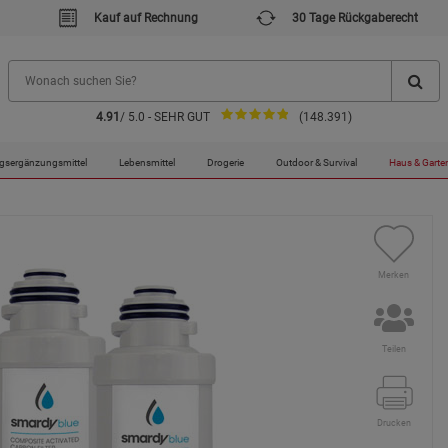
Kauf auf Rechnung
30 Tage Rückgaberecht
4.91
/ 5.0 - SEHR GUT
(148.391)
Ersatzfilter Set 2 für Smardy Wasserbar
gsergänzungsmittel
Lebensmittel
Drogerie
Outdoor & Survival
Haus & Garte
Merken
Teilen
Drucken