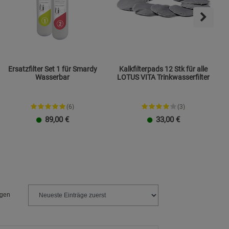
Ersatzfilter Set 1 für Smardy
Kalkfilterpads 12 Stk für alle
Wasserbar
LOTUS VITA Trinkwasserfilter
(6)
(3)
89,00
€
33,00
€
ngen