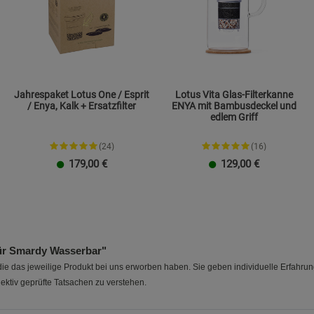
Jahrespaket Lotus One / Esprit
Lotus Vita Glas-Filterkanne
/ Enya, Kalk + Ersatzfilter
ENYA mit Bambusdeckel und
edlem Griff
(24)
(16)
179,00
€
129,00
€
für Smardy Wasserbar"
e das jeweilige Produkt bei uns erworben haben. Sie geben individuelle Erfahru
ektiv geprüfte Tatsachen zu verstehen.