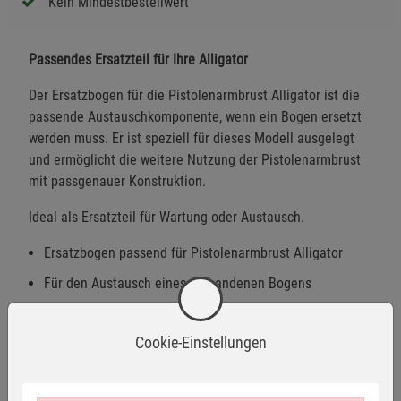
Kein Mindestbestellwert
Passendes Ersatzteil für Ihre Alligator
Der Ersatzbogen für die Pistolenarmbrust Alligator ist die
passende Austauschkomponente, wenn ein Bogen ersetzt
werden muss. Er ist speziell für dieses Modell ausgelegt
und ermöglicht die weitere Nutzung der Pistolenarmbrust
mit passgenauer Konstruktion.
Ideal als Ersatzteil für Wartung oder Austausch.
Ersatzbogen passend für Pistolenarmbrust Alligator
Für den Austausch eines vorhandenen Bogens
Passgenaues Zubehörteil
Cookie-Einstellungen
Warnhinweise / Sicherheitsinformationen