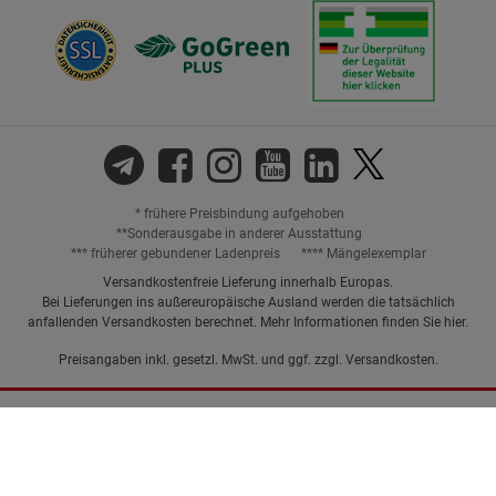
* frühere Preisbindung aufgehoben
**Sonderausgabe in anderer Ausstattung
*** früherer gebundener Ladenpreis
**** Mängelexemplar
Versandkostenfreie Lieferung innerhalb Europas.
Bei Lieferungen ins außereuropäische Ausland werden die tatsächlich
anfallenden Versandkosten berechnet. Mehr Informationen finden Sie
hier
.
Preisangaben inkl. gesetzl. MwSt. und ggf. zzgl.
Versandkosten.