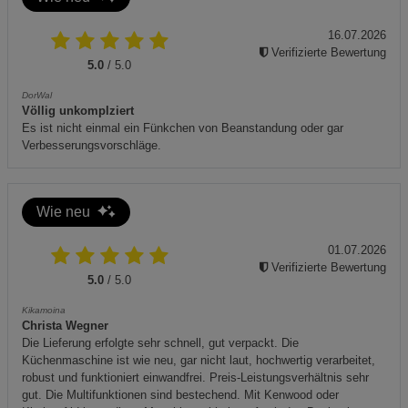
es bei einer autorisierten Recyclingstelle abgeben.
16.07.2026
Verifizierte Bewertung
5.0
/ 5.0
- Bitte beachten Sie die Bedienungsanleitung für weitere
Informationen zur korrekten Nutzung.
DorWal
Völlig unkomplziert
Es ist nicht einmal ein Fünkchen von Beanstandung oder gar
Verbesserungsvorschläge.
Wie neu
01.07.2026
Verifizierte Bewertung
5.0
/ 5.0
Kikamoina
Christa Wegner
Die Lieferung erfolgte sehr schnell, gut verpackt. Die
Küchenmaschine ist wie neu, gar nicht laut, hochwertig verarbeitet,
robust und funktioniert einwandfrei. Preis-Leistungsverhältnis sehr
gut. Die Multifunktionen sind bestechend. Mit Kenwood oder