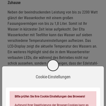
Zuhause
Neben der beeindruckenden Leistung von bis zu 2200 Watt
glänzt der Wasserkocher mit einem großen
Fassungsvermögen von bis zu 1,8 Liter. Somit ist Ihr
Wasser in kürzester Zeit leise aufgekocht. Der Elta
Wasserkocher mit Teefilter kann das Wasser auf sieben
verschiedene Temperatureinstellungen aufheizen. Das
LCD-Display zeigt die aktuelle Temperatur des Wassers an.
Ein weiteres Highlight sind die in dem Wasserbereiter
verbauten LEDs, die während des Betriebes nicht nur
schick aussehen, sondern Ihnen zeigen, dass der Edelstahl-
Wasserkocher in Betrieb ist. Der Wasserkocher hat einen
Überhitzungs- und Trockenschutz, der für die Sicherheit
Cookie-Einstellungen
während des Betriebes sorgt.
Produktinformationen:
Bitte prüfen Sie Ihre Cookie Einstellungen des Browsers!
Ideal fürs Büro, für Personalküchen, Hotels oder für zu
Hause
Aufgrund Ihrer Deaktivierung der Browser-Cookies kann es