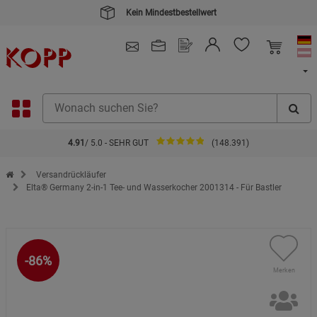
Kein Mindestbestellwert
4.91
/ 5.0 - SEHR GUT
(148.391)
Zur Startseite des Kopp Verlag Online-Shop
Versandrückläufer
Elta® Germany 2-in-1 Tee- und Wasserkocher 2001314 - Für Bastler
-86%
Merken