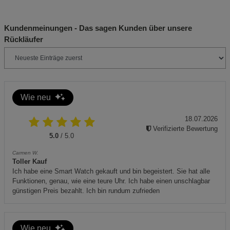
Produktsicherheit.
Sicherheitshinweise:
Kundenmeinungen - Das sagen Kunden über unsere
Rückläufer
Stellen Sie sicher, dass die Betriebsspannung (220–240
V) mit der örtlichen Stromversorgung übereinstimmt.
Das Gerät nur auf einer stabilen und hitzebeständigen
Oberfläche verwenden.
Wie neu
Den Wasserkocher niemals in Wasser oder andere
Flüssigkeiten tauchen.
18.07.2026
Verifizierte Bewertung
Außerhalb der Reichweite von Kindern aufbewahren.
5.0
/ 5.0
Entfernen Sie regelmäßig Kalkablagerungen, um die
Carmen W.
Lebensdauer des Geräts zu verlängern.
Toller Kauf
Ich habe eine Smart Watch gekauft und bin begeistert. Sie hat alle
Zusätzliche Hinweise:
Funktionen, genau, wie eine teure Uhr. Ich habe einen unschlagbar
günstigen Preis bezahlt. Ich bin rundum zufrieden
- Dieses Produkt enthält keine gefährlichen Stoffe gemäß
der Verordnung (EG) Nr. 1272/2008 (CLP).
- Entsorgen Sie dieses Produkt umweltgerecht, indem Sie
Wie neu