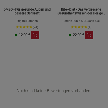
DMSO - Für gesunde Augen und
Bibel-Diät - Das vergessene
bessere Sehkraft
Gesundheitswissen der Heiligen
Schrift
Brigitte Hamann
Jordan Rubin & Dr. Josh Axe
(24)
(4)
12,00
€
22,00
€
Noch sind keine Bewertungen vorhanden.