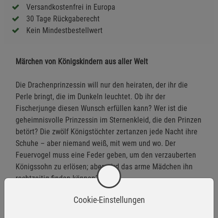
Versandkostenfrei in Europa
30 Tage Rückgaberecht
Kein Mindestbestellwert
Märchen von Königskindern aus aller Welt
Die Drachenprinzessin will nur den heiraten, der ihr die
Perle bringt, die im Dunkeln leuchtet. Ob ihr der
Fischerjunge diesen Wunsch erfüllen kann? Wer ist die
geheimnisvolle Prinzessin im Sternenkleid, die den Prinzen
betört? Die zwölf Königstöchter zertanzen jede Nacht ihre
Schuhe – aber niemand weiß, mit wem und wo. Der
Feuervogel muss eine Feder geben, um den verzauberten
Königssohn zu erlösen; aber wird das arme Mädchen ihn
rechtzeitig finden können?
Cookie-Einstellungen
Weltbekannte Märchen, neu erzählt von Käthe Recheis.