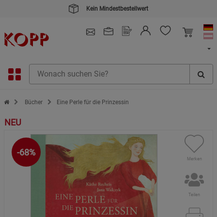
Kein Mindestbestellwert
4.91
/ 5.0 - SEHR GUT
(148.387)
Zur Startseite des Kopp Verlag Online-Shop
Bücher
Eine Perle für die Prinzessin
NEU
-68%
Merken
Teilen