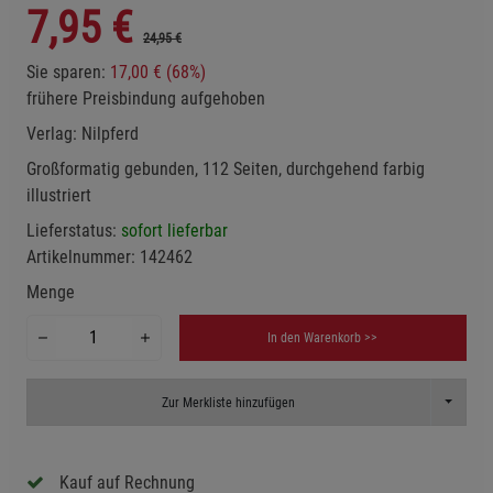
7,95
€
24,95 €
Sie sparen:
17,00 € (68%)
frühere Preisbindung aufgehoben
Verlag:
Nilpferd
Großformatig gebunden, 112 Seiten, durchgehend farbig
illustriert
Lieferstatus:
sofort lieferbar
Artikelnummer:
142462
Menge
In den Warenkorb >>
Toggle D
Zur Merkliste hinzufügen
Kauf auf Rechnung