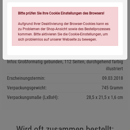
Märchenzauber für Groß und Klein ab 4 Jahren!
Bitte prüfen Sie Ihre Cookie Einstellungen des Browsers!
Aufgrund Ihrer Deaktivierung der Browser-Cookies kann es
Eigenschaften
zu Problemen der Shop-Ansicht sowie des Bestellprozesses
kommen. Bitte aktivieren Sie die Cookie-Einstellungen, um
sich problemlos auf unserer Webseite zu bewegen.
Verlag / Herausgeber:
Nilpferd
ISBN-13:
9783707452112
Infos:
Großformatig gebunden, 112 Seiten, durchgehend farbig
illustriert
Erscheinungstermin:
09.03.2018
Verpackungsgewicht:
745 Gramm
Einstellungen speichern für die Gruppe
Einstellungen speichern für die Gruppe
Verpackungsmaße (LxBxH):
28,5
21,5
1,6
cm
Einstellungen speichern für die Gruppe
Zurück
Einwilligung nicht erteilen
Notwendige Cookies (5)
Wird oft zusammen bestellt: