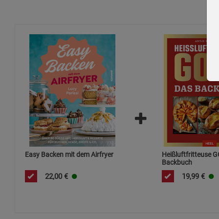
Easy Backen mit dem Airfryer
Heißluftfritteuse 
Backbuch
22,00
€
19,99
€