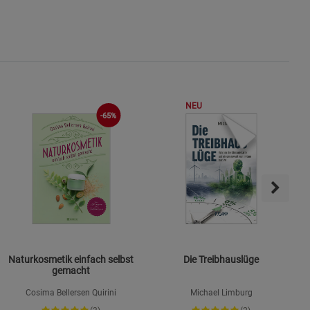
okies
s
NEU
-65%
ies
Naturkosmetik einfach selbst
Die Treibhauslüge
gemacht
Cosima Bellersen Quirini
Michael Limburg