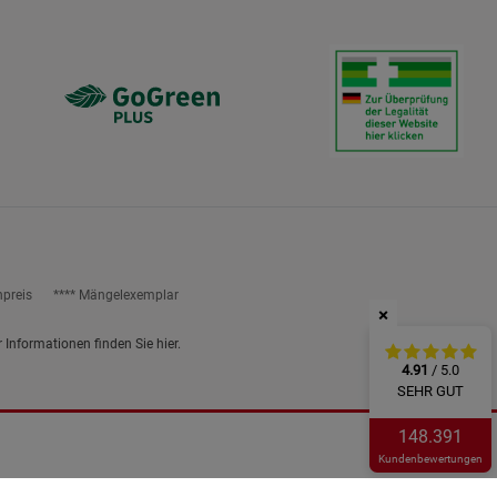
npreis
**** Mängelexemplar
×
r Informationen finden Sie
hier
.
4.91
/ 5.0
SEHR GUT
148.391
Kundenbewertungen