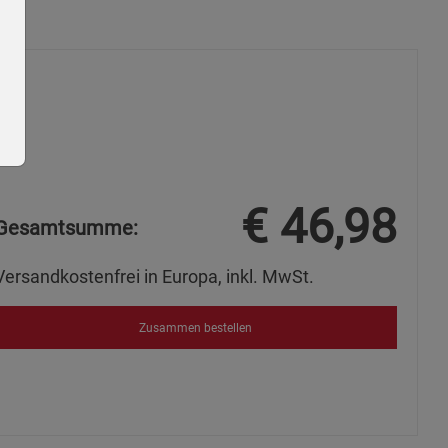
€
46,98
Gesamtsumme:
ie Gruppe
Versandkostenfrei in Europa, inkl. MwSt.
Zusammen bestellen