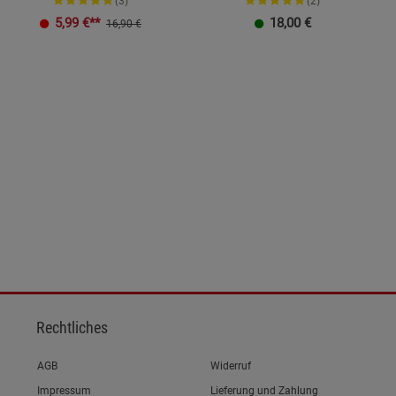
(3)
(2)
K
5,99
€**
18,00
€
16,90 €
Rechtliches
Link zum/zur
AGB
Widerruf
Link zum/zur
Impressum
Lieferung und Zahlung