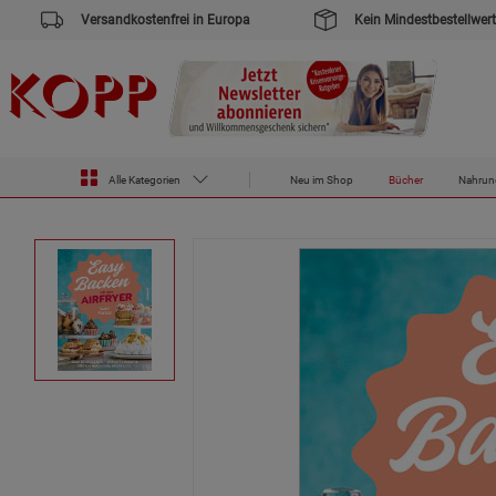
Versandkostenfrei in Europa
Kein Mindestbestellwert
Zur Startseite des Kopp Verlag Online-Shop
Bücher
Easy Backen mit dem Airfryer
Alle Kategorien
Neu im Shop
Bücher
Nahrun