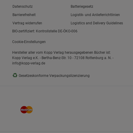
Link zum/zur
Datenschutz
Batteriegesetz
Link zum/zur
Barrierefreiheit
Logistik- und Anlieferrichtlinien
Vertrag widerrufen
Logistics and Delivery Guidelines
BIO-zertifiziert: Kontrollstelle DE-ÖKO-006
Cookie-Einstellungen
Hersteller aller vom Kopp Verlag herausgegebenen Bücher ist:
Kopp Verlag e.K. - Bertha-Benz-Str. 10 - 72108 Rottenburg a. N. -
info@kopp-verlag.de
♻
Gesetzeskonforme Verpackungslizenzierung