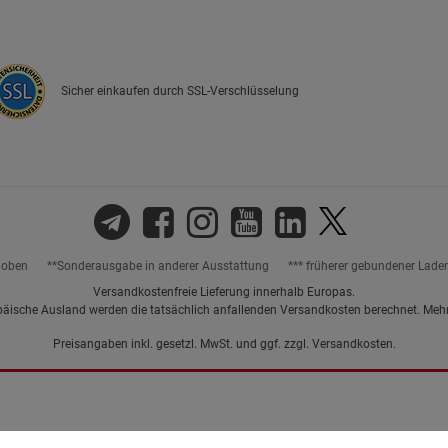
Sicher einkaufen durch SSL-Verschlüsselung
hoben
**Sonderausgabe in anderer Ausstattung
*** früherer gebundener Lade
Versandkostenfreie Lieferung innerhalb Europas.
päische Ausland werden die tatsächlich anfallenden Versandkosten berechnet. Meh
Preisangaben inkl. gesetzl. MwSt. und ggf. zzgl.
Versandkosten.