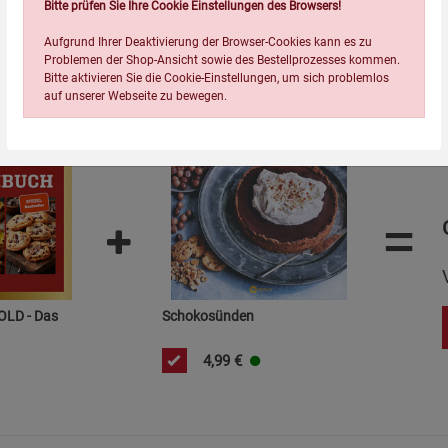
Wird oft zusammen bestellt:
Bitte prüfen Sie Ihre Cookie Einstellungen des Browsers!
Aufgrund Ihrer Deaktivierung der Browser-Cookies kann es zu
Problemen der Shop-Ansicht sowie des Bestellprozesses kommen.
Bitte aktivieren Sie die Cookie-Einstellungen, um sich problemlos
auf unserer Webseite zu bewegen.
=
Einstellungen speichern für die Gruppe
Einstellungen speichern für die Gruppe
Einstellungen speichern für d
Zurück
Einwilligung nicht erteilen
GOLD - Das
Schokosünden
Notwendige Cookies (5)
4,99
€
Beschreibung Notwendige Cookies
Cookie-Informationen
anzeigen