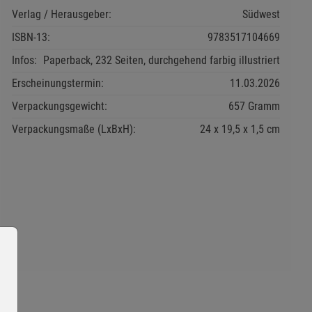
Verlag / Herausgeber:
Südwest
ISBN-13:
9783517104669
Infos:
Paperback, 232 Seiten, durchgehend farbig illustriert
Erscheinungstermin:
11.03.2026
Verpackungsgewicht:
657 Gramm
Verpackungsmaße (LxBxH):
24
19,5
1,5
cm