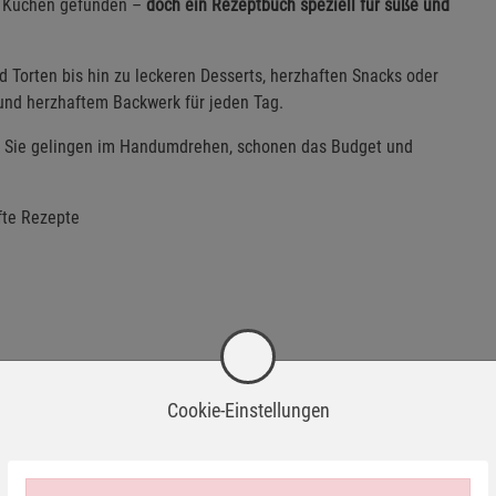
ren Küchen gefunden –
doch ein Rezeptbuch speziell für süße und
 Torten bis hin zu leckeren Desserts, herzhaften Snacks oder
und herzhaftem Backwerk für jeden Tag.
Sie gelingen im Handumdrehen, schonen das Budget und
fte Rezepte
Cookie-Einstellungen