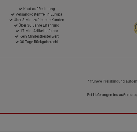
Kauf auf Rechnung
Versandkostenfrei in Europa
Über 3 Mio. zufriedene Kunden
Über 30 Jahre Erfahrung
17 Mio. Artikel lieferbar
Kein Mindestbestellwert
30 Tage Rückgaberecht
* frühere Preisbindung aufge
Bei Lieferungen ins außereuro