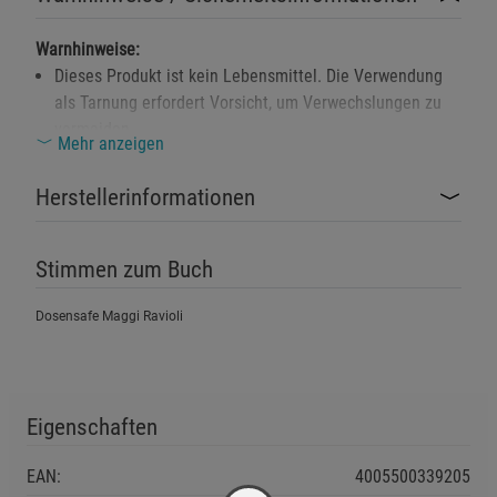
Warnhinweise:
Dieses Produkt ist kein Lebensmittel. Die Verwendung
als Tarnung erfordert Vorsicht, um Verwechslungen zu
vermeiden.
Mehr anzeigen
Enthält kleine Teile: Erstickungsgefahr für Kinder.
Produkt außerhalb der Reichweite von Kindern
Herstellerinformationen
aufbewahren.
Produkt enthält keine scharfen oder gefährlichen
Stimmen zum Buch
Kanten, jedoch sollte es nicht unsachgemäß geöffnet
werden, um Verletzungen zu vermeiden.
Dosensafe Maggi Ravioli
Das Produkt ist nicht für extreme
Witterungsbedingungen geeignet. Der
spritzwassergeschützte Verschluss bietet keine
Eigenschaften
vollständige Dichtigkeit bei Untertauchen.
Sicherheitshinweise:
EAN:
4005500339205