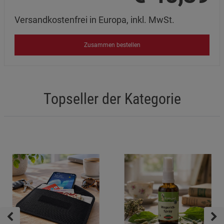
Marketing Cookies (3)
Marketing Cookies
Beschreibung Marketing Cookies
Versandkostenfrei in Europa, inkl. MwSt.
Cookie-Informationen
anzeigen
Zusammen bestellen
Datenschutzerklärung
Impressum
Topseller der Kategorie