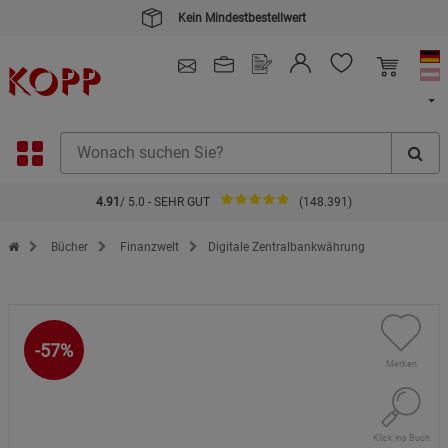
Kein Mindestbestellwert
4.91
/ 5.0 - SEHR GUT
(148.391)
Zur Startseite des Kopp Verlag Online-Shop
Bücher
Finanzwelt
Digitale Zentralbankwährung
-57%
Merken
Klick ins Buch