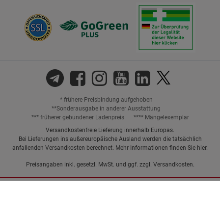
* frühere Preisbindung aufgehoben
**Sonderausgabe in anderer Ausstattung
*** früherer gebundener Ladenpreis
**** Mängelexemplar
Versandkostenfreie Lieferung innerhalb Europas.
Bei Lieferungen ins außereuropäische Ausland werden die tatsächlich
anfallenden Versandkosten berechnet. Mehr Informationen finden Sie
hier
.
Preisangaben inkl. gesetzl. MwSt. und ggf. zzgl.
Versandkosten.