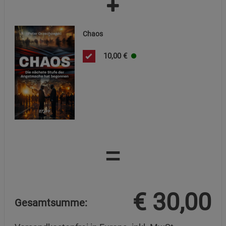
Chaos
10,00
€
=
€
30,00
Gesamtsumme: