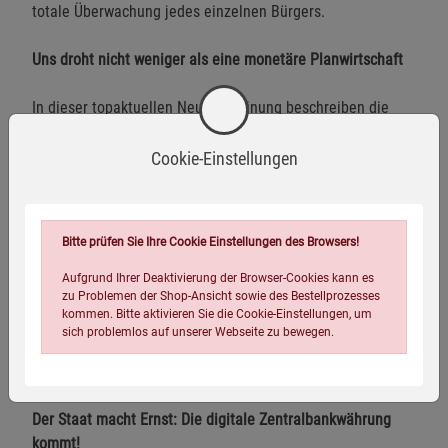
totale Überwachung jedes einzelnen Bürgers.
Uns droht nicht weniger als eine monetäre Planwirtschaft
In dieser topaktuellen Neuerscheinung beschreiben die
Autorin Jessica Horn und der Finanzjournalist Michael
Brückner anschaulich und nachvollziehbar:
Cookie-Einstellungen
wie das staatliche Cybergeld uns überwachen soll
Bitte prüfen Sie Ihre Cookie Einstellungen des Browsers!
wie CBDCs konkret funktionieren
Aufgrund Ihrer Deaktivierung der Browser-Cookies kann es
was das für unser Bargeld bedeutet
zu Problemen der Shop-Ansicht sowie des Bestellprozesses
kommen. Bitte aktivieren Sie die Cookie-Einstellungen, um
dass CBDCs ein Teil des »Great Reset« sind
sich problemlos auf unserer Webseite zu bewegen.
warum mit CBDCs ein Albtraum Wirklichkeit wird.
Der Staat macht Ernst: Die digitale Zentralbankwährung
kommt!