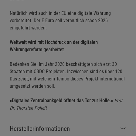
Natürlich wird auch in der EU eine digitale Währung
Einstellungen speichern für die Gruppe
Einstellungen speichern für die Gruppe
vorbereitet. Der E-Euro soll vermutlich schon 2026
eingeführt werden.
Einstellungen speichern für die Gruppe
Zurück
Einwilligung nicht erteilen
Weltweit wird mit Hochdruck an der digitalen
Währungsreform gearbeitet
Notwendige Cookies (5)
Beschreibung Notwendige Cookies
Bedenken Sie: Im Jahr 2020 beschäftigten sich erst 30
Staaten mit CBDC-Projekten. Inzwischen sind es über 120.
Cookie-Informationen
anzeigen
Das zeigt, mit welchem Tempo dieses Projekt international
umgesetzt werden soll.
Funktionale Cookies (1)
Funktionale Cooki
»Digitales Zentralbankgeld öffnet das Tor zur Hölle.«
Prof.
Beschreibung Funktionale Cookies
Dr. Thorsten Polleit
Cookie-Informationen
anzeigen
Herstellerinformationen
Statistik Cookies (2)
Statistik Cookies