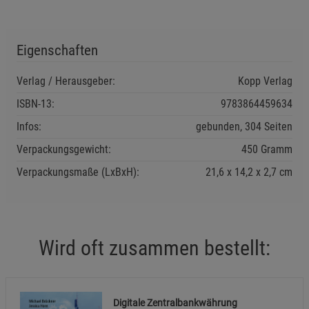
Beschreibung Statistik Cookies
Cookie-Informationen
anzeigen
Eigenschaften
Marketing Cookies (3)
Marketing Cookies
Verlag / Herausgeber:
Kopp Verlag
Beschreibung Marketing Cookies
ISBN-13:
9783864459634
Cookie-Informationen
anzeigen
Infos:
gebunden, 304 Seiten
Datenschutzerklärung
Impressum
Verpackungsgewicht:
450 Gramm
Verpackungsmaße (LxBxH):
21,6
14,2
2,7
cm
Wird oft zusammen bestellt:
Digitale Zentralbankwährung