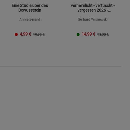
Eine Studie über das
verheimlicht - vertuscht -
Bewusstsein
vergessen 2026 -
Mängelexemplar
Annie Besant
Gerhard Wisnewski
4,99
€
14,99
€
19,95 €
18,00 €