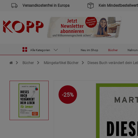
Versandkostenfrei in Europa
Kein Mindestbestellwert
Alle Kategorien
Neu im Shop
Bücher
Nahrun
Zur Startseite des Kopp Verlag Online-Shop
Bücher
Mängelartikel Bücher
Dieses Buch verändert dein Le
-25%