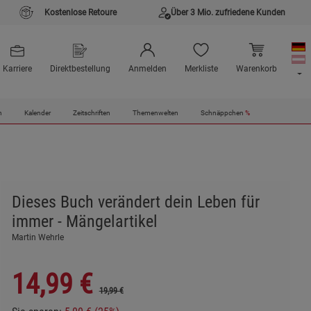
Kostenlose Retoure
Über 3 Mio. zufriedene Kunden
Karriere
Direktbestellung
Anmelden
Merkliste
Warenkorb
n
Kalender
Zeitschriften
Themenwelten
Schnäppchen
%
Dieses Buch verändert dein Leben für
immer - Mängelartikel
Martin Wehrle
14,99
€
19,99 €