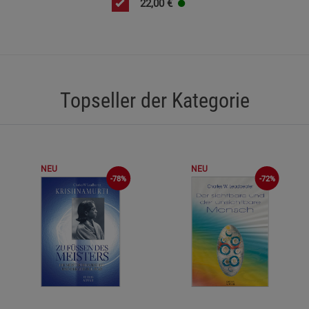
22,00
€
Statistik Cookies (2)
Statistik Cookie
Beschreibung Statistik Cookies
Cookie-Informationen
anzeigen
Marketing Cookies (3)
Marketing Cook
Topseller der Kategorie
Beschreibung Marketing Cookies
Cookie-Informationen
anzeigen
Datenschutzerklärung
Impressum
NEU
NEU
-72%
-78%