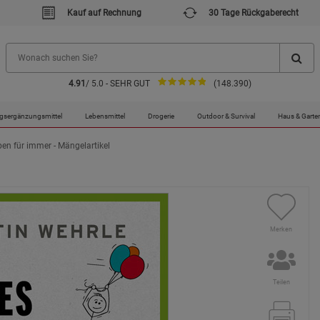
Kauf auf Rechnung
30 Tage Rückgaberecht
4.91
/ 5.0 - SEHR GUT
(148.390)
gsergänzungsmittel
Lebensmittel
Drogerie
Outdoor & Survival
Haus & Garte
ben für immer - Mängelartikel
Merken
Teilen