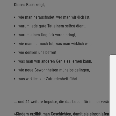
Dieses Buch zeigt,
wie man herausfindet, wer man wirklich ist,
warum jede gute Tat einem selbst dient,
warum einen Unglück voran bringt,
wie man nur noch tut, was man wirklich will,
wie denken uns befreit,
was man von anderen Geniales lernen kann,
wie neue Gewohnheiten mühelos gelingen,
was wirklich zur Zufriedenheit führt
... und 44 weitere Impulse, die das Leben für immer veränder
»Kindern erzählt man Geschichten, damit sie einschlafen - 