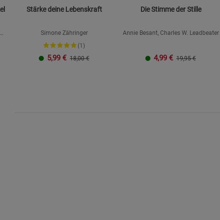
el
Stärke deine Lebenskraft
Die Stimme der Stille
Simone Zähringer
Annie Besant, Charles W. Leadbeater
(1)
5,99
€
4,99
€
18,00 €
19,95 €