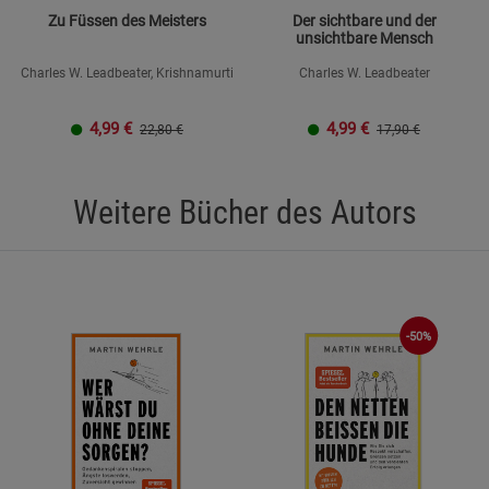
Zu Füssen des Meisters
Der sichtbare und der
unsichtbare Mensch
Charles W. Leadbeater, Krishnamurti
Charles W. Leadbeater
4,99
€
4,99
€
22,80 €
17,90 €
Weitere Bücher des Autors
-50%