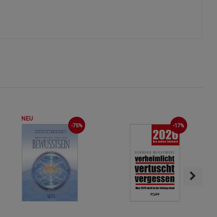
s
ies
NEU
-75%
-17%