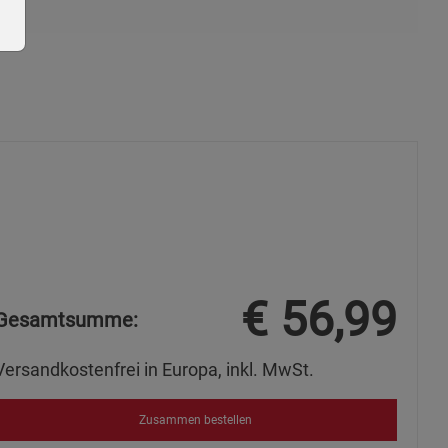
ie Gruppe
€
56,99
Gesamtsumme:
okies
Versandkostenfrei in Europa, inkl. MwSt.
Zusammen bestellen