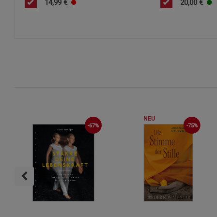
14,99
€
20,00
€
NEU
-67%
-75%