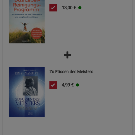
Cookie-Informationen
anzeigen
13,00
€
Datenschutzerklärung
Impressum
Zu Füssen des Meisters
4,99
€