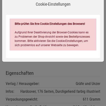
Cookie-Einstellungen
Stressreduktion.
Sensationell: In nur 9 Tagen den Stoffwechsel-
Turnaround schaffen
Bitte prüfen Sie Ihre Cookie Einstellungen des Browsers!
Mehr Energie durch richtige Ernährung, Körperübungen,
Aufgrund Ihrer Deaktivierung der Browser-Cookies kann es
Naturheilkunde und Stressreduktion
zu Problemen der Shop-Ansicht sowie des Bestellprozesses
kommen. Bitte aktivieren Sie die Cookie-Einstellungen, um
Extra: Mit über 25 köstlichen Rezepten die Leber gezielt
sich problemlos auf unserer Webseite zu bewegen.
entlasten
Eigenschaften
Verlag / Herausgeber:
Gräfe und Unzer
Einstellungen speichern für die Gruppe
Einstellungen speichern für die Gruppe
Infos:
Hardcover, 176 Seiten, Durchgehend farbig illustriert
Verpackungsgewicht:
611 Gramm
Einstellungen speichern für die Gruppe
Zurück
Einwilligung nicht erteilen