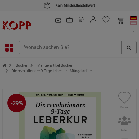
Kein Mindestbestellwert
4.91
/ 5.0 - SEHR GUT
(148.391)
Zur Startseite des Kopp Verlag Online-Shop
Bücher
Mängelartikel Bücher
Die revolutionäre 9-Tage-Leberkur - Mängelartikel
-29%
Merken
Teilen