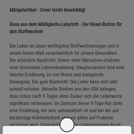
Mängelartikel - Cover leicht beschädigt
Raus aus dem Müdigkeits-Labyrinth - Der Reset-Button für
den Stoffwechsel
Die Leber ist unser wichtigstes Stoffwechselorgan und in
einem hohen Maß verantwortlich für unsere Gesundheit.
Die schlechte Nachricht: Immer mehr Menschen erfahren
eine chronische Lebererkrankung. Hauptursachen sind eine
falsche Ernährung, zu viel Stress und mangelnde
Bewegung. Die gute Nachricht: Die Leber kann sich sehr
schnell erholen. Aktuelle Studien aus den USA belegen,
dass schon nach 9 Tagen ohne Zucker sich die Leberwerte
signifikant verbessern. Im Zentrum dieser 9-Tage-Kur steht
eine Ernährung, die sehr schmackhaft ist und bei der auf
kurzkettige Kohlenhydrate und vor allem auf Fruktose
verzichtet wird. Unterstützt wird die Leberreinigung durch
einfache Körperübungen, naturheilkundliche Mittel sowie