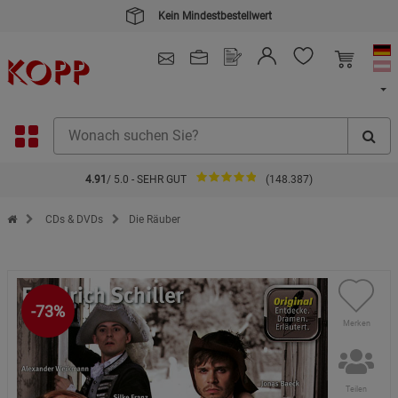
Kein Mindestbestellwert
4.91
/ 5.0 - SEHR GUT
(148.387)
Zur Startseite des Kopp Verlag Online-Shop
CDs & DVDs
Die Räuber
-73%
Merken
Teilen