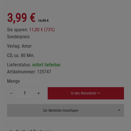
3,99
€
14.99 €
Sie sparen:
11,00 € (73%)
Sonderpreis
Verlag:
Amor
CD, ca. 80 Min.
Lieferstatus:
sofort lieferbar
Artikelnummer:
135747
Menge
In den Warenkorb >>
Toggle D
Zur Merkliste hinzufügen