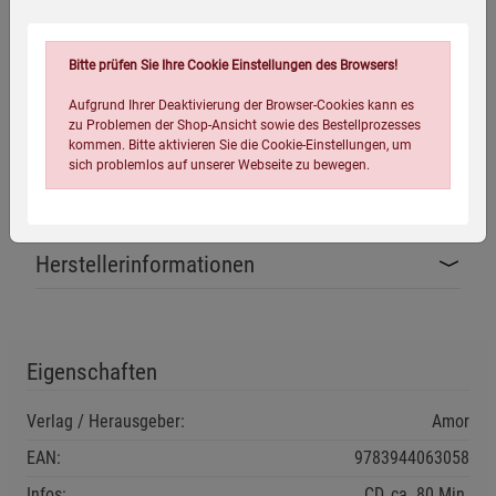
Zurückweisung des Vaters tief gekränkt, gründet Karl als
Auflehnung gegen die feine Gesellschaft im Wald eine
Räuberbande. Franz herrscht indessen im Schloss mit
Bitte prüfen Sie Ihre Cookie Einstellungen des Browsers!
Gewalt. Erst als der Vater scheinbar stirbt und Franz die
Aufgrund Ihrer Deaktivierung der Browser-Cookies kann es
junge Amalia zu einer Heirat zwingen will, schreitet Karl
zu Problemen der Shop-Ansicht sowie des Bestellprozesses
als rechtmäßiger Erbe ein.
kommen. Bitte aktivieren Sie die Cookie-Einstellungen, um
sich problemlos auf unserer Webseite zu bewegen.
Herstellerinformationen
Einstellungen speichern für die Gruppe
Einstellungen speichern für die Gruppe
Eigenschaften
Verlag / Herausgeber:
Amor
Einstellungen speichern für die Gruppe
Zurück
Einwilligung nicht erteilen
EAN:
9783944063058
Infos:
CD, ca. 80 Min.