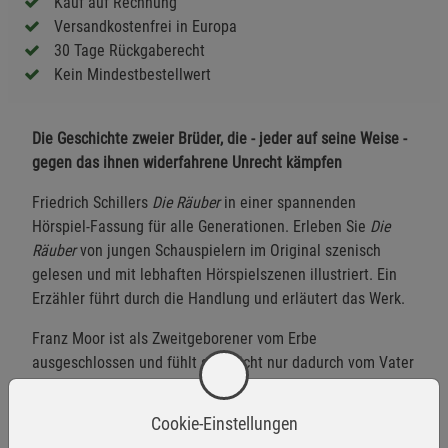
Kauf auf Rechnung
Versandkostenfrei in Europa
30 Tage Rückgaberecht
Kein Mindestbestellwert
Die Geschichte zweier Brüder, die - jeder auf seine Weise -
gegen das ihnen widerfahrene Unrecht kämpfen
Friedrich Schillers
Die Räuber
in einer spannenden
Hörspiel-Fassung für alle Generationen. Erleben Sie
Die
Räuber
von jungen Schauspielern im Original szenisch
gelesen und mit lebhaften Hörspielszenen illustriert. Ein
Erzähler führt durch die Handlung und erläutert das Werk.
Franz Moor ist als Zweitgeborener vom Erbe
ausgeschlossen und fühlt sich nicht nur dadurch vom Vater
vernachlässigt. Deshalb beschließt er, sich mit einem
hinterhältigen Plan zu rächen, und überredet seinen Vater,
Cookie-Einstellungen
den älteren Bruder Karl zu verstoßen. Von der