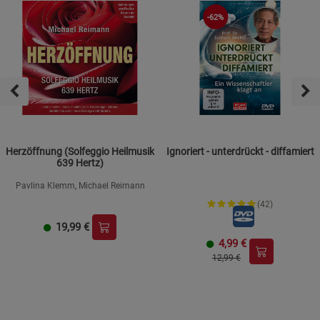
-62%
Herzöffnung (Solfeggio Heilmusik
Ignoriert - unterdrückt - diffamiert
639 Hertz)
Pavlina Klemm, Michael Reimann
(42)
19,99
€
4,99
€
12,99 €