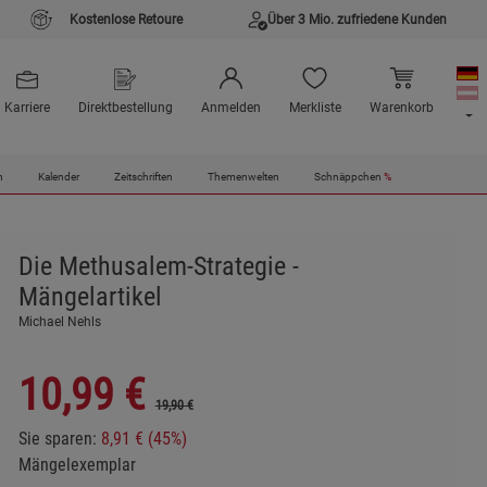
Kostenlose Retoure
Über 3 Mio. zufriedene Kunden
Karriere
Direktbestellung
Anmelden
Merkliste
Warenkorb
n
Kalender
Zeitschriften
Themenwelten
Schnäppchen
%
Die Methusalem-Strategie -
Mängelartikel
Michael Nehls
10,99
€
19,90 €
Sie sparen:
8,91 € (45%)
Mängelexemplar