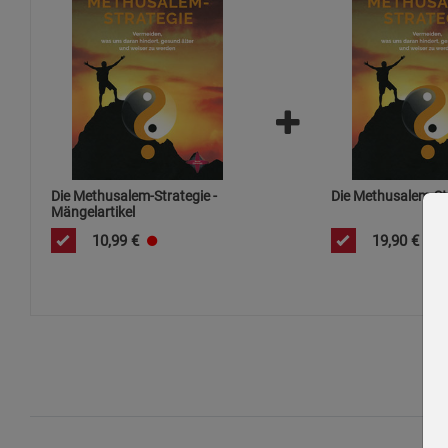
Die Methusalem-Strategie -
Die Methusalem-St
Mängelartikel
10,99
€
19,90
€