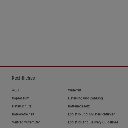
Rechtliches
Link zum/zur
AGB
Widerruf
Link zum/zur
Impressum
Lieferung und Zahlung
Link zum/zur
Datenschutz
Batteriegesetz
Link zum/zur
Barrierefreiheit
Logistik- und Anlieferrichtlinien
Vertrag widerrufen
Logistics and Delivery Guidelines