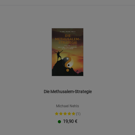
Statistik Cookies (2)
Beschreibung Statistik Cookies
Cookie-Informationen
anzeigen
Marketing Cookies (3)
Marketing Cook
Beschreibung Marketing Cookies
Cookie-Informationen
anzeigen
Datenschutzerklärung
Impressum
Die Methusalem-Strategie
Michael Nehls
(1)
19,90
€