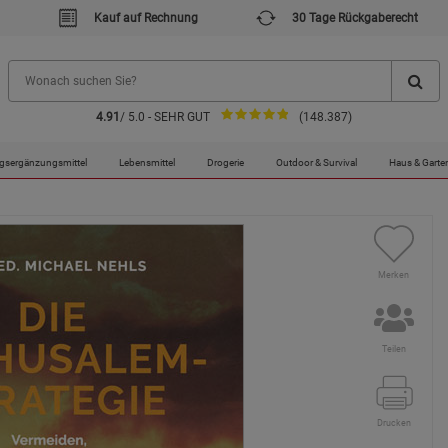
Kauf auf Rechnung
30 Tage Rückgaberecht
4.91
/ 5.0 - SEHR GUT
(148.387)
ngelartikel
gsergänzungsmittel
Lebensmittel
Drogerie
Outdoor & Survival
Haus & Garte
Merken
Teilen
Drucken