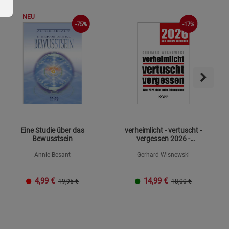
NEU
-75%
-17%
ie Gruppe
Eine Studie über das
verheimlicht - vertuscht -
Bewusstsein
vergessen 2026 -
Mängelexemplar
Annie Besant
Gerhard Wisnewski
okies
4,99
€
14,99
€
19,95 €
18,00 €
s