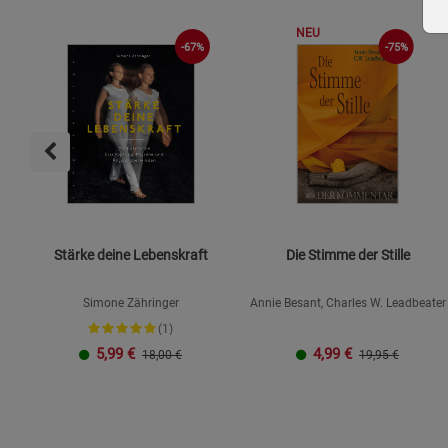
NEU
-67%
-75%
Stärke deine Lebenskraft
Die Stimme der Stille
Simone Zähringer
Annie Besant, Charles W. Leadbeater
(1)
5,99
€
4,99
€
18,00 €
19,95 €