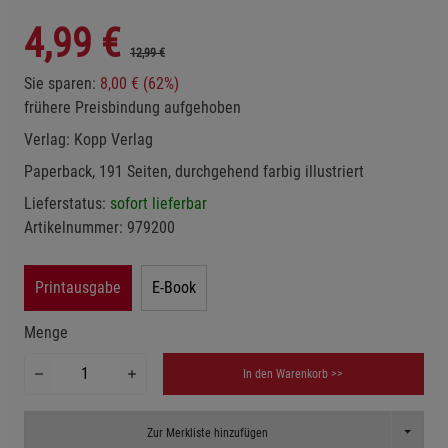
4,99
€
12,99 €
Sie sparen:
8,00 € (62%)
frühere Preisbindung aufgehoben
Verlag:
Kopp Verlag
Paperback, 191 Seiten, durchgehend farbig illustriert
Lieferstatus:
sofort lieferbar
Artikelnummer:
979200
Printausgabe
E-Book
Menge
In den Warenkorb >>
Toggle D
Zur Merkliste hinzufügen