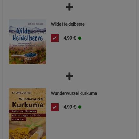
Statistik Cookies (2)
Statistik Cookies
Wilde Heidelbeere
Beschreibung Statistik Cookies
Cookie-Informationen
anzeigen
4,99
€
Marketing Cookies (3)
Marketing Cookies
Beschreibung Marketing Cookies
Cookie-Informationen
anzeigen
Datenschutzerklärung
Impressum
Wunderwurzel Kurkuma
4,99
€