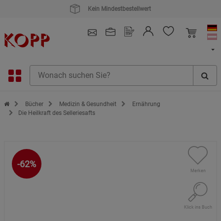
Kauf auf Rechnung
4.91
/ 5.0 - SEHR GUT
(148.390)
Zur Startseite des Kopp Verlag Online-Shop
Bücher
Medizin & Gesundheit
Ernährung
Die Heilkraft des Selleriesafts
-62%
Merken
Klick ins Buch