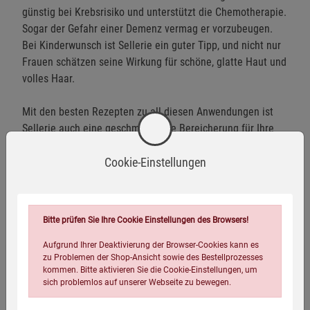
günstig bei Krebsrisiko und unterstützt die Chemotherapie.
Sogar der Gefahr einer Demenz vermag er vorzubeugen.
Bei Kinderwunsch ist Sellerie ein guter Tipp, und nicht nur
Frauen schätzen seine Wirkung für schöne, glatte Haut und
volles Haar.
Mit den besten Rezepten zu all diesen Anwendungen ist
Sellerie auch eine geschmackliche Bereicherung für Ihre
Küche.
Cookie-Einstellungen
Die detailliert beschriebene 7-Tage-Zellregenerationskur ist
ein regelrechter Gesundheitsbooster für Ihren Körper.
Bitte prüfen Sie Ihre Cookie Einstellungen des Browsers!
Aufgrund Ihrer Deaktivierung der Browser-Cookies kann es
zu Problemen der Shop-Ansicht sowie des Bestellprozesses
Eigenschaften
kommen. Bitte aktivieren Sie die Cookie-Einstellungen, um
sich problemlos auf unserer Webseite zu bewegen.
Verlag / Herausgeber:
Kopp Verlag