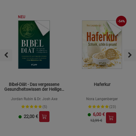
NEU
-54%
Bibel-Diät - Das vergessene
Haferkur
Gesundheitswissen der Heiligen
Schrift
Jordan Rubin & Dr. Josh Axe
Nora Langenberger
(5)
(23)
6,00
€
22,00
€
12,99 €