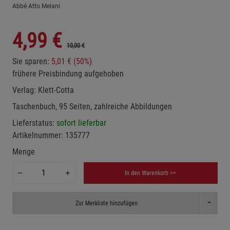
Abbé Atto Melani
4,99
€
10,00 €
Sie sparen:
5,01 € (50%)
frühere Preisbindung aufgehoben
Verlag:
Klett-Cotta
Taschenbuch, 95 Seiten, zahlreiche Abbildungen
Lieferstatus:
sofort lieferbar
Artikelnummer:
135777
Menge
In den Warenkorb >>
Toggle D
Zur Merkliste hinzufügen