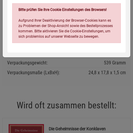
Bitte prüfen Sie Ihre Cookie Einstellungen des Browsers!
Eigenschaften
Aufgrund Ihrer Deaktivierung der Browser-Cookies kann es
zu Problemen der Shop-Ansicht sowie des Bestellprozesses
kommen. Bitte aktivieren Sie die Cookie-Einstellungen, um
Verlag / Herausgeber:
Klett-Cotta
sich problemlos auf unserer Webseite zu bewegen.
ISBN-13:
9783608938524
Infos:
Taschenbuch, 95 Seiten, zahlreiche Abbildungen
Verpackungsgewicht:
539 Gramm
Verpackungsmaße (LxBxH):
24,8
17,8
1,5
cm
Einstellungen speichern für die Gruppe
Einstellungen speichern für die Gruppe
Wird oft zusammen bestellt:
Einstellungen speichern für die Gruppe
Zurück
Einwilligung nicht erteilen
Notwendige Cookies (5)
Die Geheimnisse der Konklaven
Beschreibung Notwendige Cookies