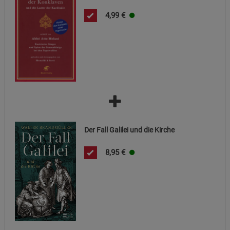
4,99
€
Cookie-Informationen
anzeigen
Funktionale Cookies (1)
Funktionale Cooki
Beschreibung Funktionale Cookies
Cookie-Informationen
anzeigen
Statistik Cookies (2)
Statistik Cookies
Beschreibung Statistik Cookies
Der Fall Galilei und die Kirche
Cookie-Informationen
anzeigen
8,95
€
Marketing Cookies (3)
Marketing Cookies
Beschreibung Marketing Cookies
Cookie-Informationen
anzeigen
Datenschutzerklärung
Impressum