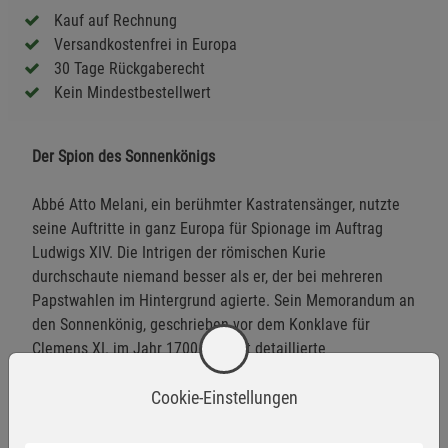
Kauf auf Rechnung
Versandkostenfrei in Europa
30 Tage Rückgaberecht
Kein Mindestbestellwert
Der Spion des Sonnenkönigs
Abbé Atto Melani, ein berühmter Kastratensänger, nutzte
seine Auftritte in ganz Europa für Spionage im Auftrag
Ludwigs XIV. Die Intrigen der römischen Kurie
durchschaute niemand besser als er, der bei mehreren
Papstwahlen im Hintergrund agierte. Sein Memorandum an
den Sonnenkönig, geschrieben vor dem Konklave für
Clemens XI. im Jahr 1700, enthält detaillierte
Schilderungen der Machtverhältnisse am päpstlichen Hof.
Cookie-Einstellungen