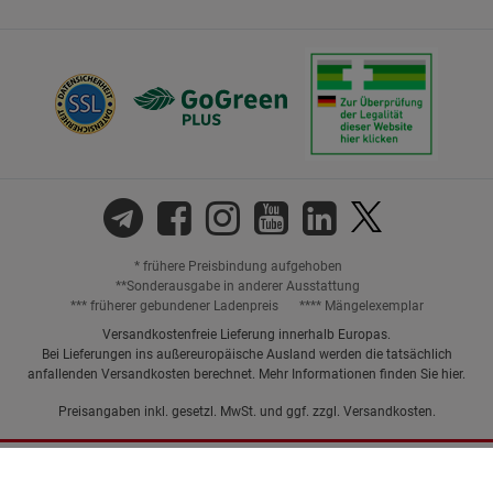
* frühere Preisbindung aufgehoben
**Sonderausgabe in anderer Ausstattung
*** früherer gebundener Ladenpreis
**** Mängelexemplar
Versandkostenfreie Lieferung innerhalb Europas.
Bei Lieferungen ins außereuropäische Ausland werden die tatsächlich
anfallenden Versandkosten berechnet. Mehr Informationen finden Sie
hier
.
Preisangaben inkl. gesetzl. MwSt. und ggf. zzgl.
Versandkosten.