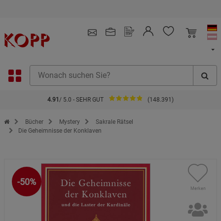
Kostenlose Retoure
4.91
/ 5.0 - SEHR GUT
(148.391)
Zur Startseite des Kopp Verlag Online-Shop
Bücher
Mystery
Sakrale Rätsel
Die Geheimnisse der Konklaven
-50%
Merken