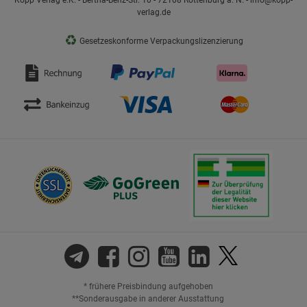
Kopp Verlag e.K. - Bertha-Benz-Str. 10 - 72108 Rottenburg a. N. - info@kopp-
verlag.de
♻
Gesetzeskonforme Verpackungslizenzierung
* frühere Preisbindung aufgehoben
**Sonderausgabe in anderer Ausstattung