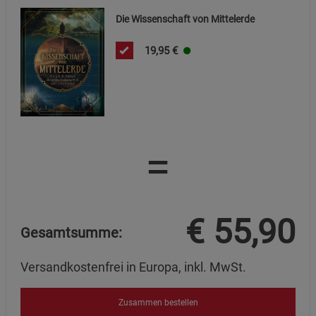
Die Wissenschaft von Mittelerde
Funktionale Cookies (1)
Funktionale Cooki
19,95
€
Beschreibung Funktionale Cookies
Cookie-Informationen
anzeigen
Statistik Cookies (2)
Statistik Cookies
Beschreibung Statistik Cookies
=
Cookie-Informationen
anzeigen
Marketing Cookies (3)
Marketing Cookies
€
55,90
Beschreibung Marketing Cookies
Gesamtsumme:
Cookie-Informationen
anzeigen
Versandkostenfrei in Europa, inkl. MwSt.
Datenschutzerklärung
Impressum
Zusammen bestellen