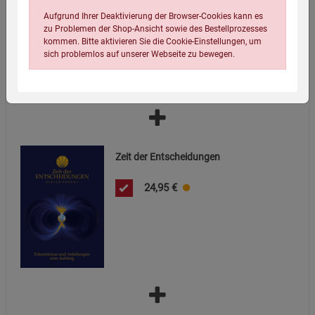
11,00
€
Aufgrund Ihrer Deaktivierung der Browser-Cookies kann es
zu Problemen der Shop-Ansicht sowie des Bestellprozesses
kommen. Bitte aktivieren Sie die Cookie-Einstellungen, um
sich problemlos auf unserer Webseite zu bewegen.
Zeit der Entscheidungen
Einstellungen speichern für die Gruppe
Einstellungen speichern für die Gruppe
24,95
€
Einstellungen speichern für die Gruppe
Zurück
Einwilligung nicht erteilen
Notwendige Cookies (5)
Beschreibung Notwendige Cookies
Cookie-Informationen
anzeigen