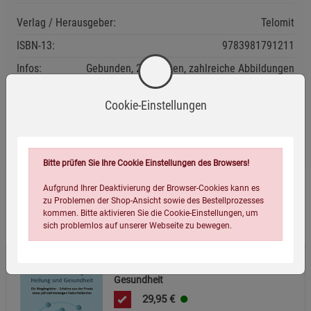
Verlag / Herausgeber:
Telomit
ISBN-13:
9783981791211
Infos:
Gebunden, 263 Seiten, zahlreiche Abbildungen
Erscheinungstermin:
09.05.2025
Cookie-Einstellungen
Verpackungsgewicht:
732 Gramm
Verpackungsmaße (LxBxH):
21,8
15,6
2,1
cm
Bitte prüfen Sie Ihre Cookie Einstellungen des Browsers!
Aufgrund Ihrer Deaktivierung der Browser-Cookies kann es
zu Problemen der Shop-Ansicht sowie des Bestellprozesses
Wird oft zusammen bestellt:
kommen. Bitte aktivieren Sie die Cookie-Einstellungen, um
sich problemlos auf unserer Webseite zu bewegen.
Der natürliche Weg zu Heilung und
Gesundheit
29,95
€