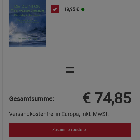
19,95
€
Cookie-Informationen
anzeigen
Marketing Cookies (3)
Marketing Cookies
Beschreibung Marketing Cookies
Cookie-Informationen
anzeigen
=
Datenschutzerklärung
Impressum
€
74,85
Gesamtsumme:
Versandkostenfrei in Europa, inkl. MwSt.
Zusammen bestellen