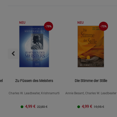
NEU
NEU
-75%
-78%
el
Zu Füssen des Meisters
Die Stimme der Stille
Charles W. Leadbeater, Krishnamurti
Annie Besant, Charles W. Leadbeater
4,99
€
4,99
€
22,80 €
19,95 €