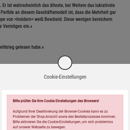
 Er ist wahrscheinlich das älteste, bei Weitem das lukrativste
 Perfide an diesem Geschäftsmodell ist, dass die Mehrheit gar
ppe von >Insidern< weiß Bescheid. Diese wenigen bereichern
ge Vermögen ein.«
eltkrieg gelesen habe.«
such, althergebrachten Unwahrheiten über die Ursprünge des
esäuberten >offiziellen< Versionen.«
Cookie-Einstellungen
Bitte prüfen Sie Ihre Cookie Einstellungen des Browsers!
Wird oft zusammen bestellt:
Aufgrund Ihrer Deaktivierung der Browser-Cookies kann es zu
Problemen der Shop-Ansicht sowie des Bestellprozesses kommen.
Bitte aktivieren Sie die Cookie-Einstellungen, um sich problemlos
auf unserer Webseite zu bewegen.