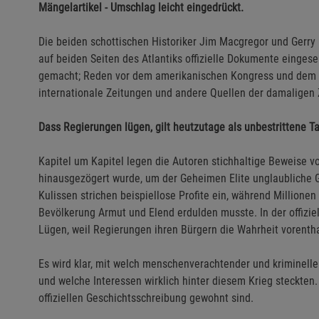
Mängelartikel - Umschlag leicht eingedrückt.
Die beiden schottischen Historiker Jim Macgregor und Gerry
auf beiden Seiten des Atlantiks offizielle Dokumente einges
gemacht; Reden vor dem amerikanischen Kongress und dem 
internationale Zeitungen und andere Quellen der damaligen 
Dass Regierungen lügen, gilt heutzutage als unbestrittene T
Kapitel um Kapitel legen die Autoren stichhaltige Beweise v
hinausgezögert wurde, um der Geheimen Elite unglaubliche G
Kulissen strichen beispiellose Profite ein, während Millione
Bevölkerung Armut und Elend erdulden musste. In der offizi
Lügen, weil Regierungen ihren Bürgern die Wahrheit vorentha
Es wird klar, mit welch menschenverachtender und kriminelle
und welche Interessen wirklich hinter diesem Krieg steckten. 
offiziellen Geschichtsschreibung gewohnt sind.