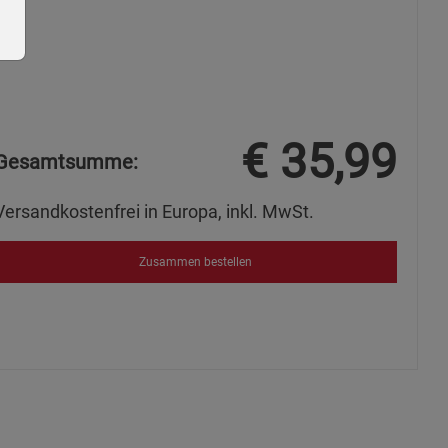
€
35,99
Gesamtsumme:
ie Gruppe
Versandkostenfrei in Europa, inkl. MwSt.
Zusammen bestellen
okies