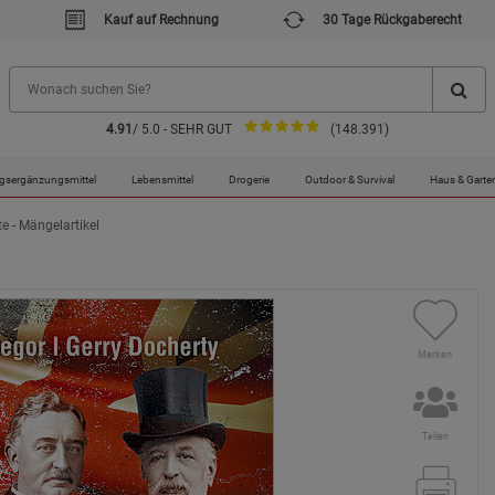
Kauf auf Rechnung
30 Tage Rückgaberecht
4.91
/ 5.0 - SEHR GUT
(148.391)
gsergänzungsmittel
Lebensmittel
Drogerie
Outdoor & Survival
Haus & Garte
te - Mängelartikel
Merken
Teilen