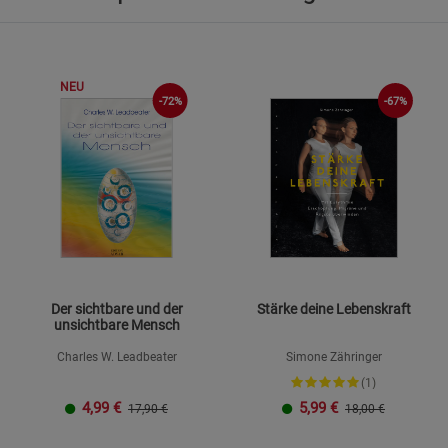
Statistik Cookies (2)
Statistik Cookie
Beschreibung Statistik Cookies
Cookie-Informationen
anzeigen
NEU
-72%
-67%
Marketing Cookies (3)
Marketing Cook
Beschreibung Marketing Cookies
Cookie-Informationen
anzeigen
Datenschutzerklärung
Impressum
Der sichtbare und der
Stärke deine Lebenskraft
unsichtbare Mensch
Charles W. Leadbeater
Simone Zähringer
(1)
4,99
€
5,99
€
17,90 €
18,00 €