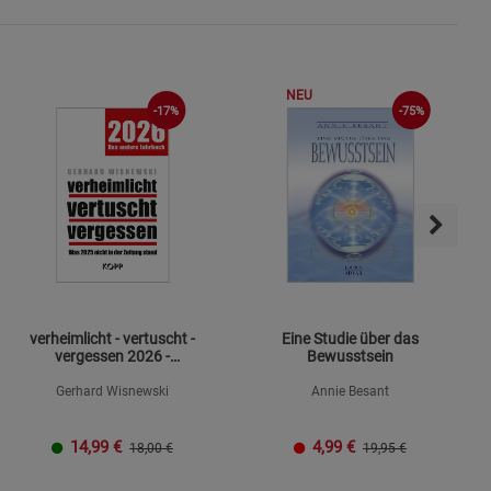
s
NEU
-17%
-75%
ies
verheimlicht - vertuscht -
Eine Studie über das
vergessen 2026 -
Bewusstsein
Mängelexemplar
Gerhard Wisnewski
Annie Besant
14,99
€
4,99
€
18,00 €
19,95 €