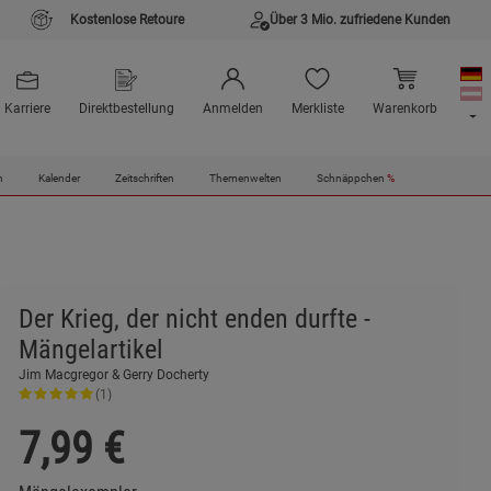
Kostenlose Retoure
Über 3 Mio. zufriedene Kunden
Karriere
Direktbestellung
Anmelden
Merkliste
Warenkorb
n
Kalender
Zeitschriften
Themenwelten
Schnäppchen
%
Der Krieg, der nicht enden durfte -
Mängelartikel
Jim Macgregor & Gerry Docherty
(1)
7,99
€