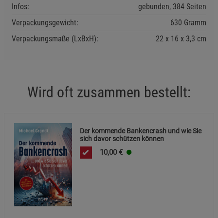
Infos:
gebunden, 384 Seiten
Verpackungsgewicht:
630 Gramm
Verpackungsmaße (LxBxH):
22
16
3,3
cm
Einstellungen speichern für die Gruppe
Einstellungen speichern für die Gruppe
Einstellungen speichern für die Gruppe
Zurück
Einwilligung nicht erteilen
Wird oft zusammen bestellt:
Notwendige Cookies (5)
Beschreibung Notwendige Cookies
Der kommende Bankencrash und wie Sie
Cookie-Informationen
anzeigen
sich davor schützen können
10,00
€
Funktionale Cookies (1)
Funktionale Cooki
Beschreibung Funktionale Cookies
Cookie-Informationen
anzeigen