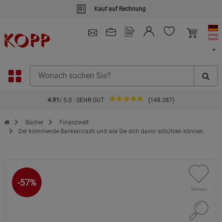
Kauf auf Rechnung
4.91
/ 5.0 - SEHR GUT
(148.387)
Zur Startseite des Kopp Verlag Online-Shop
Bücher
Finanzwelt
Der kommende Bankencrash und wie Sie sich davor schützen können
-57%
Merken