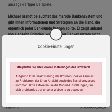
aussagekräftiger Beispiele.
Michael Grandt beleuchtet das marode Bankensystem und
gibt Ihnen Informationen und Strategien an die Hand, die
eigentlich jeder Bankkunde kennen sollte. Er zeigt anhand
von siebzehn Gründen, warum unser Bankensystem nicht
mehr zu retten ist und was Sie jetzt noch tun können und
Cookie-Einstellungen
auch tun sollten!
Herstellerinformationen
Bitte prüfen Sie Ihre Cookie Einstellungen des Browsers!
Aufgrund Ihrer Deaktivierung der Browser-Cookies kann es
zu Problemen der Shop-Ansicht sowie des Bestellprozesses
kommen. Bitte aktivieren Sie die Cookie-Einstellungen, um
Eigenschaften
sich problemlos auf unserer Webseite zu bewegen.
Verlag / Herausgeber:
Kopp Verlag
ISBN-13:
9783989920026