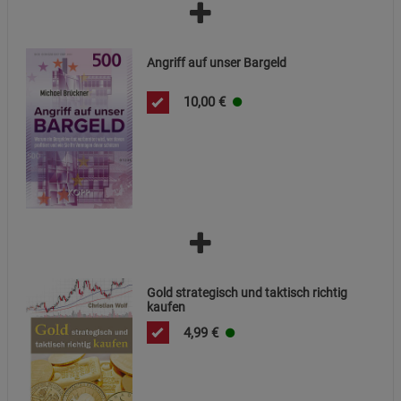
Statistik Cookies (2)
Statistik Cookies
Beschreibung Statistik Cookies
Cookie-Informationen
anzeigen
Angriff auf unser Bargeld
10,00
€
Marketing Cookies (3)
Marketing Cookies
Beschreibung Marketing Cookies
Cookie-Informationen
anzeigen
Datenschutzerklärung
Impressum
Gold strategisch und taktisch richtig
kaufen
4,99
€