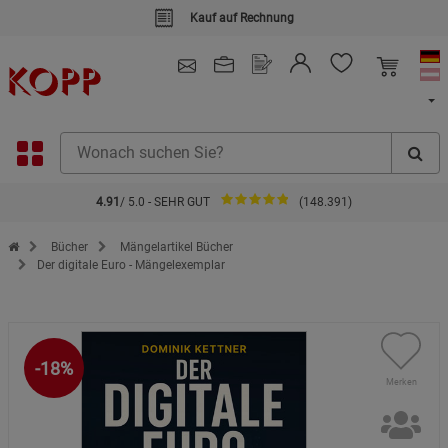
Kauf auf Rechnung
4.91
/ 5.0 - SEHR GUT
(148.391)
Zur Startseite des Kopp Verlag Online-Shop
Bücher
Mängelartikel Bücher
Der digitale Euro - Mängelexemplar
-18%
Merken