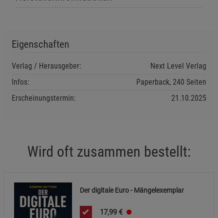
Eigenschaften
Einstellungen speichern für die Gruppe
Einstellungen speichern für die Gruppe
Verlag / Herausgeber:
Next Level Verlag
Einstellungen speichern für die Gruppe
Zurück
Einwilligung nicht erteilen
Infos:
Paperback, 240 Seiten
Erscheinungstermin:
21.10.2025
Notwendige Cookies (5)
Beschreibung Notwendige Cookies
Cookie-Informationen
anzeigen
Wird oft zusammen bestellt:
Funktionale Cookies (1)
Funktionale Cooki
Beschreibung Funktionale Cookies
Der digitale Euro - Mängelexemplar
Cookie-Informationen
anzeigen
17,99
€