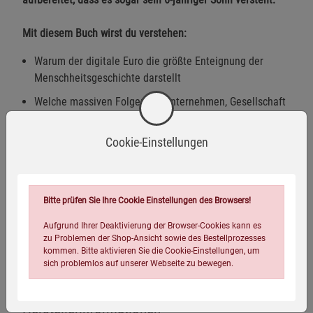
Mit diesem Buch wirst du verstehen:
Warum der digitale Euro die größte Enteignung der
Menschheitsgeschichte darstellt
Welche massiven Folgen für Unternehmen, Gesellschaft
und deine persönliche Sicherheit drohen
Cookie-Einstellungen
Warum dieses Machtinstrument in den Händen einer
eiskalten Elite zu einer nie dagewesenen Einschränkung
unserer Freiheit führt
Welche konkreten Schritte du jetzt unternehmen musst,
Bitte prüfen Sie Ihre Cookie Einstellungen des Browsers!
um deine finanzielle Freiheit zu bewahren
Aufgrund Ihrer Deaktivierung der Browser-Cookies kann es
zu Problemen der Shop-Ansicht sowie des Bestellprozesses
kommen. Bitte aktivieren Sie die Cookie-Einstellungen, um
Mängelexemplar - leichte Lagerspuren
sich problemlos auf unserer Webseite zu bewegen.
Herstellerinformationen