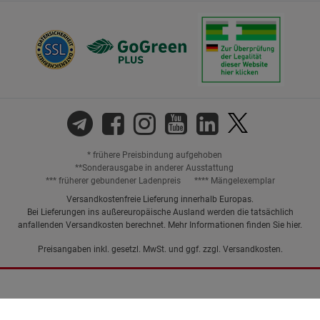
* frühere Preisbindung aufgehoben
**Sonderausgabe in anderer Ausstattung
*** früherer gebundener Ladenpreis
**** Mängelexemplar
Versandkostenfreie Lieferung innerhalb Europas.
Bei Lieferungen ins außereuropäische Ausland werden die tatsächlich
anfallenden Versandkosten berechnet. Mehr Informationen finden Sie
hier
.
Preisangaben inkl. gesetzl. MwSt. und ggf. zzgl.
Versandkosten.