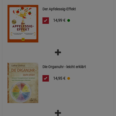
Beschreibung Notwendige Cookies
Der Apfelessig-Effekt
Cookie-Informationen
anzeigen
14,99
€
Funktionale Cookies (1)
Funktionale Cooki
Beschreibung Funktionale Cookies
Cookie-Informationen
anzeigen
Statistik Cookies (2)
Statistik Cookies
Beschreibung Statistik Cookies
Die Organuhr - leicht erklärt
Cookie-Informationen
anzeigen
14,95
€
Marketing Cookies (3)
Marketing Cookies
Beschreibung Marketing Cookies
Cookie-Informationen
anzeigen