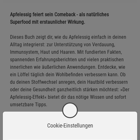
Apfelessig feiert sein Comeback - als natürliches
Superfood mit erstaunlicher Wirkung.
Dieses Buch zeigt dir, wie du Apfelessig einfach in deinen
Alltag integrierst: zur Unterstützung von Verdauung,
Immunsystem, Haut und Haaren. Mit fundierten Fakten,
spannenden Erfahrungsberichten und vielen praktischen
innerlichen wie äußerlichen Anwendungen. Entdecke, wie
ein Löffel täglich dein Wohlbefinden verbessern kann. Ob
du deinen Stoffwechsel anregen, dein Hautbild verbessern
oder deine Gesundheit ganzheitlich stärken möchtest: »Der
Apfelessig-Effekt« bietet dir das nötige Wissen und sofort
umsetzbare Tipps.
Natürlich. Einfach. Wirksam!
Cookie-Einstellungen
Herstellerinformationen