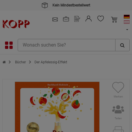
Kein Mindestbestellwert
4.91
/ 5.0 - SEHR GUT
(148.391)
Zur Startseite des Kopp Verlag Online-Shop
Bücher
Der Apfelessig-Effekt
Merken
Teilen