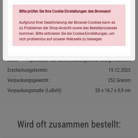
Bitte prüfen Sie Ihre Cookie Einstellungen des Browsers!
Aufgrund Ihrer Deaktivierung der Browser-Cookies kann es
Eigenschaften
zu Problemen der Shop-Ansicht sowie des Bestellprozesses
kommen. Bitte aktivieren Sie die Cookie-Einstellungen, um
Verlag / Herausgeber:
Gräfe und Unzer
sich problemlos auf unserer Webseite zu bewegen.
ISBN-13:
9783758900051
Infos:
Paperback, 128 Seiten, durchgehend farbig illustriert
Erscheinungstermin:
19.12.2025
Verpackungsgewicht:
252 Gramm
Verpackungsmaße (LxBxH):
20
16,7
0,9
cm
Einstellungen speichern für die Gruppe
Einstellungen speichern für die Gruppe
Einstellungen speichern für die Gruppe
Zurück
Einwilligung nicht erteilen
Wird oft zusammen bestellt:
Notwendige Cookies (5)