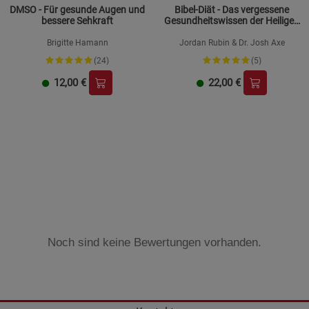
DMSO - Für gesunde Augen und
Bibel-Diät - Das vergessene
bessere Sehkraft
Gesundheitswissen der Heiligen
Schrift
Brigitte Hamann
Jordan Rubin & Dr. Josh Axe
(24)
(5)
12,00
€
22,00
€
Noch sind keine Bewertungen vorhanden.