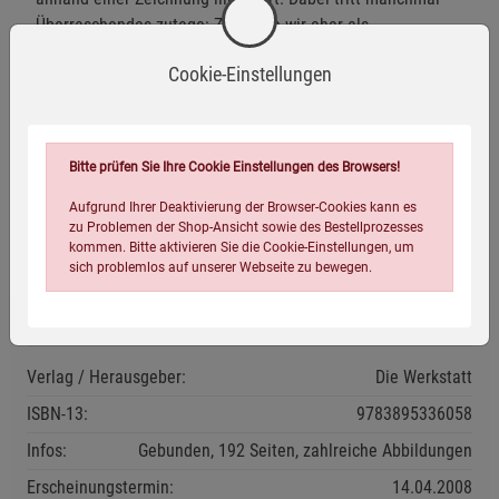
Überraschendes zutage: Zimt, den wir eher als
Weihnachtsaroma kennen, würzt im Vorderen Orient
Cookie-Einstellungen
Schmorgerichte. Sichuanpfeffer sorgt in der chinesischen
Küche für prickelnd– betäubende Schärfe und hat als
Geschmacksrichtung sogar einen eigenen Namen erhalten.
Aber auch dem heimischen hessischen Handkäs mit Musik
Bitte prüfen Sie Ihre Cookie Einstellungen des Browsers!
darf ein Gewürz keinesfalls fehlen. Welches das ist, verrät
Aufgrund Ihrer Deaktivierung der Browser-Cookies kann es
der Autor auf Seite 98.
zu Problemen der Shop-Ansicht sowie des Bestellprozesses
kommen. Bitte aktivieren Sie die Cookie-Einstellungen, um
sich problemlos auf unserer Webseite zu bewegen.
Eigenschaften
Verlag / Herausgeber:
Die Werkstatt
ISBN-13:
9783895336058
Infos:
Gebunden, 192 Seiten, zahlreiche Abbildungen
Einstellungen speichern für die Gruppe
Einstellungen speichern für die Gruppe
Erscheinungstermin:
14.04.2008