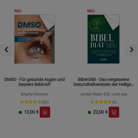
NEU
NEU
DMSO - Für gesunde Augen und
Bibel-Diät - Das vergessene
bessere Sehkraft
Gesundheitswissen der Heiligen
Schrift
Brigitte Hamann
Jordan Rubin & Dr. Josh Axe
(24)
(4)
12,00
€
22,00
€