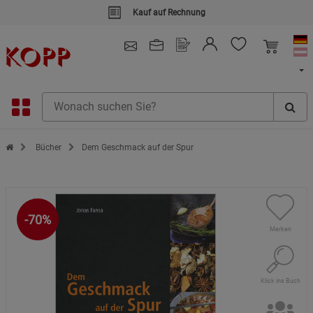
Kauf auf Rechnung
4.91
/ 5.0 - SEHR GUT
(148.387)
Zur Startseite des Kopp Verlag Online-Shop
Bücher
Dem Geschmack auf der Spur
-70%
Merken
Klick ins Buch