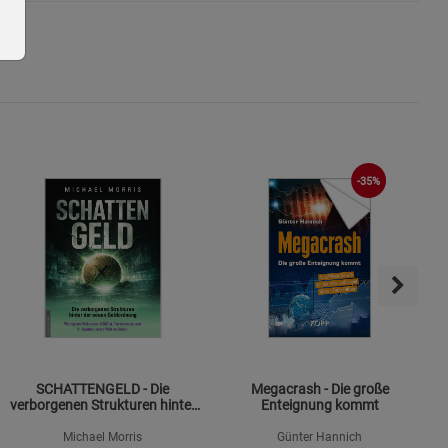
ie Gruppe
-35%
okies
SCHATTENGELD - Die
Megacrash - Die große
verborgenen Strukturen hinter
Enteignung kommt
der neuen Geldordnung
Michael Morris
Günter Hannich