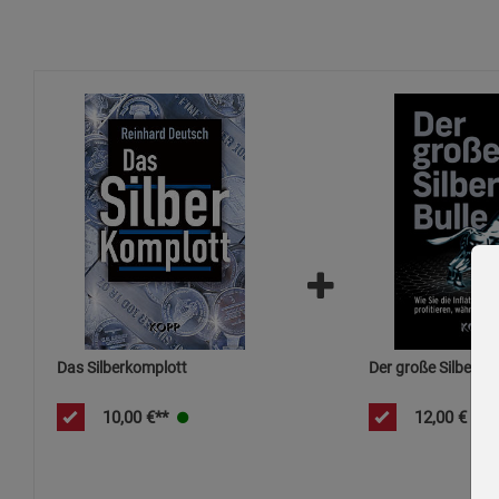
Das Silberkomplott
Der große Silber-Bu
10,00
€**
12,00
€