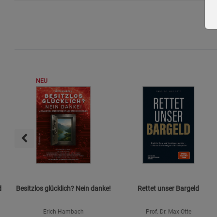
NEU
d
Besitzlos glücklich? Nein danke!
Rettet unser Bargeld
Erich Hambach
Prof. Dr. Max Otte