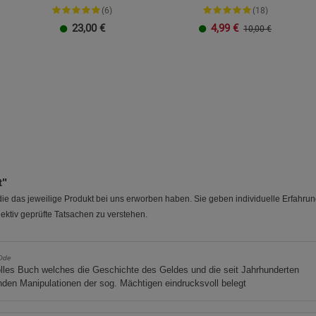
(6)
(18)
Statistik Cookies (2)
Statistik Cookie
23,00
€
4,99
€
10,00 €
Beschreibung Statistik Cookies
Cookie-Informationen
anzeigen
Marketing Cookies (3)
Marketing Cook
Beschreibung Marketing Cookies
Cookie-Informationen
anzeigen
Datenschutzerklärung
Impressum
t"
e das jeweilige Produkt bei uns erworben haben. Sie geben individuelle Erfahru
ektiv geprüfte Tatsachen zu verstehen.
Ode
olles Buch welches die Geschichte des Geldes und die seit Jahrhunderten
den Manipulationen der sog. Mächtigen eindrucksvoll belegt