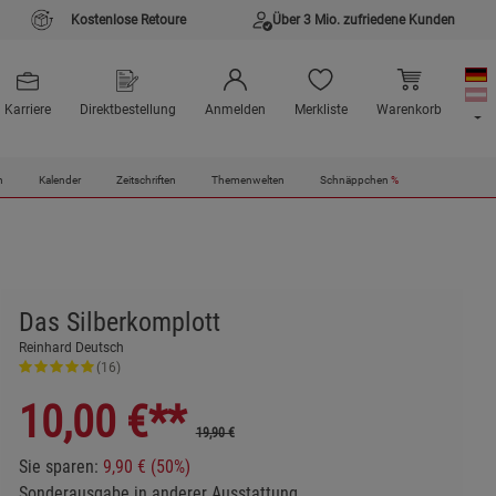
Kostenlose Retoure
Über 3 Mio. zufriedene Kunden
Karriere
Direktbestellung
Anmelden
Merkliste
Warenkorb
n
Kalender
Zeitschriften
Themenwelten
Schnäppchen
%
Das Silberkomplott
Reinhard Deutsch
(16)
10,00
€**
19,90 €
Sie sparen:
9,90 € (50%)
Sonderausgabe in anderer Ausstattung