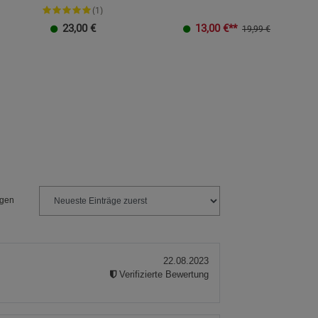
(1)
s
23,00
€
13,00
€**
19,99 €
ies
ngen
22.08.2023
Verifizierte Bewertung