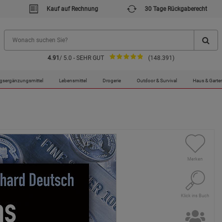
Kauf auf Rechnung
30 Tage Rückgaberecht
4.91
/ 5.0 - SEHR GUT
(148.391)
gsergänzungsmittel
Lebensmittel
Drogerie
Outdoor & Survival
Haus & Garte
Merken
Klick ins Buch