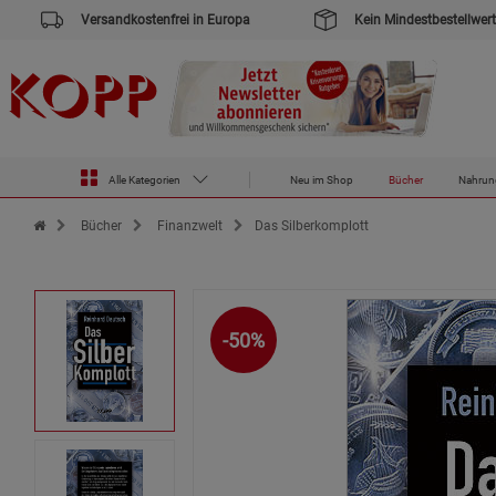
Versandkostenfrei in Europa
Kein Mindestbestellwert
Alle Kategorien
Neu im Shop
Bücher
Nahrun
Zur Startseite des Kopp Verlag Online-Shop
Bücher
Finanzwelt
Das Silberkomplott
-50%