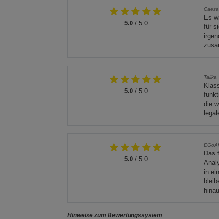
Caesar
Es wi
5.0
/ 5.0
für s
irgen
zusa
Talika
Klas
5.0
/ 5.0
funkt
die w
legal
EGoAl
Das f
5.0
/ 5.0
Anal
in ei
bleib
hinau
Hinweise zum Bewertungssystem