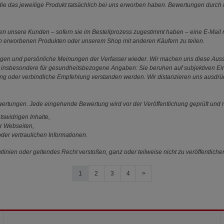
e das jeweilige Produkt tatsächlich bei uns erworben haben. Bewertungen durch P
 unsere Kunden – sofern sie im Bestellprozess zugestimmt haben – eine E-Mail m
en erworbenen Produkten oder unserem Shop mit anderen Käufern zu teilen.
ungen und persönliche Meinungen der Verfasser wieder. Wir machen uns diese Au
s gilt insbesondere für gesundheitsbezogene Angaben: Sie beruhen auf subjektiven 
ung oder verbindliche Empfehlung verstanden werden. Wir distanzieren uns ausdr
ewertungen. Jede eingehende Bewertung wird vor der Veröffentlichung geprüft und n
tswidrigen Inhalte,
r Webseiten,
der vertraulichen Informationen.
linien oder geltendes Recht verstoßen, ganz oder teilweise nicht zu veröffentliche
1
2
3
4
>