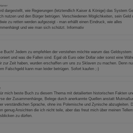
ianer
rd dargestellt, wie Regierungen (letztendlich Kaiser & Könige) das System G
ich nutzen und den Bürger betrügen. Verschiedenen Möglichkeiten, sein Geld
dwie zu retten werden aufgezeigt - man erhällt einen Eindruck, wie alles
mmenhängt und wie man sich schützt. Informativ
se Buch! Jedem zu empfehlen der verstehen möchte warum das Geldsystem 
ioniert und was die Fallen sind. Egal ob Euro oder Dollar oder sonst eine Wäh
ir zur Zeit haben, wurden erschaffen um uns zu Sklaven zu machen. Denn nu
em Falschgeld kann man leider betrügen. Sofort kaufen ;-)
t
ür mich beste Buch zu diesem Thema mit detailierten historischen Fakten un
yse der Zusammenhänge, Belege durch anerkannte Quellen anstatt Mutmaßu
ner verständlichen Sprache, ohne ins Polemische und Zynische abzugleiten. 
en genug Ansichten die ich nicht teile, aber das freut mich über meinen Teller
sblicken zu dürfen.