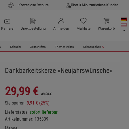
Kostenlose Retoure
Über 3 Mio. zufriedene Kunden
Karriere
Direktbestellung
Anmelden
Merkliste
Warenkorb
n
Kalender
Zeitschriften
Themenwelten
Schnäppchen
%
Dankbarkeitskerze »Neujahrswünsche«
29,99
€
39.90 €
Sie sparen:
9,91 € (25%)
Lieferstatus:
sofort lieferbar
Artikelnummer:
135339
Menge