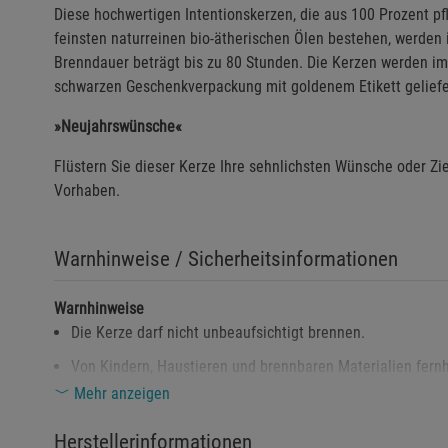
Diese hochwertigen Intentionskerzen, die aus 100 Prozent pf
feinsten naturreinen bio-ätherischen Ölen bestehen, werden in
Brenndauer beträgt bis zu 80 Stunden. Die Kerzen werden im 
schwarzen Geschenkverpackung mit goldenem Etikett geliefe
»Neujahrswünsche«
Flüstern Sie dieser Kerze Ihre sehnlichsten Wünsche oder Zie
Vorhaben.
Warnhinweise / Sicherheitsinformationen
Warnhinweise
Die Kerze darf nicht unbeaufsichtigt brennen.
Von Kindern, Haustieren und brennbaren Materialien fernh
Mehr anzeigen
Das Glas kann während des Gebrauchs heiß werden und sol
Die Kerzenflamme nicht berühren oder in der Nähe leicht e
Herstellerinformationen