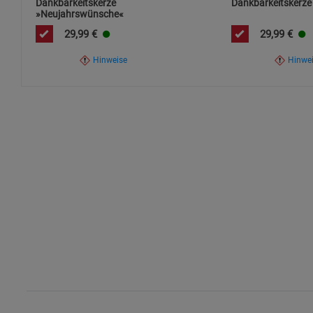
Dankbarkeitskerze
Dankbarkeitskerze 
»Neujahrswünsche«
29,99
€
29,99
€
Hinweise
Hinwe