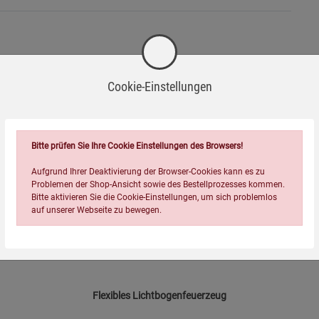
Passend dazu
Cookie-Einstellungen
ns 20 cm einhalten.
ßig entfernen, um eine saubere Verbrennung zu gewährleisten.
Bitte prüfen Sie Ihre Cookie Einstellungen des Browsers!
-23%
Aufgrund Ihrer Deaktivierung der Browser-Cookies kann es zu
Problemen der Shop-Ansicht sowie des Bestellprozesses kommen.
och wird.
Bitte aktivieren Sie die Cookie-Einstellungen, um sich problemlos
auf unserer Webseite zu bewegen.
ungsgemäß entsorgen.
Flexibles Lichtbogenfeuerzeug