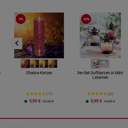
-33%
-9%
e
Chakra-Kerzen
3er-Set Duftkerzen in Mini-
Laternen
(17)
(20)
9,99
€
9,99
€
10.95 €
14,99 €