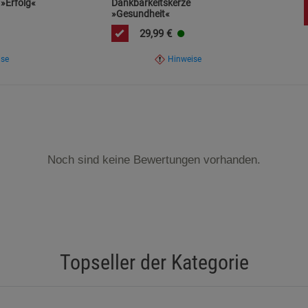
Marketing Cookies (3)
Marketing Cook
»Erfolg«
Dankbarkeitskerze
»Gesundheit«
Beschreibung Marketing Cookies
29,99
€
Cookie-Informationen
anzeigen
ise
Hinweise
Datenschutzerklärung
Impressum
Noch sind keine Bewertungen vorhanden.
Topseller der Kategorie