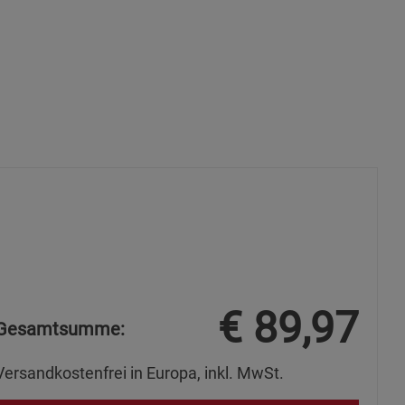
ie Gruppe
okies
s
€
89,97
Gesamtsumme:
Versandkostenfrei in Europa, inkl. MwSt.