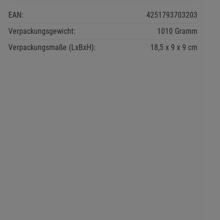
EAN:
4251793703203
Verpackungsgewicht:
1010 Gramm
Verpackungsmaße (LxBxH):
18,5
9
9
cm