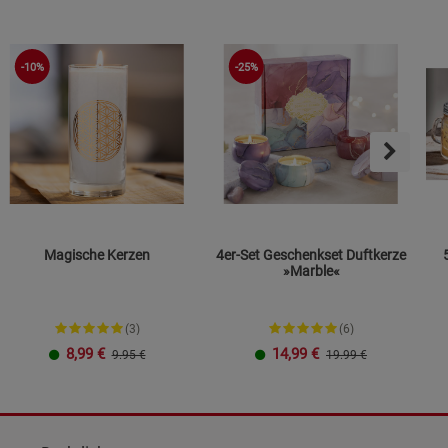
-10%
-25%
Magische Kerzen
4er-Set Geschenkset Duftkerze
»Marble«
(3)
(6)
8,99
€
14,99
€
9.95 €
19.99 €
Motiv 1
Motiv 2
Motiv 3
Motiv 4