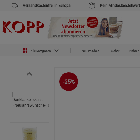
Versandkostenfrei in Europa
Kein Mindestbestellwert
Zur Startseite des Kopp Verlag Online-Shop
Drogerie
Kerzen
Dankbarkeitskerze »Neujahrswünsche«
Alle Kategorien
Neu im Shop
Bücher
Nahrun
-25%