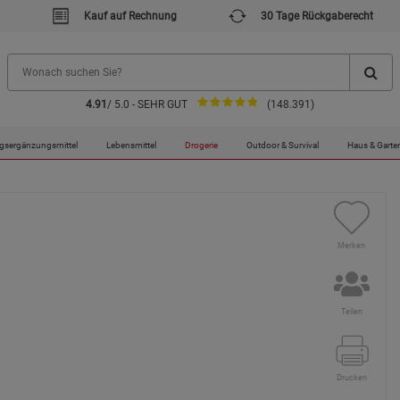
Kauf auf Rechnung
30 Tage Rückgaberecht
4.91
/ 5.0 - SEHR GUT
(148.391)
gsergänzungsmittel
Lebensmittel
Drogerie
Outdoor & Survival
Haus & Garte
Merken
Teilen
Drucken