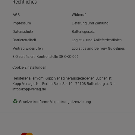
Rechtliches
Link zum/zur
AGB
Widerruf
Link zum/zur
Impressum
Lieferung und Zahlung
Link zum/zur
Datenschutz
Batteriegesetz
Link zum/zur
Barrierefreiheit
Logistik- und Anlieferrichtlinien
Vertrag widerrufen
Logistics and Delivery Guidelines
BIO-zertifiziert: Kontrollstelle DE-ÖKO-006
Cookie-Einstellungen
Hersteller aller vom Kopp Verlag herausgegebenen Bücher ist:
Kopp Verlag e.K. - Bertha-Benz-Str. 10 - 72108 Rottenburg a. N. -
info@kopp-verlag.de
♻
Gesetzeskonforme Verpackungslizenzierung