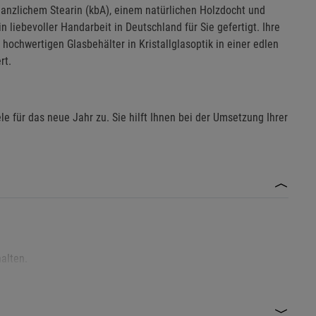
lanzlichem Stearin (kbA), einem natürlichen Holzdocht und
 liebevoller Handarbeit in Deutschland für Sie gefertigt. Ihre
hochwertigen Glasbehälter in Kristallglasoptik in einer edlen
rt.
le für das neue Jahr zu. Sie hilft Ihnen bei der Umsetzung Ihrer
alten.
lte nicht berührt werden.
ntzündlicher Stoffe platzieren.