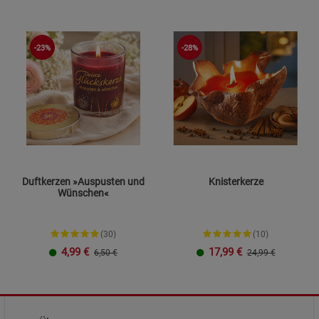
-23%
-28%
Duftkerzen »Auspusten und
Knisterkerze
Wünschen«
(30)
(10)
4,99
€
17,99
€
6,50 €
24,99 €
Berry
Vanille
2er-Set
Bratapfel
Citronella
Vanille
3er-Set