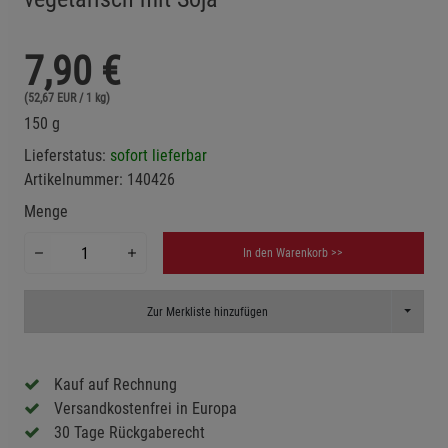
7,90
€
(52,67 EUR / 1 kg)
150 g
Lieferstatus:
sofort lieferbar
Artikelnummer:
140426
Menge
In den Warenkorb >>
Toggle D
Zur Merkliste hinzufügen
Kauf auf Rechnung
Versandkostenfrei in Europa
30 Tage Rückgaberecht