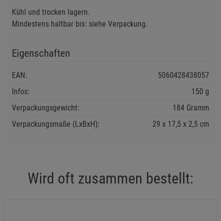
Kühl und trocken lagern.
Mindestens haltbar bis: siehe Verpackung.
Notwendige Cookies (5)
Beschreibung Notwendige Cookies
Eigenschaften
Cookie-Informationen
anzeigen
EAN:
5060428438057
Funktionale Cookies (1)
Funktionale Cooki
Infos:
150 g
Beschreibung Funktionale Cookies
Verpackungsgewicht:
184 Gramm
Cookie-Informationen
anzeigen
Verpackungsmaße (LxBxH):
29
17,5
2,5
cm
Statistik Cookies (2)
Statistik Cookies
Beschreibung Statistik Cookies
Wird oft zusammen bestellt:
Cookie-Informationen
anzeigen
Marketing Cookies (3)
Marketing Cookies