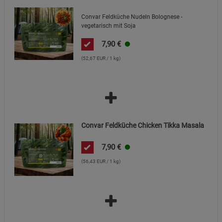
Beschreibung Marketing Cookies
Convar Feldküche Nudeln Bolognese -
Cookie-Informationen
anzeigen
vegetarisch mit Soja
Datenschutzerklärung
Impressum
7,90
€
(52,67 EUR / 1 kg)
Convar Feldküche Chicken Tikka Masala
7,90
€
(56,43 EUR / 1 kg)