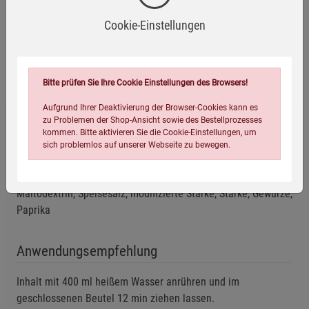
Nährwerte
Cookie-Einstellungen
Herstellerinformationen
Bitte prüfen Sie Ihre Cookie Einstellungen des Browsers!
Aufgrund Ihrer Deaktivierung der Browser-Cookies kann es
zu Problemen der Shop-Ansicht sowie des Bestellprozesses
Zutaten
kommen. Bitte aktivieren Sie die Cookie-Einstellungen, um
sich problemlos auf unserer Webseite zu bewegen.
60 % Nudeln (HARTWEIZENGRIESS, Wasser), Tomaten,
texturiertes SOJAEIWEISS, Zucker, Würze, Zwiebeln,
Maltodextrin, Speisesalz, modifizierte Stärke, Stärke, Gewürze,
Paprika
Anwendungsempfehlung
Einstellungen speichern für die Gruppe
Einstellungen speichern für die Gruppe
Inhalt mit 400 ml heißem Wasser anrühren und im
geschlossenen Beutel 12 min ziehen lassen.
Einstellungen speichern für die Gruppe
Zurück
Einwilligung nicht erteilen