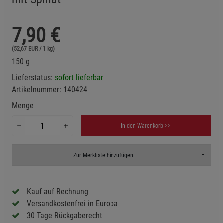
7,90
€
(52,67 EUR / 1 kg)
150 g
Lieferstatus:
sofort lieferbar
Artikelnummer:
140424
Menge
In den Warenkorb >>
Toggle D
Zur Merkliste hinzufügen
Kauf auf Rechnung
Versandkostenfrei in Europa
30 Tage Rückgaberecht