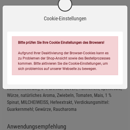
Nährwerte
Cookie-Einstellungen
Herstellerinformationen
Bitte prüfen Sie Ihre Cookie Einstellungen des Browsers!
Aufgrund Ihrer Deaktivierung der Browser-Cookies kann es
Zutaten
zu Problemen der Shop-Ansicht sowie des Bestellprozesses
kommen. Bitte aktivieren Sie die Cookie-Einstellungen, um
53 % Nudeln (HARTWEIZENGRIESS, Wasser), Maltodextrin,
sich problemlos auf unserer Webseite zu bewegen.
MILCHZUCKER, modifizierte Stärke, Palmfett, 4 %
Hühnerbrustfleisch (mit Antioxidationsmittel:
Rosmarinextrakt), 3 % SAHNEPULVER, Hühnerfett, Speisesalz,
Würze, natürliches Aroma, Zwiebeln, Tomaten, Mais, 1 %
Spinat, MILCHEIWEISS, Hefeextrakt, Verdickungsmittel:
Guarkernmehl; Gewürze, Raucharoma
Einstellungen speichern für die Gruppe
Einstellungen speichern für die Gruppe
Anwendungsempfehlung