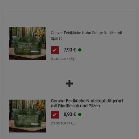
Marketing Cookies (3)
Marketing Cookies
Beschreibung Marketing Cookies
Cookie-Informationen
anzeigen
Convar Feldküche Huhn-Sahne-Nudeln mit
Datenschutzerklärung
Impressum
Spinat
7,90
€
(52,67 EUR / 1 kg)
Convar Feldküche Nudeltopf Jägerart
mit Rindfleisch und Pilzen
8,90
€
(59,33 EUR / 1 kg)