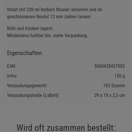
Einstellungen speichern für die Gruppe
Zurück
Einwilligung nicht erteilen
Inhalt mit 320 ml heißem Wasser anrühren und im
geschlossenen Beutel 12 min ziehen lassen.
Notwendige Cookies (5)
Kühl und trocken lagern.
Beschreibung Notwendige Cookies
Mindestens haltbar bis: siehe Verpackung.
Cookie-Informationen
anzeigen
Eigenschaften
Funktionale Cookies (1)
Funktionale Cooki
EAN:
5060428437982
Beschreibung Funktionale Cookies
Infos:
150 g
Cookie-Informationen
anzeigen
Verpackungsgewicht:
182 Gramm
Verpackungsmaße (LxBxH):
29
18
2,5
cm
Statistik Cookies (2)
Statistik Cookies
Beschreibung Statistik Cookies
Cookie-Informationen
anzeigen
Wird oft zusammen bestellt: