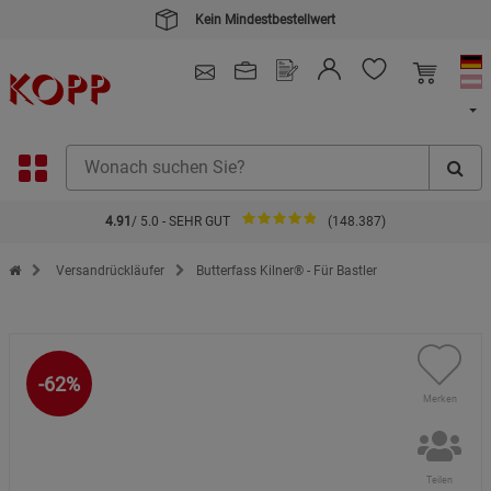
Kein Mindestbestellwert
4.91
/ 5.0 - SEHR GUT
(148.387)
Zur Startseite des Kopp Verlag Online-Shop
Versandrückläufer
Butterfass Kilner® - Für Bastler
-62%
Merken
Teilen