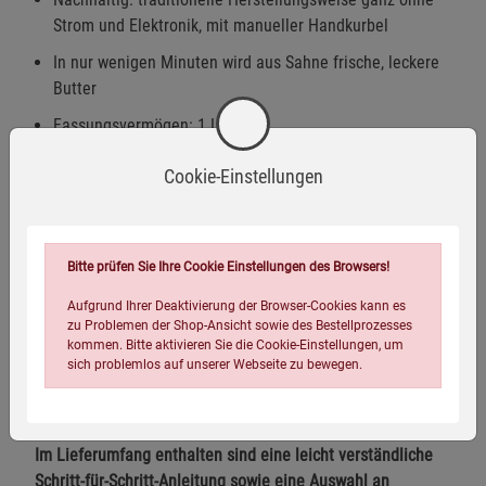
Strom und Elektronik, mit manueller Handkurbel
In nur wenigen Minuten wird aus Sahne frische, leckere
Butter
Fassungsvermögen: 1 Liter
Cookie-Einstellungen
Das
Butterfass Kilner®
bietet eine einfache Möglichkeit,
Butter selbst herzustellen, und ist gleichzeitig eine stilvolle
Bitte prüfen Sie Ihre Cookie Einstellungen des Browsers!
Ergänzung für Ihre Küche. Einfach Sahne in den
Butterwender geben, den Griff drehen und in weniger als
Aufgrund Ihrer Deaktivierung der Browser-Cookies kann es
10 Minuten genießen Sie selbst gemachte, frische und
zu Problemen der Shop-Ansicht sowie des Bestellprozesses
kommen. Bitte aktivieren Sie die Cookie-Einstellungen, um
besonders lecker schmeckende Butter!
sich problemlos auf unserer Webseite zu bewegen.
Ideal auch für Kräuter- und Knoblauchbutter
Im Lieferumfang enthalten sind eine leicht verständliche
Schritt-für-Schritt-Anleitung sowie eine Auswahl an