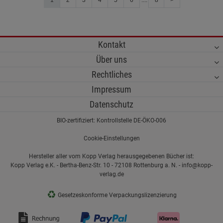
1
2
3
4
5
6
....
8
>
Kontakt
Über uns
Rechtliches
Impressum
Datenschutz
BIO-zertifiziert: Kontrollstelle DE-ÖKO-006
Cookie-Einstellungen
Hersteller aller vom Kopp Verlag herausgegebenen Bücher ist:
Kopp Verlag e.K. - Bertha-Benz-Str. 10 - 72108 Rottenburg a. N. - info@kopp-
verlag.de
♻
Gesetzeskonforme Verpackungslizenzierung