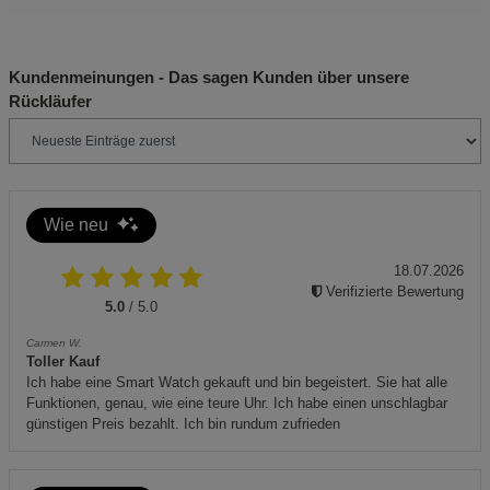
Beschreibung Statistik Cookies
Sicherheitshinweise:
Cookie-Informationen
anzeigen
Nur gemäß der mitgelieferten Anleitung verwenden.
Kundenmeinungen - Das sagen Kunden über unsere
Handkurbel vor der Verwendung ordnungsgemäß
Rückläufer
Marketing Cookies (3)
Marketing Cookies
montieren und sichern.
Beschreibung Marketing Cookies
Butterfass immer auf einer stabilen und rutschfesten
Cookie-Informationen
anzeigen
Oberfläche verwenden.
Wie neu
Vor jeder Benutzung auf sichtbare Schäden überprüfen.
Datenschutzerklärung
Impressum
Zusätzliche Hinweise:
18.07.2026
Verifizierte Bewertung
Das Produkt ist umweltfreundlich und benötigt weder
5.0
/ 5.0
Strom noch Elektronik für die Benutzung. Zur Entsorgung
Carmen W.
das Produkt in geeigneten Recyclingbehältern abgeben.
Toller Kauf
Eine umweltgerechte Entsorgung trägt zur Nachhaltigkeit
Ich habe eine Smart Watch gekauft und bin begeistert. Sie hat alle
bei.
Funktionen, genau, wie eine teure Uhr. Ich habe einen unschlagbar
günstigen Preis bezahlt. Ich bin rundum zufrieden