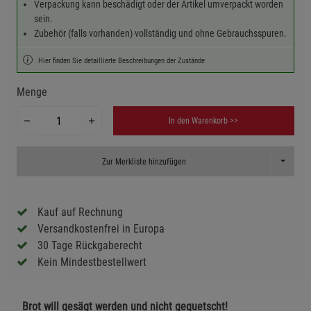
Verpackung kann beschädigt oder der Artikel umverpackt worden
sein.
Zubehör (falls vorhanden) vollständig und ohne Gebrauchsspuren.
Hier finden Sie detaillierte Beschreibungen der Zustände
Menge
In den Warenkorb >>
Toggle D
Zur Merkliste hinzufügen
Kauf auf Rechnung
Versandkostenfrei in Europa
30 Tage Rückgaberecht
Kein Mindestbestellwert
Brot will gesägt werden und nicht gequetscht!