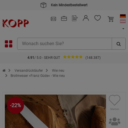
Kein Mindestbestellwert
4.91
/ 5.0 - SEHR GUT
(148.387)
Zur Startseite des Kopp Verlag Online-Shop
Versandrückläufer
Wie neu
Brotmesser »Franz Güde« - Wie neu
-22%
Merken