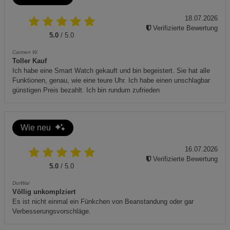
Beschädigte oder verbogene Klingen dürfen nicht
verwendet werden – Verletzungsgefahr!
18.07.2026
Verifizierte Bewertung
5.0
/ 5.0
Carmen W.
Toller Kauf
Ich habe eine Smart Watch gekauft und bin begeistert. Sie hat alle
Funktionen, genau, wie eine teure Uhr. Ich habe einen unschlagbar
günstigen Preis bezahlt. Ich bin rundum zufrieden
Wie neu
16.07.2026
Verifizierte Bewertung
5.0
/ 5.0
DorWal
Völlig unkomplziert
Es ist nicht einmal ein Fünkchen von Beanstandung oder gar
Verbesserungsvorschläge.