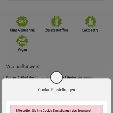
Ohne Gentechnik
Zusatzstofffrei
Laktosefrei
Vegan
Versandhinweis
Dieser Artikel darf nicht in folgende Länder versendet
werden: Schweiz
Cookie-Einstellungen
Zutaten
ROGGENmehl T 1150, WEIZENmehl T 550,
Bitte prüfen Sie Ihre Cookie Einstellungen des Browsers!