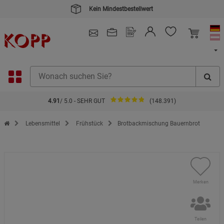
Kein Mindestbestellwert
4.91
/ 5.0 - SEHR GUT
(148.391)
Zur Startseite des Kopp Verlag Online-Shop
Lebensmittel
Frühstück
Brotbackmischung Bauernbrot
Merken
Teilen