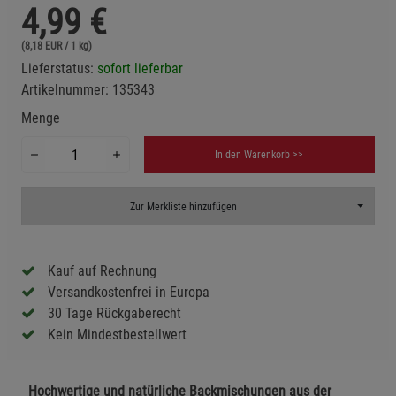
4,99
€
(8,18 EUR / 1 kg)
Lieferstatus:
sofort lieferbar
Artikelnummer:
135343
Menge
In den Warenkorb >>
Toggle D
Zur Merkliste hinzufügen
Kauf auf Rechnung
Versandkostenfrei in Europa
30 Tage Rückgaberecht
Kein Mindestbestellwert
Hochwertige und natürliche Backmischungen aus der