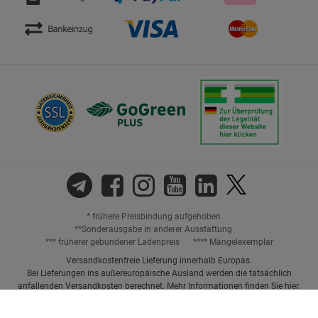
* frühere Preisbindung aufgehoben
**Sonderausgabe in anderer Ausstattung
*** früherer gebundener Ladenpreis
**** Mängelexemplar
Versandkostenfreie Lieferung innerhalb Europas.
Bei Lieferungen ins außereuropäische Ausland werden die tatsächlich
anfallenden Versandkosten berechnet. Mehr Informationen finden Sie
hier
.
Preisangaben inkl. gesetzl. MwSt. und ggf. zzgl.
Versandkosten.