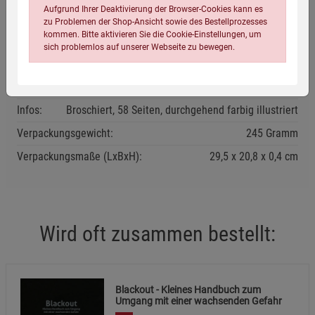
Aufgrund Ihrer Deaktivierung der Browser-Cookies kann es
zu Problemen der Shop-Ansicht sowie des Bestellprozesses
Eigenschaften
kommen. Bitte aktivieren Sie die Cookie-Einstellungen, um
sich problemlos auf unserer Webseite zu bewegen.
Verlag / Herausgeber:
Kaleidoscriptum
ISBN-13:
9783000675478
Infos:
Broschiert, 58 Seiten, durchgehend farbig illustriert
Verpackungsgewicht:
245 Gramm
Verpackungsmaße (LxBxH):
29,5
20,8
0,4
cm
Einstellungen speichern für die Gruppe
Einstellungen speichern für die Gruppe
Einstellungen speichern für die Gruppe
Zurück
Einwilligung nicht erteilen
Wird oft zusammen bestellt:
Notwendige Cookies (5)
Beschreibung Notwendige Cookies
Blackout - Kleines Handbuch zum
Cookie-Informationen
anzeigen
Umgang mit einer wachsenden Gefahr