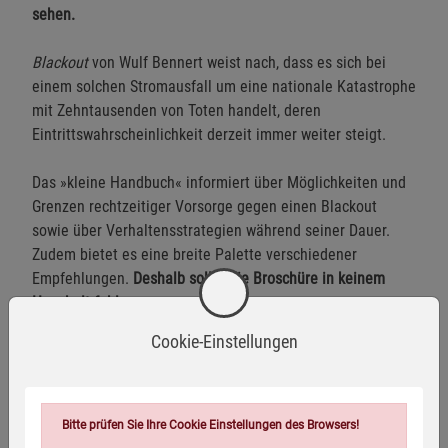
sehen.
Blackout
von Wulf Bennert weist nach, dass es sich bei
einem solchen Stromausfall um eine nationale Katastrophe
mit Zehntausenden von Toten handelt, deren
Eintrittswahrscheinlichkeit derzeit immer weiter steigt.
Das »kleine Handbuch« informiert über Möglichkeiten und
Grenzen rechtzeitiger Vorsorge gegen einen Blackout
sowie über Verhaltensstrategien während seiner Dauer.
Zudem bietet es eine breite Palette verschiedener
Empfehlungen.
Deshalb sollte die Broschüre in keinem
Haushalt fehlen.
Cookie-Einstellungen
Es sind Ratschläge, die im Ernstfall Ihr Überleben sichern!
Bitte prüfen Sie Ihre Cookie Einstellungen des Browsers!