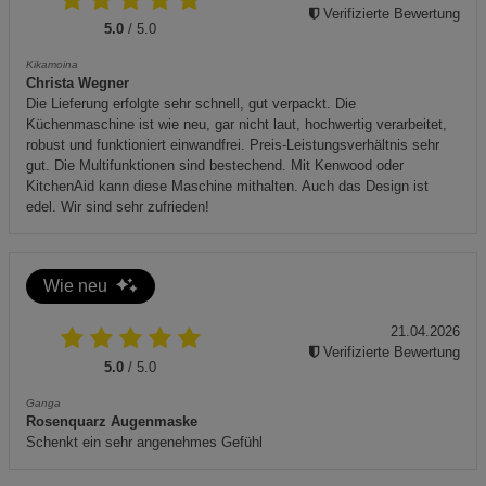
Sie das Gerät in Betrieb nehmen.
Verifizierte Bewertung
5.0
/ 5.0
Wenn während der Nutzung ungewöhnliche Geräusche
Kikamoina
oder Gerüche auftreten, schalten Sie das Gerät sofort
Christa Wegner
aus und kontaktieren Sie den Kundendienst.
Die Lieferung erfolgte sehr schnell, gut verpackt. Die
Küchenmaschine ist wie neu, gar nicht laut, hochwertig verarbeitet,
robust und funktioniert einwandfrei. Preis-Leistungsverhältnis sehr
gut. Die Multifunktionen sind bestechend. Mit Kenwood oder
KitchenAid kann diese Maschine mithalten. Auch das Design ist
edel. Wir sind sehr zufrieden!
Wie neu
21.04.2026
Verifizierte Bewertung
5.0
/ 5.0
Ganga
Rosenquarz Augenmaske
Schenkt ein sehr angenehmes Gefühl