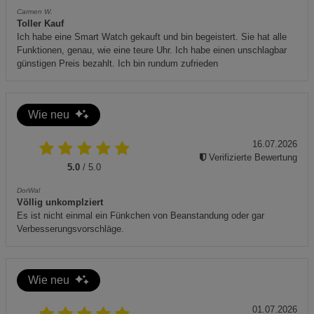
Stellen Sie sicher, dass das Netzkabel fest in der
Carmen W.
Steckdose sitzt und keine lose Verbindung besteht.
Toller Kauf
Ich habe eine Smart Watch gekauft und bin begeistert. Sie hat alle
Verwenden Sie das Produkt nur mit der angegebenen
Funktionen, genau, wie eine teure Uhr. Ich habe einen unschlagbar
Netzspannung und vermeiden Sie den Anschluss an
günstigen Preis bezahlt. Ich bin rundum zufrieden
nicht kompatible Geräte.
Schalten Sie das Gerät nach der Verwendung aus und
Wie neu
trennen Sie es vom Stromnetz, um Stromverbrauch und
Risiken zu minimieren.
16.07.2026
Decken Sie das Gerät während des Betriebs nicht ab, um
Verifizierte Bewertung
5.0
/ 5.0
Überhitzung zu vermeiden.
DorWal
Lagern Sie das Produkt an einem trockenen und
Völlig unkomplziert
sicheren Ort, fern von direktem Sonnenlicht.
Es ist nicht einmal ein Fünkchen von Beanstandung oder gar
Verbesserungsvorschläge.
Zusätzliche Hinweise
Entsorgen Sie das Gerät umweltgerecht gemäß den
örtlichen Entsorgungsvorschriften.
Wie neu
Lesen Sie die Gebrauchsanweisung vollständig, bevor
01.07.2026