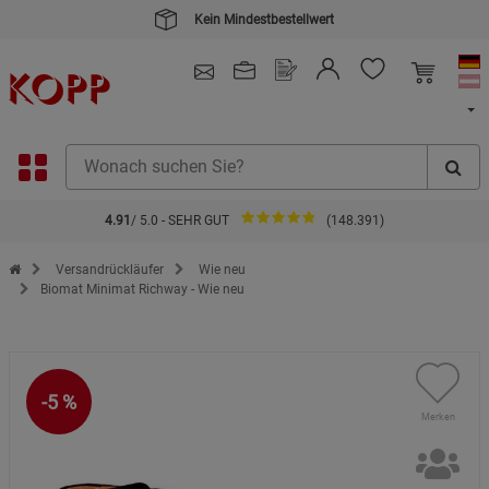
Kein Mindestbestellwert
4.91
/ 5.0 - SEHR GUT
(148.391)
Zur Startseite des Kopp Verlag Online-Shop
Versandrückläufer
Wie neu
Biomat Minimat Richway - Wie neu
-5 %
Merken