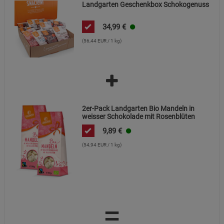
Landgarten Geschenkbox Schokogenuss
34,99
€
(56,44 EUR / 1 kg)
2er-Pack Landgarten Bio Mandeln in
weisser Schokolade mit Rosenblüten
9,89
€
(54,94 EUR / 1 kg)
=