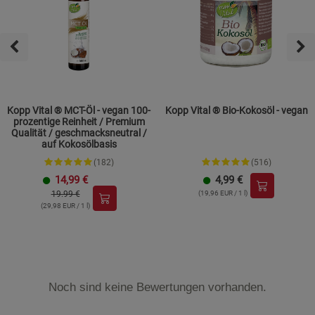
Kopp Vital ® MCT-Öl - vegan 100-
Kopp Vital ® Bio-Kokosöl - vegan
prozentige Reinheit / Premium
Qualität / geschmacksneutral /
auf Kokosölbasis
(182)
(516)
14,99
€
4,99
€
19.99 €
(19,96 EUR / 1 l)
(29,98 EUR / 1 l)
Noch sind keine Bewertungen vorhanden.