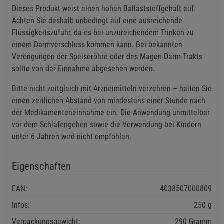
Dieses Produkt weist einen hohen Ballaststoffgehalt auf.
Beschreibung Funktionale Cookies
Achten Sie deshalb unbedingt auf eine ausreichende
Cookie-Informationen
anzeigen
Flüssigkeitszufuhr, da es bei unzureichendem Trinken zu
einem Darmverschluss kommen kann. Bei bekannten
Statistik Cookies (2)
Statistik Cookies
Verengungen der Speiseröhre oder des Magen-Darm-Trakts
sollte von der Einnahme abgesehen werden.
Beschreibung Statistik Cookies
Cookie-Informationen
anzeigen
Bitte nicht zeitgleich mit Arzneimitteln verzehren – halten Sie
einen zeitlichen Abstand von mindestens einer Stunde nach
der Medikamenteneinnahme ein. Die Anwendung unmittelbar
Marketing Cookies (3)
Marketing Cookies
vor dem Schlafengehen sowie die Verwendung bei Kindern
Beschreibung Marketing Cookies
unter 6 Jahren wird nicht empfohlen.
Cookie-Informationen
anzeigen
Eigenschaften
Datenschutzerklärung
Impressum
EAN:
4038507000809
Infos:
250 g
Verpackungsgewicht:
290 Gramm