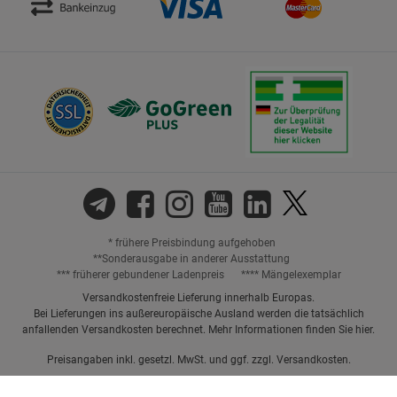
* frühere Preisbindung aufgehoben
**Sonderausgabe in anderer Ausstattung
*** früherer gebundener Ladenpreis
**** Mängelexemplar
Versandkostenfreie Lieferung innerhalb Europas.
Bei Lieferungen ins außereuropäische Ausland werden die tatsächlich
anfallenden Versandkosten berechnet. Mehr Informationen finden Sie
hier
.
Preisangaben inkl. gesetzl. MwSt. und ggf. zzgl.
Versandkosten.