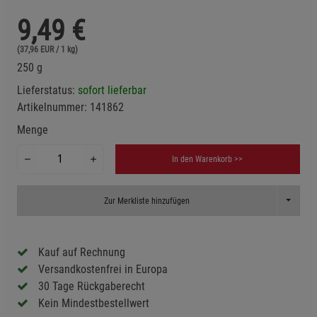
9,49
€
(37,96 EUR / 1 kg)
250 g
Lieferstatus:
sofort lieferbar
Artikelnummer:
141862
Menge
In den Warenkorb >>
Toggle D
Zur Merkliste hinzufügen
Kauf auf Rechnung
Versandkostenfrei in Europa
30 Tage Rückgaberecht
Kein Mindestbestellwert