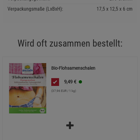
Verpackungsmaße (LxBxH):
17,5
12,5
6
cm
Wird oft zusammen bestellt:
Bio-Flohsamenschalen
9,49
€
(37,96 EUR / 1 kg)