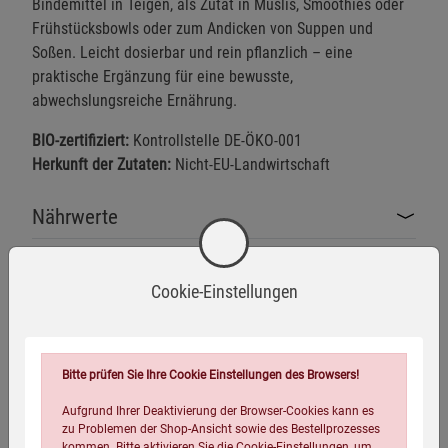
Bindemittel in Teigen, als Zutat in Müslis, Smoothies oder
Frühstücksbowls oder zum Andicken von Suppen und
Soßen. Leicht dosierbar und rein pflanzlich – eine
praktische Ergänzung für eine bewusste,
abwechslungsreiche Ernährung.
BIO-zertifiziert:
Kontrollstelle DE-ÖKO-001
Herkunft der Zutaten:
Nicht-EU-Landwirtschaft
Nährwerte
Herstellerinformationen
Cookie-Einstellungen
Bitte prüfen Sie Ihre Cookie Einstellungen des Browsers!
Aufgrund Ihrer Deaktivierung der Browser-Cookies kann es
Bio-zertifiziert
Zusatzstofffrei
Vegan
zu Problemen der Shop-Ansicht sowie des Bestellprozesses
kommen. Bitte aktivieren Sie die Cookie-Einstellungen, um