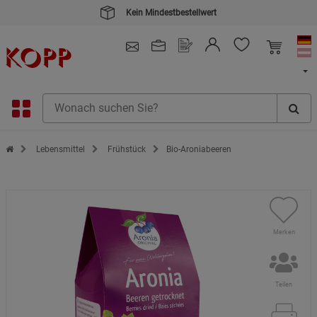
Kein Mindestbestellwert
4.91
/ 5.0 - SEHR GUT
(148.390)
Zur Startseite des Kopp Verlag Online-Shop
Lebensmittel
Frühstück
Bio-Aroniabeeren
Merken
Teilen