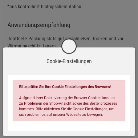
*aus kontrolliert biologischem Anbau
Anwendungsempfehlung
Geöffnete Packung stets gut verschließen, trocken und vor
Wärme geschützt lagern.
Mindestens haltbar bis: siehe Verpackung.
Cookie-Einstellungen
Eigenschaften
EAN:
4250396904468
Bitte prüfen Sie Ihre Cookie Einstellungen des Browsers!
Infos:
500 g
Aufgrund Ihrer Deaktivierung der Browser-Cookies kann es
zu Problemen der Shop-Ansicht sowie des Bestellprozesses
Verpackungsgewicht:
510 Gramm
kommen. Bitte aktivieren Sie die Cookie-Einstellungen, um
sich problemlos auf unserer Webseite zu bewegen.
Verpackungsmaße (LxBxH):
12,5
11,5
8,5
cm