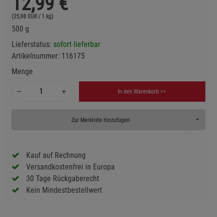
12,99
€
(25,98 EUR / 1 kg)
500 g
Lieferstatus:
sofort lieferbar
Artikelnummer:
116175
Menge
In den Warenkorb >>
Toggle D
Zur Merkliste hinzufügen
Kauf auf Rechnung
Versandkostenfrei in Europa
30 Tage Rückgaberecht
Kein Mindestbestellwert