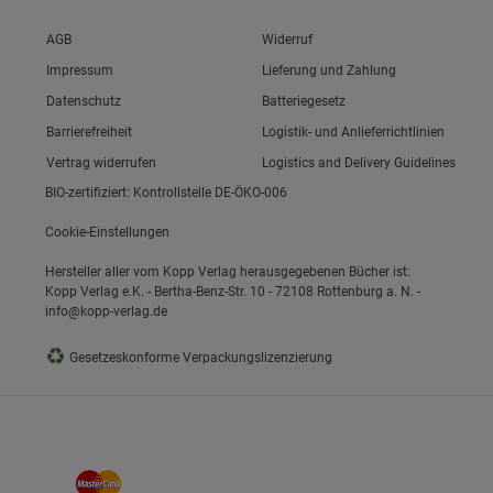
Link zum/zur
AGB
Widerruf
Link zum/zur
Impressum
Lieferung und Zahlung
Link zum/zur
Datenschutz
Batteriegesetz
Link zum/zur
Barrierefreiheit
Logistik- und Anlieferrichtlinien
Vertrag widerrufen
Logistics and Delivery Guidelines
BIO-zertifiziert: Kontrollstelle DE-ÖKO-006
Cookie-Einstellungen
Hersteller aller vom Kopp Verlag herausgegebenen Bücher ist:
Kopp Verlag e.K. - Bertha-Benz-Str. 10 - 72108 Rottenburg a. N. -
info@kopp-verlag.de
♻
Gesetzeskonforme Verpackungslizenzierung