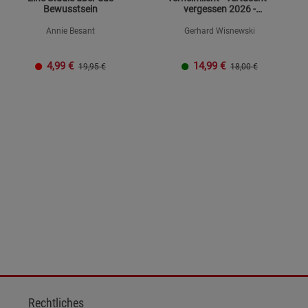
Bewusstsein
vergessen 2026 -
Mängelexemplar
Annie Besant
Gerhard Wisnewski
4,99
€
14,99
€
19,95 €
18,00 €
Rechtliches