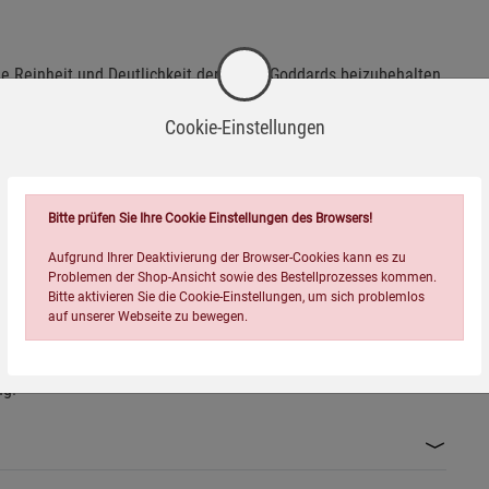
ie Reinheit und Deutlichkeit der Worte Goddards beizubehalten.
ndervolle Lehre in ihrer Ausdrucksform für sich selbst
Cookie-Einstellungen
praxisorientiert - das ist es, was Neville Goddard auszeichnet.
eine gute Übersetzung, welche die Qualität und Tiefe des
 richtige Wort aus vielen Interpretationsmöglichkeiten des
hre und dem Gesamtkonzept. Neville Goddard arbeitet viel mit
Bitte prüfen Sie Ihre Cookie Einstellungen des Browsers!
elen Gedichten und Aussagen vergangener Poeten - hier wurde
e passenden Übersetzungen der Originalwerke herangezogen,
Aufgrund Ihrer Deaktivierung der Browser-Cookies kann es zu
Problemen der Shop-Ansicht sowie des Bestellprozesses kommen.
Schrift wurde aus vielen Versionen stets die ausgewählt, die
Bitte aktivieren Sie die Cookie-Einstellungen, um sich problemlos
auf unserer Webseite zu bewegen.
er und sein Lebenswerk in seiner 100%igen Tiefe und
.Begeben Sie sich auf eine Reise, auf eine wundervolle Reise
ng!