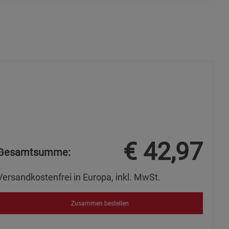
ie Gruppe
okies
€
42,97
Gesamtsumme:
s
Versandkostenfrei in Europa, inkl. MwSt.
Zusammen bestellen
ies