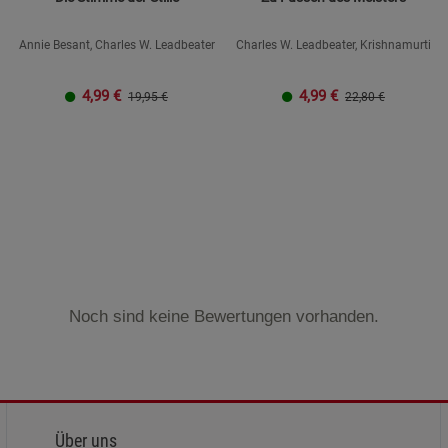
Annie Besant, Charles W. Leadbeater
Charles W. Leadbeater, Krishnamurti
4,99
€
4,99
€
19,95 €
22,80 €
Noch sind keine Bewertungen vorhanden.
Über uns