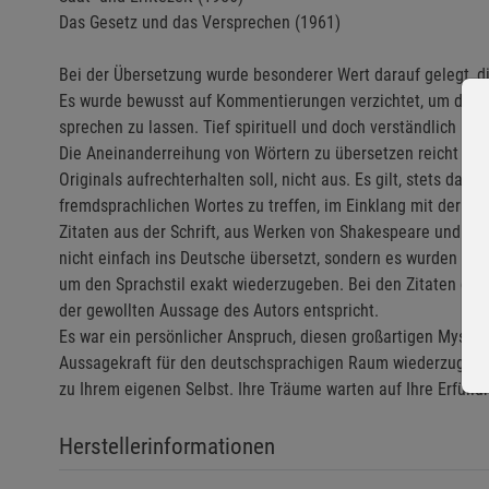
Das Gesetz und das Versprechen (1961)
Bei der Übersetzung wurde besonderer Wert darauf gelegt, d
Es wurde bewusst auf Kommentierungen verzichtet, um die wu
sprechen zu lassen. Tief spirituell und doch verständlich und 
Die Aneinanderreihung von Wörtern zu übersetzen reicht für 
Originals aufrechterhalten soll, nicht aus. Es gilt, stets das
fremdsprachlichen Wortes zu treffen, im Einklang mit der Le
Zitaten aus der Schrift, aus Werken von Shakespeare und vi
nicht einfach ins Deutsche übersetzt, sondern es wurden di
um den Sprachstil exakt wiederzugeben. Bei den Zitaten der 
der gewollten Aussage des Autors entspricht.
Es war ein persönlicher Anspruch, diesen großartigen Mystik
Aussagekraft für den deutschsprachigen Raum wiederzugeben
zu Ihrem eigenen Selbst. Ihre Träume warten auf Ihre Erfüllu
Herstellerinformationen