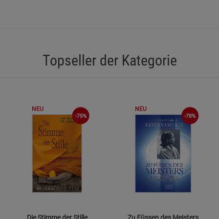
Marketing Cookies (3)
Beschreibung Marketing Cookies
Cookie-Informationen
anzeigen
Datenschutzerklärung
Impressum
Topseller der Kategorie
NEU
NEU
-75%
-78%
Die Stimme der Stille
Zu Füssen des Meisters