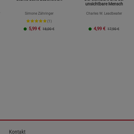
unsichtbare Mensch
r
Simone Zähringer
Charles W. Leadbeater
(1)
5,99
€
4,99
€
18,00 €
17,90 €
Kontakt