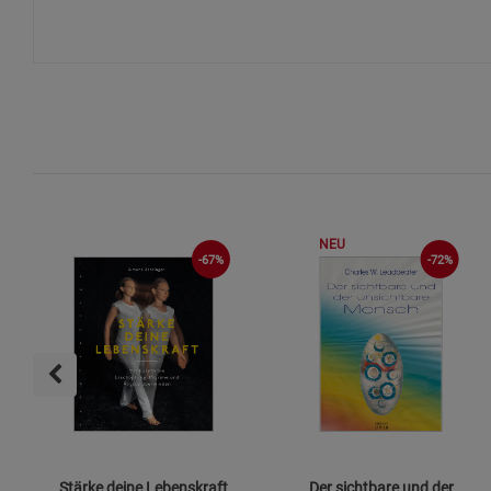
NEU
-67%
-72%
Stärke deine Lebenskraft
Der sichtbare und der