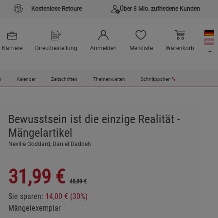
Kostenlose Retoure
Über 3 Mio. zufriedene Kunden
Karriere
Direktbestellung
Anmelden
Merkliste
Warenkorb
n
Kalender
Zeitschriften
Themenwelten
Schnäppchen
%
Bewusstsein ist die einzige Realität -
Mängelartikel
Neville Goddard, Daniel Daddeh
31,99
€
45,99 €
Sie sparen:
14,00 € (30%)
Mängelexemplar