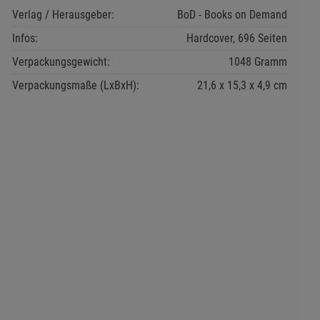
Verlag / Herausgeber:
BoD - Books on Demand
Infos:
Hardcover, 696 Seiten
Verpackungsgewicht:
1048 Gramm
Verpackungsmaße (LxBxH):
21,6
15,3
4,9
cm