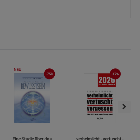
NEU
-75%
-17%
Eine Studie über das
verheimlicht - vertuscht -