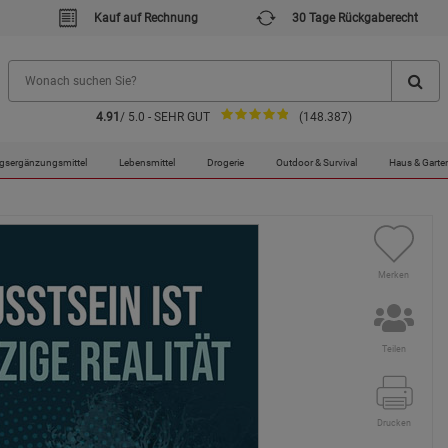
Kauf auf Rechnung
30 Tage Rückgaberecht
4.91
/ 5.0 - SEHR GUT
(148.387)
lität - Mängelartikel
gsergänzungsmittel
Lebensmittel
Drogerie
Outdoor & Survival
Haus & Garte
Merken
Teilen
Drucken