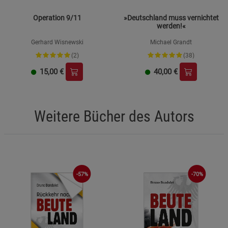
Operation 9/11
»Deutschland muss vernichtet
werden!«
Gerhard Wisnewski
Michael Grandt
(2)
(38)
15,00
€
40,00
€
Weitere Bücher des Autors
-57%
-70%