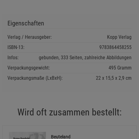
Funktionale Cookies (1)
Funktionale Cooki
Beschreibung Funktionale Cookies
Cookie-Informationen
anzeigen
Eigenschaften
Verlag / Herausgeber:
Kopp Verlag
Statistik Cookies (2)
Statistik Cookies
ISBN-13:
9783864458255
Beschreibung Statistik Cookies
Infos:
gebunden, 333 Seiten, zahlreiche Abbildungen
Cookie-Informationen
anzeigen
Verpackungsgewicht:
495 Gramm
Verpackungsmaße (LxBxH):
22
15,5
2,9
cm
Marketing Cookies (3)
Marketing Cookies
Beschreibung Marketing Cookies
Cookie-Informationen
anzeigen
Wird oft zusammen bestellt:
Datenschutzerklärung
Impressum
Beuteland