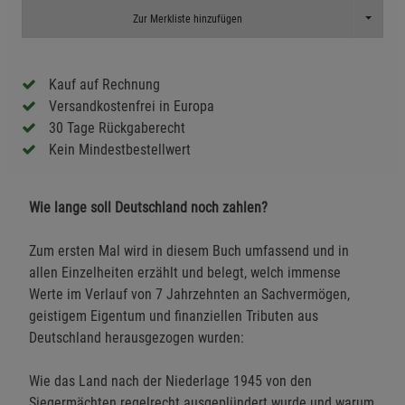
Toggle D
Zur Merkliste hinzufügen
Kauf auf Rechnung
Versandkostenfrei in Europa
30 Tage Rückgaberecht
Kein Mindestbestellwert
Wie lange soll Deutschland noch zahlen?
Zum ersten Mal wird in diesem Buch umfassend und in
allen Einzelheiten erzählt und belegt, welch immense
Werte im Verlauf von 7 Jahrzehnten an Sachvermögen,
geistigem Eigentum und finanziellen Tributen aus
Deutschland herausgezogen wurden:
Wie das Land nach der Niederlage 1945 von den
Siegermächten regelrecht ausgeplündert wurde und warum