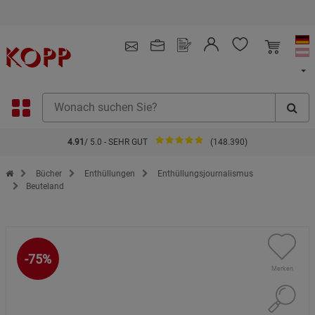
Kauf auf Rechnung
4.91
/ 5.0 - SEHR GUT
(148.390)
Zur Startseite des Kopp Verlag Online-Shop
Bücher
Enthüllungen
Enthüllungsjournalismus
Beuteland
-75%
Merken