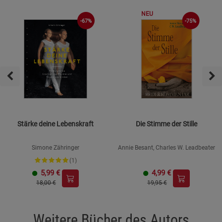
NEU
-67%
-75%
Stärke deine Lebenskraft
Die Stimme der Stille
Simone Zähringer
Annie Besant, Charles W. Leadbeater
(1)
5,99
€
4,99
€
18,00 €
19,95 €
Weitere Bücher des Autors