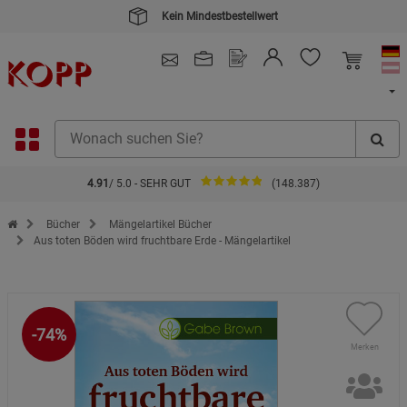
Kein Mindestbestellwert
4.91
/ 5.0 - SEHR GUT
(148.387)
Zur Startseite des Kopp Verlag Online-Shop
Bücher
Mängelartikel Bücher
Aus toten Böden wird fruchtbare Erde - Mängelartikel
-74%
Merken