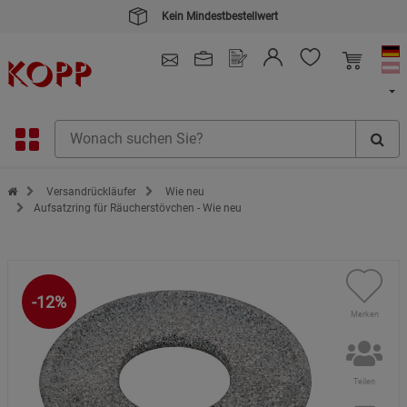
Kein Mindestbestellwert
4.91
/ 5.0 - SEHR GUT
(148.390)
Zur Startseite des Kopp Verlag Online-Shop
Versandrückläufer
Wie neu
Aufsatzring für Räucherstövchen - Wie neu
-12%
Merken
Teilen