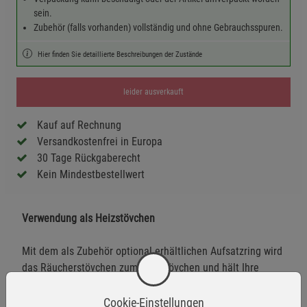
sein.
Zubehör (falls vorhanden) vollständig und ohne Gebrauchsspuren.
Hier finden Sie detaillierte Beschreibungen der Zustände
leider ausverkauft
Kauf auf Rechnung
Versandkostenfrei in Europa
30 Tage Rückgaberecht
Kein Mindestbestellwert
Verwendung als Heizstövchen
Mit dem als Zubehör optional erhältlichen Aufsatzring wird
das Räucherstövchen zum Heizstövchen und hält Ihre
Heißgetränke warm.
Cookie-Einstellungen