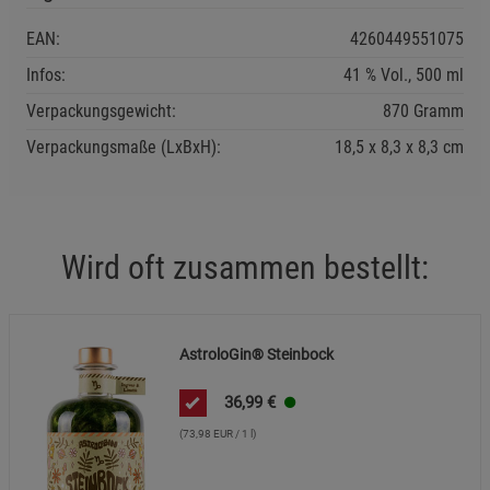
EAN:
4260449551075
Infos:
41 % Vol., 500 ml
Verpackungsgewicht:
870 Gramm
Verpackungsmaße (LxBxH):
18,5
8,3
8,3
cm
Wird oft zusammen bestellt:
AstroloGin® Steinbock
36,99
€
(73,98 EUR / 1 l)