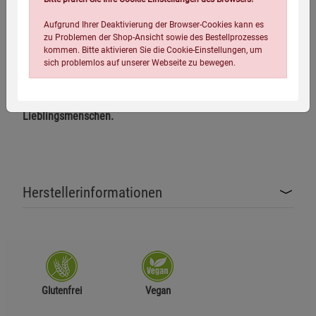
Jungfrau etc.) zu feiern. Das liebevolle Design der
Aufgrund Ihrer Deaktivierung der Browser-Cookies kann es
®
Künstlerin »Doodle by Meg« macht diese
AstroloGin
-
zu Problemen der Shop-Ansicht sowie des Bestellprozesses
Edition zu etwas ganz Besonderem.
kommen. Bitte aktivieren Sie die Cookie-Einstellungen, um
sich problemlos auf unserer Webseite zu bewegen.
Perfekt für alle Freunde der Astrologie und verwöhnte Gin-
Liebhaber – oder auch einfach als Geschenk für Ihren
Lieblingsmenschen.
Einstellungen speichern für die Gruppe
Einstellungen speichern für die Gruppe
Herstellerinformationen
Einstellungen speichern für die Gruppe
Zurück
Einwilligung nicht erteilen
Notwendige Cookies (5)
Glutenfrei
Vegan
Beschreibung Notwendige Cookies
Cookie-Informationen
anzeigen