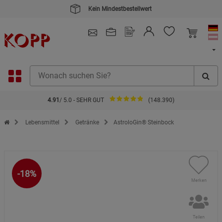
4.91
/ 5.0 - SEHR GUT
(148.390)
Zur Startseite des Kopp Verlag Online-Shop
Lebensmittel
Getränke
AstroloGin® Steinbock
-18%
Merken
Teilen