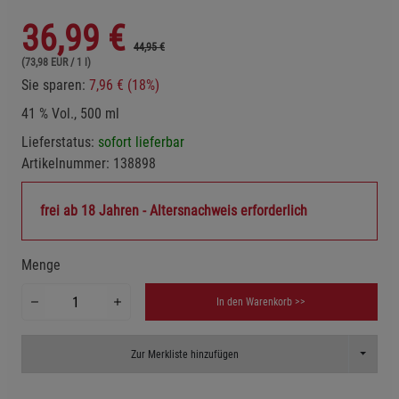
36,99
€
44,95 €
(73,98 EUR / 1 l)
Sie sparen:
7,96 € (18%)
41 % Vol., 500 ml
Lieferstatus:
sofort lieferbar
Artikelnummer:
138898
frei ab 18 Jahren - Altersnachweis erforderlich
Menge
In den Warenkorb >>
Toggle D
Zur Merkliste hinzufügen