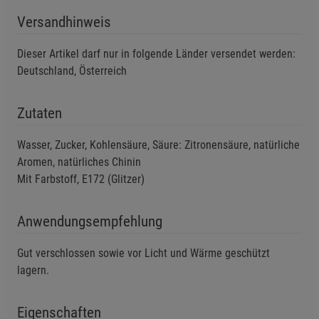
Versandhinweis
Funktionale Cookies (1)
Funktionale Cooki
Dieser Artikel darf nur in folgende Länder versendet werden:
Beschreibung Funktionale Cookies
Deutschland, Österreich
Cookie-Informationen
anzeigen
Zutaten
Statistik Cookies (2)
Statistik Cookies
Wasser, Zucker, Kohlensäure, Säure: Zitronensäure, natürliche
Beschreibung Statistik Cookies
Aromen, natürliches Chinin
Cookie-Informationen
anzeigen
Mit Farbstoff, E172 (Glitzer)
Marketing Cookies (3)
Marketing Cookies
Anwendungsempfehlung
Beschreibung Marketing Cookies
Gut verschlossen sowie vor Licht und Wärme geschützt
Cookie-Informationen
anzeigen
lagern.
Datenschutzerklärung
Impressum
Eigenschaften